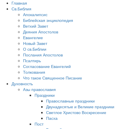
Главная
Св.Библия
Апокалипсис
Библейская энциклопедия
Ветхий Завет
Деяния Апостолов
Евангелие
Новый Завет
О св.Библии
Послания Апостолов
Псалтирь
Согласование Евангелий
Толкования
Что такое Священное Писание
Духовность
Азы православия
Праздники
Православные праздники
Двунадесятые и Великие праздники
Светлое Христово Воскресение
Пасха
Пост