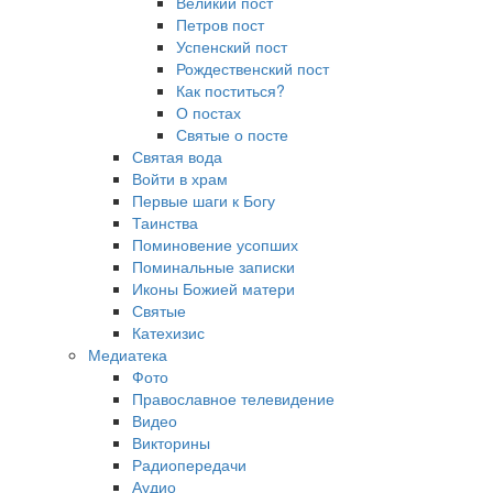
Великий пост
Петров пост
Успенский пост
Рождественский пост
Как поститься?
О постах
Святые о посте
Святая вода
Войти в храм
Первые шаги к Богу
Таинства
Поминовение усопших
Поминальные записки
Иконы Божией матери
Святые
Катехизис
Медиатека
Фото
Православное телевидение
Видео
Викторины
Радиопередачи
Аудио