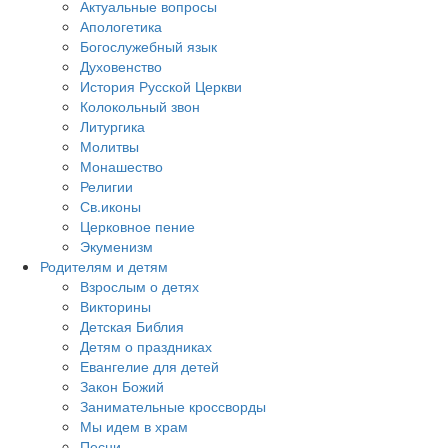
Актуальные вопросы
Апологетика
Богослужебный язык
Духовенство
История Русской Церкви
Колокольный звон
Литургика
Молитвы
Монашество
Религии
Св.иконы
Церковное пение
Экуменизм
Родителям и детям
Взрослым о детях
Викторины
Детская Библия
Детям о праздниках
Евангелие для детей
Закон Божий
Занимательные кроссворды
Мы идем в храм
Песни