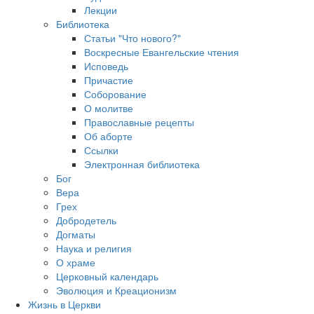
Лекции
Библиотека
Статьи "Что нового?"
Воскресные Евангельские чтения
Исповедь
Причастие
Соборование
О молитве
Православные рецепты
Об аборте
Ссылки
Электронная библиотека
Бог
Вера
Грех
Добродетель
Догматы
Наука и религия
О храме
Церковный календарь
Эволюция и Креационизм
Жизнь в Церкви