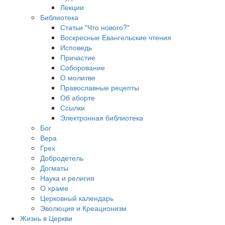
Лекции
Библиотека
Статьи "Что нового?"
Воскресные Евангельские чтения
Исповедь
Причастие
Соборование
О молитве
Православные рецепты
Об аборте
Ссылки
Электронная библиотека
Бог
Вера
Грех
Добродетель
Догматы
Наука и религия
О храме
Церковный календарь
Эволюция и Креационизм
Жизнь в Церкви