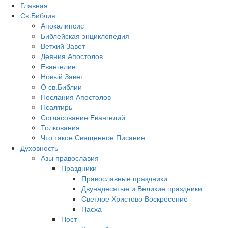
Главная
Св.Библия
Апокалипсис
Библейская энциклопедия
Ветхий Завет
Деяния Апостолов
Евангелие
Новый Завет
О св.Библии
Послания Апостолов
Псалтирь
Согласование Евангелий
Толкования
Что такое Священное Писание
Духовность
Азы православия
Праздники
Православные праздники
Двунадесятые и Великие праздники
Светлое Христово Воскресение
Пасха
Пост