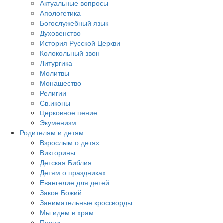
Актуальные вопросы
Апологетика
Богослужебный язык
Духовенство
История Русской Церкви
Колокольный звон
Литургика
Молитвы
Монашество
Религии
Св.иконы
Церковное пение
Экуменизм
Родителям и детям
Взрослым о детях
Викторины
Детская Библия
Детям о праздниках
Евангелие для детей
Закон Божий
Занимательные кроссворды
Мы идем в храм
Песни