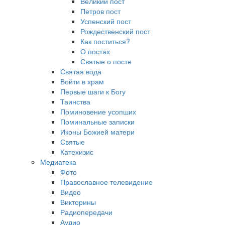
Великий пост
Петров пост
Успенский пост
Рождественский пост
Как поститься?
О постах
Святые о посте
Святая вода
Войти в храм
Первые шаги к Богу
Таинства
Поминовение усопших
Поминальные записки
Иконы Божией матери
Святые
Катехизис
Медиатека
Фото
Православное телевидение
Видео
Викторины
Радиопередачи
Аудио