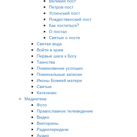
Великий пост
Петров пост
Успенский пост
Рождественский пост
Как поститься?
О постах
Святые о посте
Святая вода
Войти в храм
Первые шаги к Богу
Таинства
Поминовение усопших
Поминальные записки
Иконы Божией матери
Святые
Катехизис
Медиатека
Фото
Православное телевидение
Видео
Викторины
Радиопередачи
Аудио