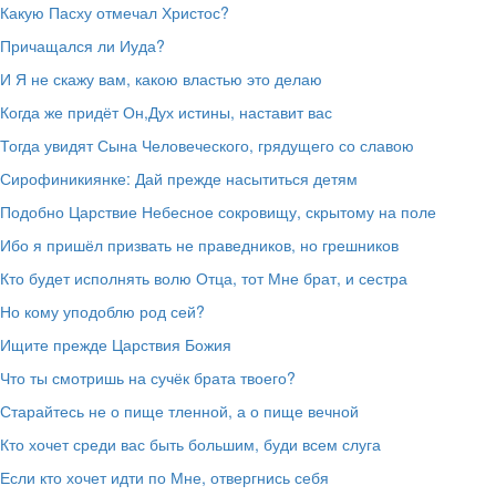
Какую Пасху отмечал Христос?
Причащался ли Иуда?
И Я не скажу вам, какою властью это делаю
Когда же придёт Он,Дух истины, наставит вас
Тогда увидят Сына Человеческого, грядущего со славою
Сирофиникиянке: Дай прежде насытиться детям
Подобно Царствие Небесное сокровищу, скрытому на поле
Ибо я пришёл призвать не праведников, но грешников
Кто будет исполнять волю Отца, тот Мне брат, и сестра
Но кому уподоблю род сей?
Ищите прежде Царствия Божия
Что ты смотришь на сучёк брата твоего?
Старайтесь не о пище тленной, а о пище вечной
Кто хочет среди вас быть большим, буди всем слуга
Если кто хочет идти по Мне, отвергнись себя