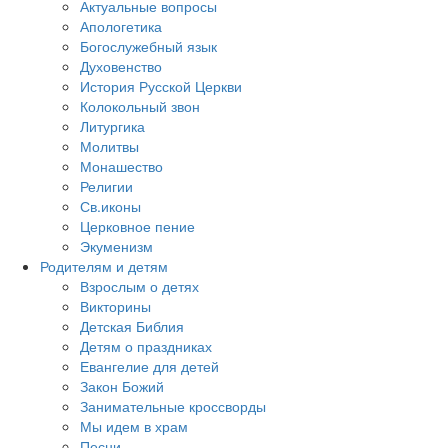
Актуальные вопросы
Апологетика
Богослужебный язык
Духовенство
История Русской Церкви
Колокольный звон
Литургика
Молитвы
Монашество
Религии
Св.иконы
Церковное пение
Экуменизм
Родителям и детям
Взрослым о детях
Викторины
Детская Библия
Детям о праздниках
Евангелие для детей
Закон Божий
Занимательные кроссворды
Мы идем в храм
Песни