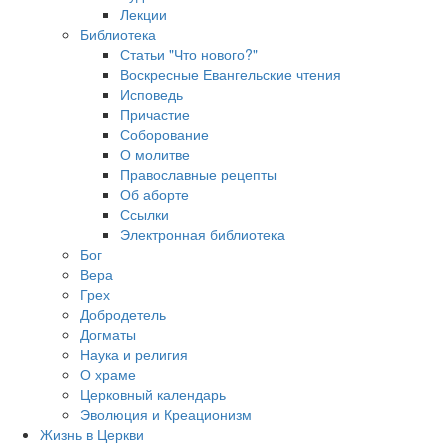
Лекции
Библиотека
Статьи "Что нового?"
Воскресные Евангельские чтения
Исповедь
Причастие
Соборование
О молитве
Православные рецепты
Об аборте
Ссылки
Электронная библиотека
Бог
Вера
Грех
Добродетель
Догматы
Наука и религия
О храме
Церковный календарь
Эволюция и Креационизм
Жизнь в Церкви