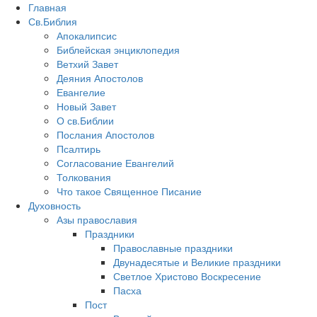
Главная
Св.Библия
Апокалипсис
Библейская энциклопедия
Ветхий Завет
Деяния Апостолов
Евангелие
Новый Завет
О св.Библии
Послания Апостолов
Псалтирь
Согласование Евангелий
Толкования
Что такое Священное Писание
Духовность
Азы православия
Праздники
Православные праздники
Двунадесятые и Великие праздники
Светлое Христово Воскресение
Пасха
Пост