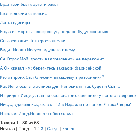
Брат твой был мёртв, и ожил
Евангельский синопсис
Лепта вдовицы
Когда из мертвых воскреснут, тогда не будут жениться
Согласование Четвероевангелия
Видит Иоанн Иисуса, идущего к нему
Се,Отрок Мой, трости надломленной не переломит
А Он сказал им: берегитесь закваски фарисейской
Кто из троих был ближним впадшему в разбойники?
Как Иона был знамением для Ниневитян, так будет и Сын...
И придя к Иисусу, нашли бесноватого, сидящего у ног его в здраво
Иисус, удивившись, сказал: "И в Израили не нашел Я такой веры"
И сказал Ирод:Иоанна я обезглавил
Товары 1 - 30 из 68
Начало | Пред. |
1
2
3
|
След.
|
Конец