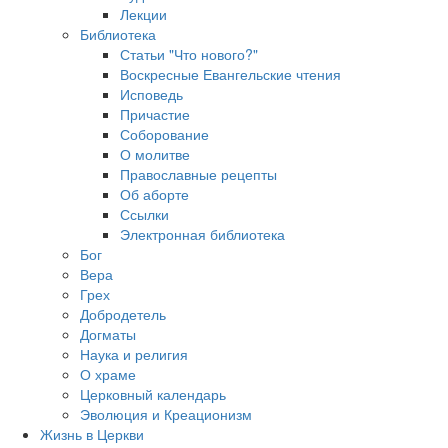
Лекции
Библиотека
Статьи "Что нового?"
Воскресные Евангельские чтения
Исповедь
Причастие
Соборование
О молитве
Православные рецепты
Об аборте
Ссылки
Электронная библиотека
Бог
Вера
Грех
Добродетель
Догматы
Наука и религия
О храме
Церковный календарь
Эволюция и Креационизм
Жизнь в Церкви