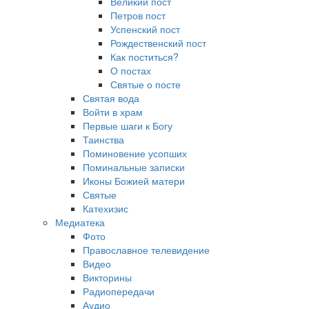
Великий пост
Петров пост
Успенский пост
Рождественский пост
Как поститься?
О постах
Святые о посте
Святая вода
Войти в храм
Первые шаги к Богу
Таинства
Поминовение усопших
Поминальные записки
Иконы Божией матери
Святые
Катехизис
Медиатека
Фото
Православное телевидение
Видео
Викторины
Радиопередачи
Аудио