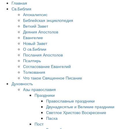
Главная
Св.Библия
Апокалипсис
Библейская энциклопедия
Ветхий Завет
Деяния Апостолов
Евангелие
Новый Завет
О св.Библии
Послания Апостолов
Псалтирь
Согласование Евангелий
Толкования
Что такое Священное Писание
Духовность
Азы православия
Праздники
Православные праздники
Двунадесятые и Великие праздники
Светлое Христово Воскресение
Пасха
Пост