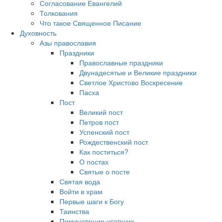
Согласование Евангелий
Толкования
Что такое Священное Писание
Духовность
Азы православия
Праздники
Православные праздники
Двунадесятые и Великие праздники
Светлое Христово Воскресение
Пасха
Пост
Великий пост
Петров пост
Успенский пост
Рождественский пост
Как поститься?
О постах
Святые о посте
Святая вода
Войти в храм
Первые шаги к Богу
Таинства
Поминовение усопших