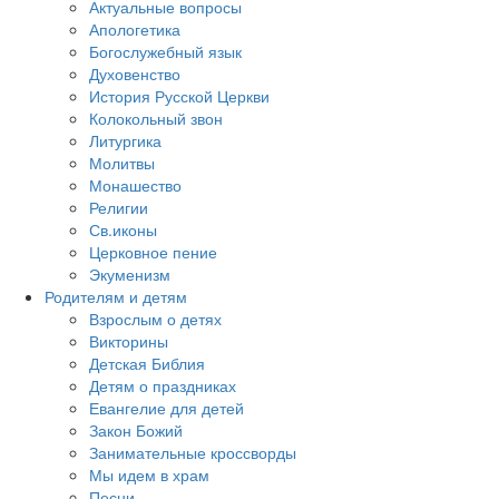
Актуальные вопросы
Апологетика
Богослужебный язык
Духовенство
История Русской Церкви
Колокольный звон
Литургика
Молитвы
Монашество
Религии
Св.иконы
Церковное пение
Экуменизм
Родителям и детям
Взрослым о детях
Викторины
Детская Библия
Детям о праздниках
Евангелие для детей
Закон Божий
Занимательные кроссворды
Мы идем в храм
Песни