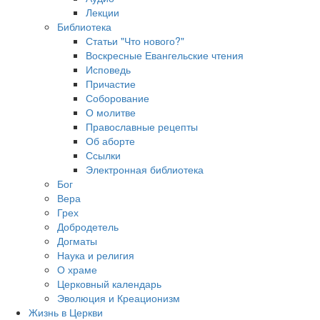
Лекции
Библиотека
Статьи "Что нового?"
Воскресные Евангельские чтения
Исповедь
Причастие
Соборование
О молитве
Православные рецепты
Об аборте
Ссылки
Электронная библиотека
Бог
Вера
Грех
Добродетель
Догматы
Наука и религия
О храме
Церковный календарь
Эволюция и Креационизм
Жизнь в Церкви