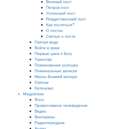
Великий пост
Петров пост
Успенский пост
Рождественский пост
Как поститься?
О постах
Святые о посте
Святая вода
Войти в храм
Первые шаги к Богу
Таинства
Поминовение усопших
Поминальные записки
Иконы Божией матери
Святые
Катехизис
Медиатека
Фото
Православное телевидение
Видео
Викторины
Радиопередачи
Аудио