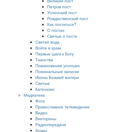
Великий пост
Петров пост
Успенский пост
Рождественский пост
Как поститься?
О постах
Святые о посте
Святая вода
Войти в храм
Первые шаги к Богу
Таинства
Поминовение усопших
Поминальные записки
Иконы Божией матери
Святые
Катехизис
Медиатека
Фото
Православное телевидение
Видео
Викторины
Радиопередачи
Аудио