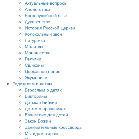
Актуальные вопросы
Апологетика
Богослужебный язык
Духовенство
История Русской Церкви
Колокольный звон
Литургика
Молитвы
Монашество
Религии
Св.иконы
Церковное пение
Экуменизм
Родителям и детям
Взрослым о детях
Викторины
Детская Библия
Детям о праздниках
Евангелие для детей
Закон Божий
Занимательные кроссворды
Мы идем в храм