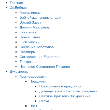
Главная
Св.Библия
Апокалипсис
Библейская энциклопедия
Ветхий Завет
Деяния Апостолов
Евангелие
Новый Завет
О св.Библии
Послания Апостолов
Псалтирь
Согласование Евангелий
Толкования
Что такое Священное Писание
Духовность
Азы православия
Праздники
Православные праздники
Двунадесятые и Великие праздники
Светлое Христово Воскресение
Пасха
Пост