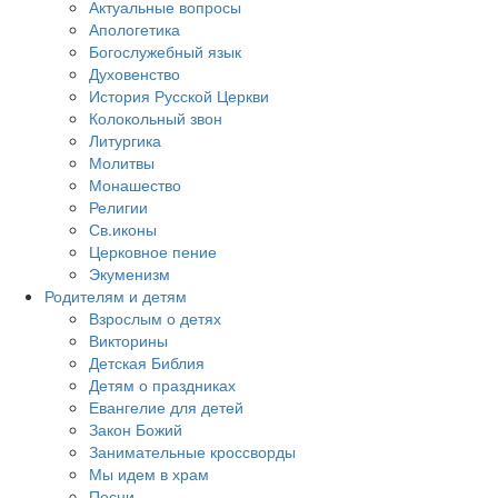
Актуальные вопросы
Апологетика
Богослужебный язык
Духовенство
История Русской Церкви
Колокольный звон
Литургика
Молитвы
Монашество
Религии
Св.иконы
Церковное пение
Экуменизм
Родителям и детям
Взрослым о детях
Викторины
Детская Библия
Детям о праздниках
Евангелие для детей
Закон Божий
Занимательные кроссворды
Мы идем в храм
Песни