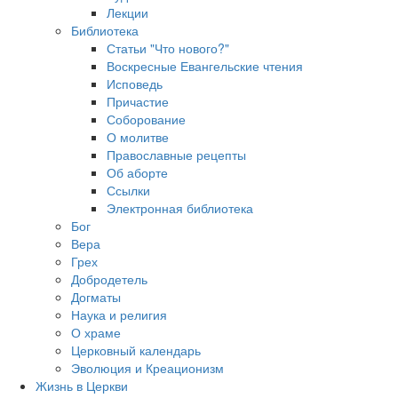
Лекции
Библиотека
Статьи "Что нового?"
Воскресные Евангельские чтения
Исповедь
Причастие
Соборование
О молитве
Православные рецепты
Об аборте
Ссылки
Электронная библиотека
Бог
Вера
Грех
Добродетель
Догматы
Наука и религия
О храме
Церковный календарь
Эволюция и Креационизм
Жизнь в Церкви