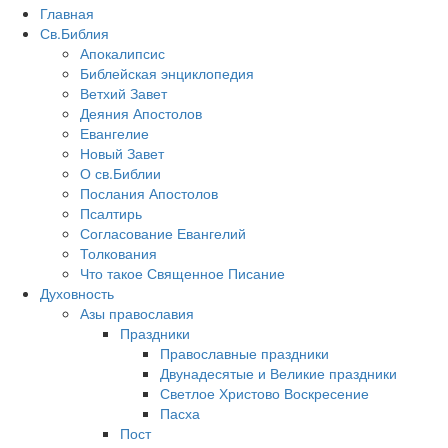
Главная
Св.Библия
Апокалипсис
Библейская энциклопедия
Ветхий Завет
Деяния Апостолов
Евангелие
Новый Завет
О св.Библии
Послания Апостолов
Псалтирь
Согласование Евангелий
Толкования
Что такое Священное Писание
Духовность
Азы православия
Праздники
Православные праздники
Двунадесятые и Великие праздники
Светлое Христово Воскресение
Пасха
Пост