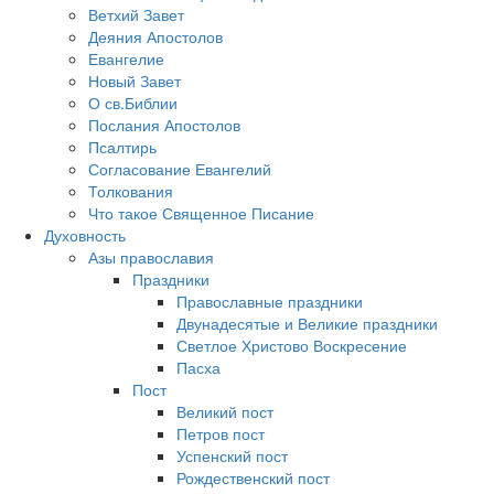
Ветхий Завет
Деяния Апостолов
Евангелие
Новый Завет
О св.Библии
Послания Апостолов
Псалтирь
Согласование Евангелий
Толкования
Что такое Священное Писание
Духовность
Азы православия
Праздники
Православные праздники
Двунадесятые и Великие праздники
Светлое Христово Воскресение
Пасха
Пост
Великий пост
Петров пост
Успенский пост
Рождественский пост