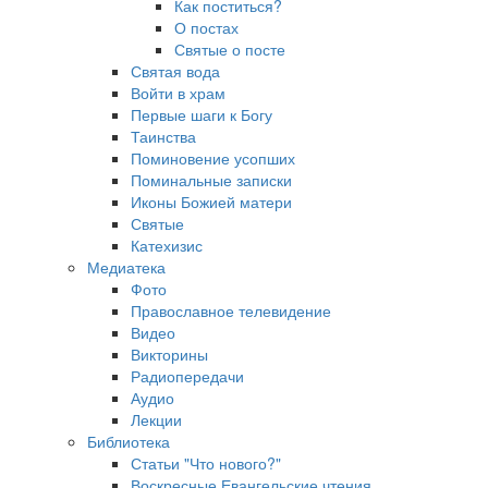
Как поститься?
О постах
Святые о посте
Святая вода
Войти в храм
Первые шаги к Богу
Таинства
Поминовение усопших
Поминальные записки
Иконы Божией матери
Святые
Катехизис
Медиатека
Фото
Православное телевидение
Видео
Викторины
Радиопередачи
Аудио
Лекции
Библиотека
Статьи "Что нового?"
Воскресные Евангельские чтения