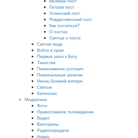
Великий пост
Петров пост
Успенский пост
Рождественский пост
Как поститься?
О постах
Святые о посте
Святая вода
Войти в храм
Первые шаги к Богу
Таинства
Поминовение усопших
Поминальные записки
Иконы Божией матери
Святые
Катехизис
Медиатека
Фото
Православное телевидение
Видео
Викторины
Радиопередачи
Аудио