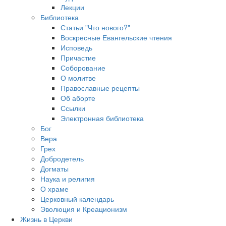
Лекции
Библиотека
Статьи "Что нового?"
Воскресные Евангельские чтения
Исповедь
Причастие
Соборование
О молитве
Православные рецепты
Об аборте
Ссылки
Электронная библиотека
Бог
Вера
Грех
Добродетель
Догматы
Наука и религия
О храме
Церковный календарь
Эволюция и Креационизм
Жизнь в Церкви