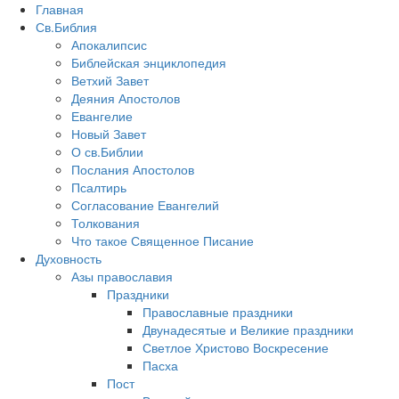
Главная
Св.Библия
Апокалипсис
Библейская энциклопедия
Ветхий Завет
Деяния Апостолов
Евангелие
Новый Завет
О св.Библии
Послания Апостолов
Псалтирь
Согласование Евангелий
Толкования
Что такое Священное Писание
Духовность
Азы православия
Праздники
Православные праздники
Двунадесятые и Великие праздники
Светлое Христово Воскресение
Пасха
Пост