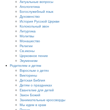
Актуальные вопросы
Апологетика
Богослужебный язык
Духовенство
История Русской Церкви
Колокольный звон
Литургика
Молитвы
Монашество
Религии
Св.иконы
Церковное пение
Экуменизм
Родителям и детям
Взрослым о детях
Викторины
Детская Библия
Детям о праздниках
Евангелие для детей
Закон Божий
Занимательные кроссворды
Мы идем в храм
Песни