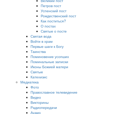
Великий пост
Петров пост
Успенский пост
Рождественский пост
Как поститься?
О постах
Святые о посте
Святая вода
Войти в храм
Первые шаги к Богу
Таинства
Поминовение усопших
Поминальные записки
Иконы Божией матери
Святые
Катехизис
Медиатека
Фото
Православное телевидение
Видео
Викторины
Радиопередачи
Аудио