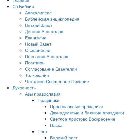
Главная
Св.Библия
Апокалипсис
Библейская энциклопедия
Ветхий Завет
Деяния Апостолов
Евангелие
Новый Завет
О св.Библии
Послания Апостолов
Псалтирь
Согласование Евангелий
Толкования
Что такое Священное Писание
Духовность
Азы православия
Праздники
Православные праздники
Двунадесятые и Великие праздники
Светлое Христово Воскресение
Пасха
Пост
Великий пост