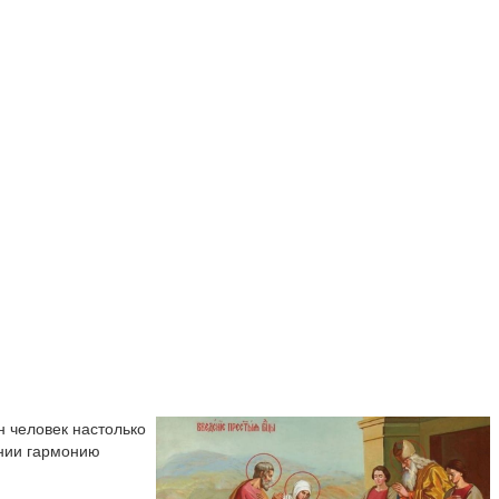
н человек настолько
ении гармонию