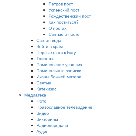
Петров пост
Успенский пост
Рождественский пост
Как поститься?
О постах
Святые о посте
Святая вода
Войти в храм
Первые шаги к Богу
Таинства
Поминовение усопших
Поминальные записки
Иконы Божией матери
Святые
Катехизис
Медиатека
Фото
Православное телевидение
Видео
Викторины
Радиопередачи
Аудио