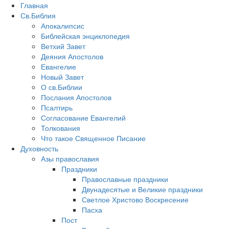
Главная
Св.Библия
Апокалипсис
Библейская энциклопедия
Ветхий Завет
Деяния Апостолов
Евангелие
Новый Завет
О св.Библии
Послания Апостолов
Псалтирь
Согласование Евангелий
Толкования
Что такое Священное Писание
Духовность
Азы православия
Праздники
Православные праздники
Двунадесятые и Великие праздники
Светлое Христово Воскресение
Пасха
Пост