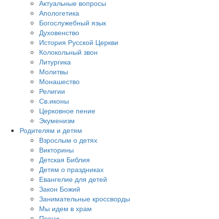
Актуальные вопросы
Апологетика
Богослужебный язык
Духовенство
История Русской Церкви
Колокольный звон
Литургика
Молитвы
Монашество
Религии
Св.иконы
Церковное пение
Экуменизм
Родителям и детям
Взрослым о детях
Викторины
Детская Библия
Детям о праздниках
Евангелие для детей
Закон Божий
Занимательные кроссворды
Мы идем в храм
Песни