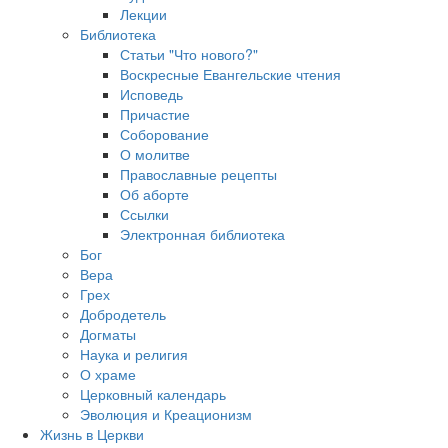
Лекции
Библиотека
Статьи "Что нового?"
Воскресные Евангельские чтения
Исповедь
Причастие
Соборование
О молитве
Православные рецепты
Об аборте
Ссылки
Электронная библиотека
Бог
Вера
Грех
Добродетель
Догматы
Наука и религия
О храме
Церковный календарь
Эволюция и Креационизм
Жизнь в Церкви