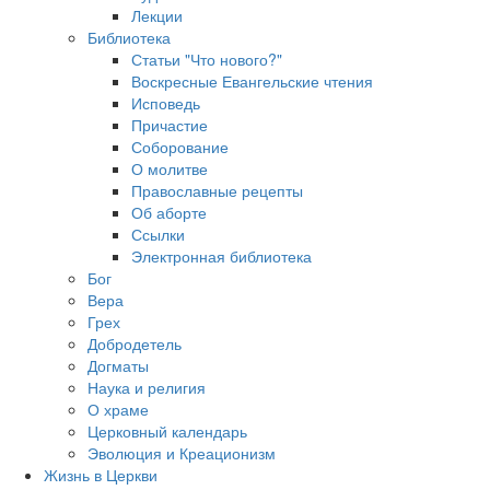
Лекции
Библиотека
Статьи "Что нового?"
Воскресные Евангельские чтения
Исповедь
Причастие
Соборование
О молитве
Православные рецепты
Об аборте
Ссылки
Электронная библиотека
Бог
Вера
Грех
Добродетель
Догматы
Наука и религия
О храме
Церковный календарь
Эволюция и Креационизм
Жизнь в Церкви