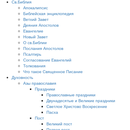
Св.Библия
Апокалипсис
Библейская энциклопедия
Ветхий Завет
Деяния Апостолов
Евангелие
Новый Завет
О св.Библии
Послания Апостолов
Псалтирь
Согласование Евангелий
Толкования
Что такое Священное Писание
Духовность
Азы православия
Праздники
Православные праздники
Двунадесятые и Великие праздники
Светлое Христово Воскресение
Пасха
Пост
Великий пост
Петров пост