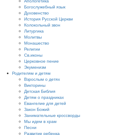
Апологетика
Богослужебный язык
Духовенство
История Русской Церкви
Колокольный звон
Литургика
Молитвы
Монашество
Религии
Св.иконы
Церковное пение
Экуменизм
Родителям и детям
Взрослым о детях
Викторины
Детская Библия
Детям о праздниках
Евангелие для детей
Закон Божий
Занимательные кроссворды
Мы идем в храм
Песни
Развитие ребенка