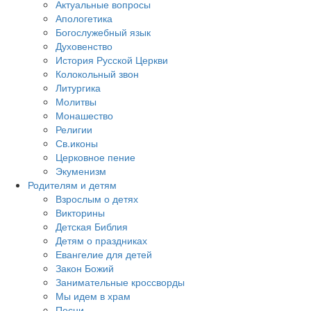
Актуальные вопросы
Апологетика
Богослужебный язык
Духовенство
История Русской Церкви
Колокольный звон
Литургика
Молитвы
Монашество
Религии
Св.иконы
Церковное пение
Экуменизм
Родителям и детям
Взрослым о детях
Викторины
Детская Библия
Детям о праздниках
Евангелие для детей
Закон Божий
Занимательные кроссворды
Мы идем в храм
Песни