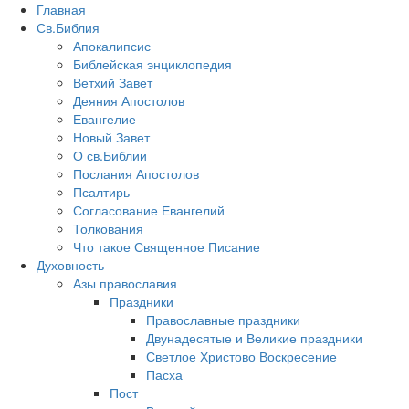
Главная
Св.Библия
Апокалипсис
Библейская энциклопедия
Ветхий Завет
Деяния Апостолов
Евангелие
Новый Завет
О св.Библии
Послания Апостолов
Псалтирь
Согласование Евангелий
Толкования
Что такое Священное Писание
Духовность
Азы православия
Праздники
Православные праздники
Двунадесятые и Великие праздники
Светлое Христово Воскресение
Пасха
Пост