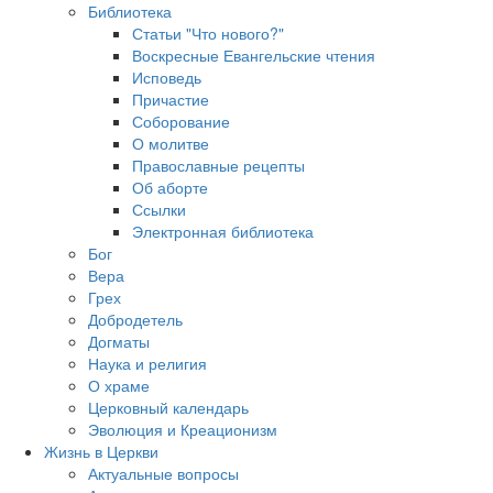
Библиотека
Статьи "Что нового?"
Воскресные Евангельские чтения
Исповедь
Причастие
Соборование
О молитве
Православные рецепты
Об аборте
Ссылки
Электронная библиотека
Бог
Вера
Грех
Добродетель
Догматы
Наука и религия
О храме
Церковный календарь
Эволюция и Креационизм
Жизнь в Церкви
Актуальные вопросы