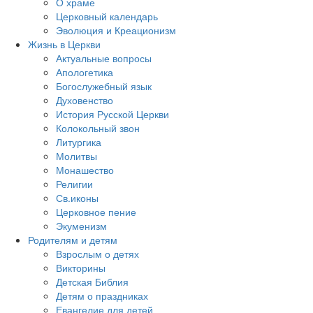
О храме
Церковный календарь
Эволюция и Креационизм
Жизнь в Церкви
Актуальные вопросы
Апологетика
Богослужебный язык
Духовенство
История Русской Церкви
Колокольный звон
Литургика
Молитвы
Монашество
Религии
Св.иконы
Церковное пение
Экуменизм
Родителям и детям
Взрослым о детях
Викторины
Детская Библия
Детям о праздниках
Евангелие для детей