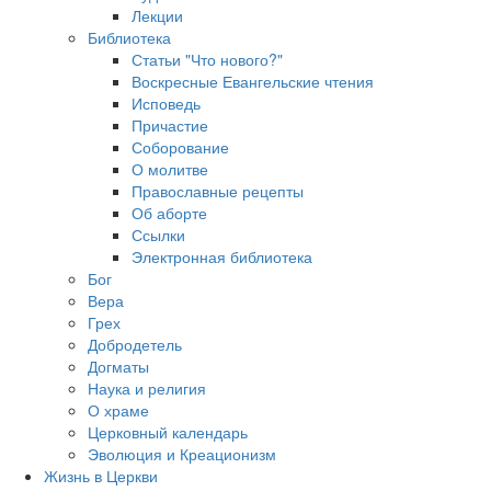
Лекции
Библиотека
Статьи "Что нового?"
Воскресные Евангельские чтения
Исповедь
Причастие
Соборование
О молитве
Православные рецепты
Об аборте
Ссылки
Электронная библиотека
Бог
Вера
Грех
Добродетель
Догматы
Наука и религия
О храме
Церковный календарь
Эволюция и Креационизм
Жизнь в Церкви