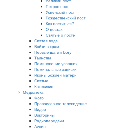
Великий пост
Петров пост
Успенский пост
Рождественский пост
Как поститься?
О постах
Святые о посте
Святая вода
Войти в храм
Первые шаги к Богу
Таинства
Поминовение усопших
Поминальные записки
Иконы Божией матери
Святые
Катехизис
Медиатека
Фото
Православное телевидение
Видео
Викторины
Радиопередачи
Аудио