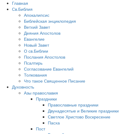
Главная
Св.Библия
Апокалипсис
Библейская энциклопедия
Ветхий Завет
Деяния Апостолов
Евангелие
Новый Завет
О св.Библии
Послания Апостолов
Псалтирь
Согласование Евангелий
Толкования
Что такое Священное Писание
Духовность
Азы православия
Праздники
Православные праздники
Двунадесятые и Великие праздники
Светлое Христово Воскресение
Пасха
Пост