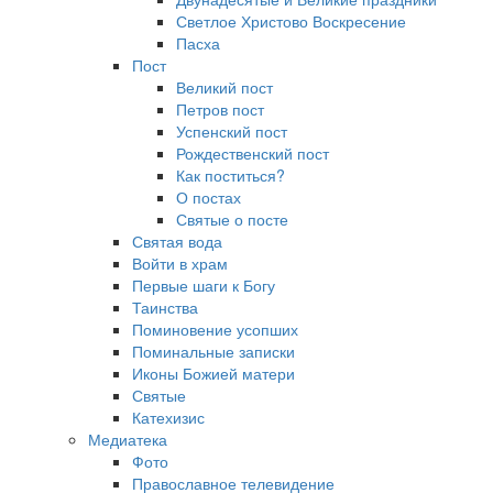
Светлое Христово Воскресение
Пасха
Пост
Великий пост
Петров пост
Успенский пост
Рождественский пост
Как поститься?
О постах
Святые о посте
Святая вода
Войти в храм
Первые шаги к Богу
Таинства
Поминовение усопших
Поминальные записки
Иконы Божией матери
Святые
Катехизис
Медиатека
Фото
Православное телевидение