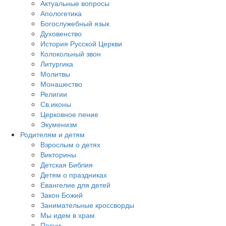
Актуальные вопросы
Апологетика
Богослужебный язык
Духовенство
История Русской Церкви
Колокольный звон
Литургика
Молитвы
Монашество
Религии
Св.иконы
Церковное пение
Экуменизм
Родителям и детям
Взрослым о детях
Викторины
Детская Библия
Детям о праздниках
Евангелие для детей
Закон Божий
Занимательные кроссворды
Мы идем в храм
Песни