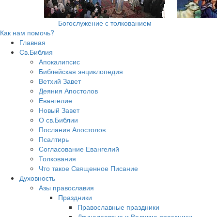
Богослужение с толкованием
Как нам помочь?
Главная
Св.Библия
Апокалипсис
Библейская энциклопедия
Ветхий Завет
Деяния Апостолов
Евангелие
Новый Завет
О св.Библии
Послания Апостолов
Псалтирь
Согласование Евангелий
Толкования
Что такое Священное Писание
Духовность
Азы православия
Праздники
Православные праздники
Двунадесятые и Великие праздники