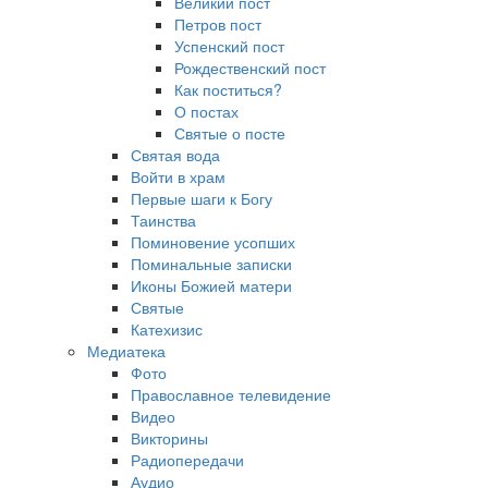
Великий пост
Петров пост
Успенский пост
Рождественский пост
Как поститься?
О постах
Святые о посте
Святая вода
Войти в храм
Первые шаги к Богу
Таинства
Поминовение усопших
Поминальные записки
Иконы Божией матери
Святые
Катехизис
Медиатека
Фото
Православное телевидение
Видео
Викторины
Радиопередачи
Аудио