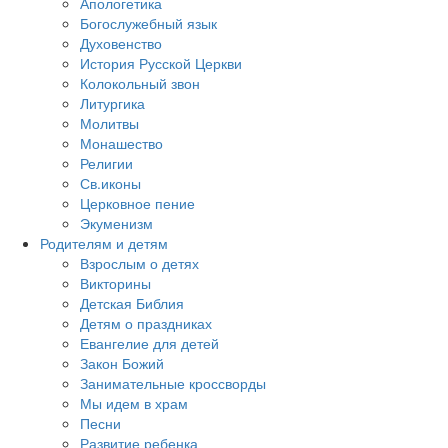
Апологетика
Богослужебный язык
Духовенство
История Русской Церкви
Колокольный звон
Литургика
Молитвы
Монашество
Религии
Св.иконы
Церковное пение
Экуменизм
Родителям и детям
Взрослым о детях
Викторины
Детская Библия
Детям о праздниках
Евангелие для детей
Закон Божий
Занимательные кроссворды
Мы идем в храм
Песни
Развитие ребенка