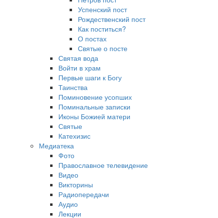
Успенский пост
Рождественский пост
Как поститься?
О постах
Святые о посте
Святая вода
Войти в храм
Первые шаги к Богу
Таинства
Поминовение усопших
Поминальные записки
Иконы Божией матери
Святые
Катехизис
Медиатека
Фото
Православное телевидение
Видео
Викторины
Радиопередачи
Аудио
Лекции