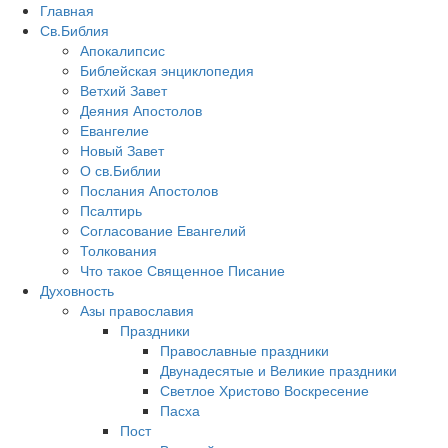
Главная
Св.Библия
Апокалипсис
Библейская энциклопедия
Ветхий Завет
Деяния Апостолов
Евангелие
Новый Завет
О св.Библии
Послания Апостолов
Псалтирь
Согласование Евангелий
Толкования
Что такое Священное Писание
Духовность
Азы православия
Праздники
Православные праздники
Двунадесятые и Великие праздники
Светлое Христово Воскресение
Пасха
Пост