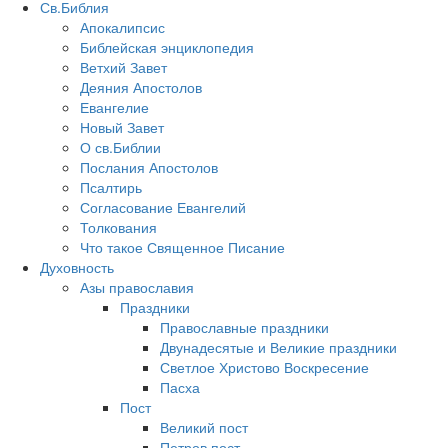
Св.Библия
Апокалипсис
Библейская энциклопедия
Ветхий Завет
Деяния Апостолов
Евангелие
Новый Завет
О св.Библии
Послания Апостолов
Псалтирь
Согласование Евангелий
Толкования
Что такое Священное Писание
Духовность
Азы православия
Праздники
Православные праздники
Двунадесятые и Великие праздники
Светлое Христово Воскресение
Пасха
Пост
Великий пост
Петров пост