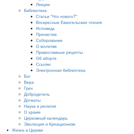
Лекции
Библиотека
Статьи "Что нового?"
Воскресные Евангельские чтения
Исповедь
Причастие
Соборование
О молитве
Православные рецепты
Об аборте
Ссылки
Электронная библиотека
Бог
Вера
Грех
Добродетель
Догматы
Наука и религия
О храме
Церковный календарь
Эволюция и Креационизм
Жизнь в Церкви