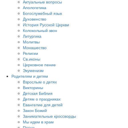
Актуальные вопросы
Апологетика
Богослужебный язык
Духовенство
История Русской Церкви
Колокольный звон
Литургика
Молитвы
Монашество
Религии
Св.иконы
Церковное пение
Экуменизм
Родителям и детям
Взрослым о детях
Викторины
Детская Библия
Детям о праздниках
Евангелие для детей
Закон Божий
Занимательные кроссворды
Мы идем в храм
Песни