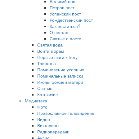
Великий пост
Петров пост
Успенский пост
Рождественский пост
Как поститься?
О постах
Святые о посте
Святая вода
Войти в храм
Первые шаги к Богу
Таинства
Поминовение усопших
Поминальные записки
Иконы Божией матери
Святые
Катехизис
Медиатека
Фото
Православное телевидение
Видео
Викторины
Радиопередачи
Аудио