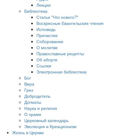
Лекции
Библиотека
Статьи "Что нового?"
Воскресные Евангельские чтения
Исповедь
Причастие
Соборование
О молитве
Православные рецепты
Об аборте
Ссылки
Электронная библиотека
Бог
Вера
Грех
Добродетель
Догматы
Наука и религия
О храме
Церковный календарь
Эволюция и Креационизм
Жизнь в Церкви