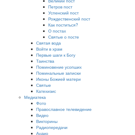
Великий пост
Петров пост
Успенский пост
Рождественский пост
Как поститься?
О постах
Святые о посте
Святая вода
Войти в храм
Первые шаги к Богу
Таинства
Поминовение усопших
Поминальные записки
Иконы Божией матери
Святые
Катехизис
Медиатека
Фото
Православное телевидение
Видео
Викторины
Радиопередачи
Аудио