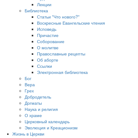
Лекции
Библиотека
Статьи "Что нового?"
Воскресные Евангельские чтения
Исповедь
Причастие
Соборование
О молитве
Православные рецепты
Об аборте
Ссылки
Электронная библиотека
Бог
Вера
Грех
Добродетель
Догматы
Наука и религия
О храме
Церковный календарь
Эволюция и Креационизм
Жизнь в Церкви