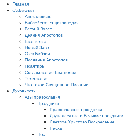
Главная
Св.Библия
Апокалипсис
Библейская энциклопедия
Ветхий Завет
Деяния Апостолов
Евангелие
Новый Завет
О св.Библии
Послания Апостолов
Псалтирь
Согласование Евангелий
Толкования
Что такое Священное Писание
Духовность
Азы православия
Праздники
Православные праздники
Двунадесятые и Великие праздники
Светлое Христово Воскресение
Пасха
Пост