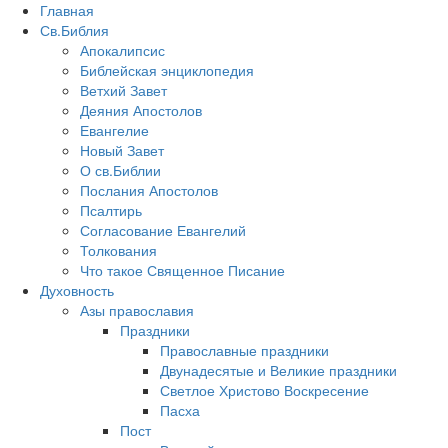
Главная
Св.Библия
Апокалипсис
Библейская энциклопедия
Ветхий Завет
Деяния Апостолов
Евангелие
Новый Завет
О св.Библии
Послания Апостолов
Псалтирь
Согласование Евангелий
Толкования
Что такое Священное Писание
Духовность
Азы православия
Праздники
Православные праздники
Двунадесятые и Великие праздники
Светлое Христово Воскресение
Пасха
Пост