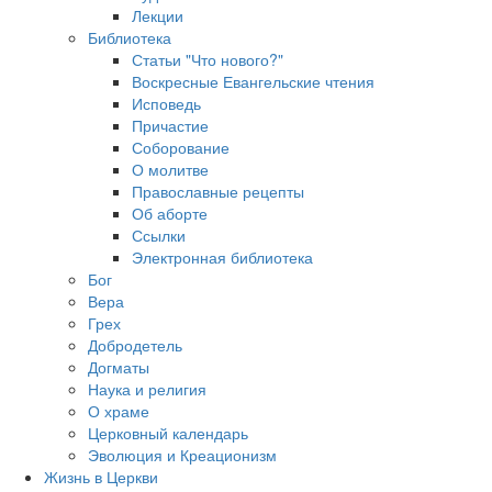
Лекции
Библиотека
Статьи "Что нового?"
Воскресные Евангельские чтения
Исповедь
Причастие
Соборование
О молитве
Православные рецепты
Об аборте
Ссылки
Электронная библиотека
Бог
Вера
Грех
Добродетель
Догматы
Наука и религия
О храме
Церковный календарь
Эволюция и Креационизм
Жизнь в Церкви