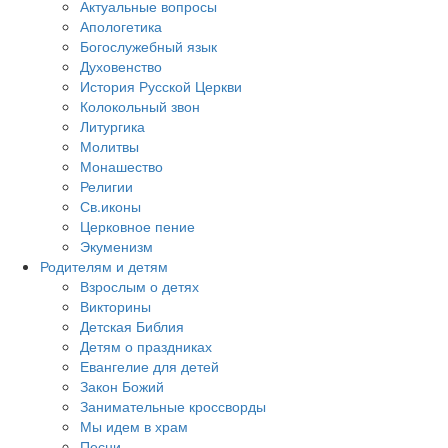
Актуальные вопросы
Апологетика
Богослужебный язык
Духовенство
История Русской Церкви
Колокольный звон
Литургика
Молитвы
Монашество
Религии
Св.иконы
Церковное пение
Экуменизм
Родителям и детям
Взрослым о детях
Викторины
Детская Библия
Детям о праздниках
Евангелие для детей
Закон Божий
Занимательные кроссворды
Мы идем в храм
Песни