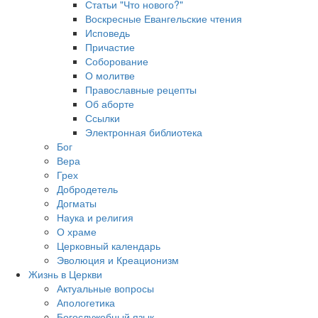
Статьи "Что нового?"
Воскресные Евангельские чтения
Исповедь
Причастие
Соборование
О молитве
Православные рецепты
Об аборте
Ссылки
Электронная библиотека
Бог
Вера
Грех
Добродетель
Догматы
Наука и религия
О храме
Церковный календарь
Эволюция и Креационизм
Жизнь в Церкви
Актуальные вопросы
Апологетика
Богослужебный язык