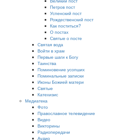
Великий пост
Петров пост
Успенский пост
Рождественский пост
Как поститься?
О постах
Святые о посте
Святая вода
Войти в храм
Первые шаги к Богу
Таинства
Поминовение усопших
Поминальные записки
Иконы Божией матери
Святые
Катехизис
Медиатека
Фото
Православное телевидение
Видео
Викторины
Радиопередачи
Аудио