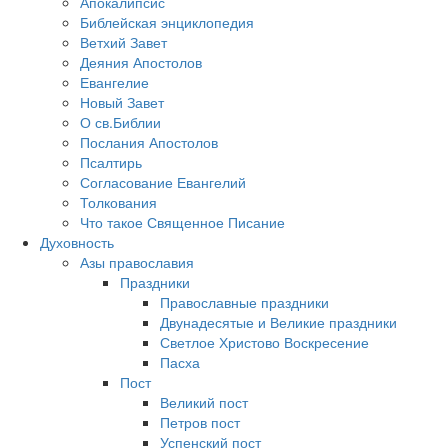
Апокалипсис
Библейская энциклопедия
Ветхий Завет
Деяния Апостолов
Евангелие
Новый Завет
О св.Библии
Послания Апостолов
Псалтирь
Согласование Евангелий
Толкования
Что такое Священное Писание
Духовность
Азы православия
Праздники
Православные праздники
Двунадесятые и Великие праздники
Светлое Христово Воскресение
Пасха
Пост
Великий пост
Петров пост
Успенский пост