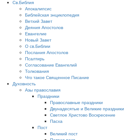
Св.Библия
Апокалипсис
Библейская энциклопедия
Ветхий Завет
Деяния Апостолов
Евангелие
Новый Завет
О св.Библии
Послания Апостолов
Псалтирь
Согласование Евангелий
Толкования
Что такое Священное Писание
Духовность
Азы православия
Праздники
Православные праздники
Двунадесятые и Великие праздники
Светлое Христово Воскресение
Пасха
Пост
Великий пост
Петров пост