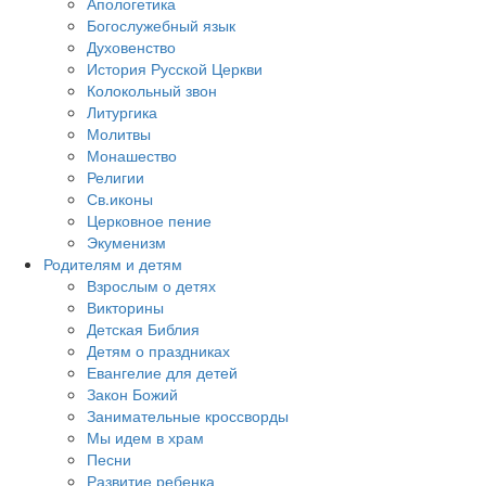
Апологетика
Богослужебный язык
Духовенство
История Русской Церкви
Колокольный звон
Литургика
Молитвы
Монашество
Религии
Св.иконы
Церковное пение
Экуменизм
Родителям и детям
Взрослым о детях
Викторины
Детская Библия
Детям о праздниках
Евангелие для детей
Закон Божий
Занимательные кроссворды
Мы идем в храм
Песни
Развитие ребенка