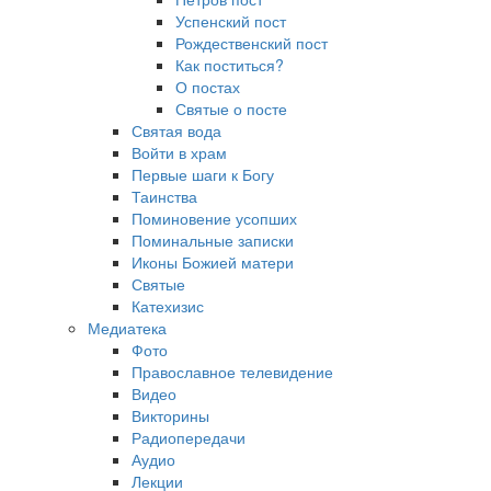
Успенский пост
Рождественский пост
Как поститься?
О постах
Святые о посте
Святая вода
Войти в храм
Первые шаги к Богу
Таинства
Поминовение усопших
Поминальные записки
Иконы Божией матери
Святые
Катехизис
Медиатека
Фото
Православное телевидение
Видео
Викторины
Радиопередачи
Аудио
Лекции