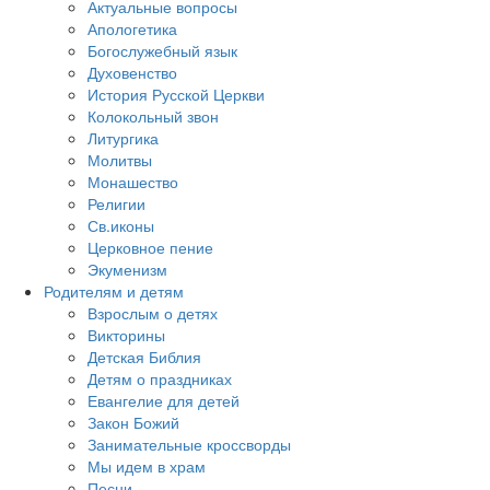
Актуальные вопросы
Апологетика
Богослужебный язык
Духовенство
История Русской Церкви
Колокольный звон
Литургика
Молитвы
Монашество
Религии
Св.иконы
Церковное пение
Экуменизм
Родителям и детям
Взрослым о детях
Викторины
Детская Библия
Детям о праздниках
Евангелие для детей
Закон Божий
Занимательные кроссворды
Мы идем в храм
Песни