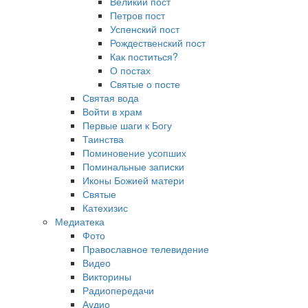
Великий пост
Петров пост
Успенский пост
Рождественский пост
Как поститься?
О постах
Святые о посте
Святая вода
Войти в храм
Первые шаги к Богу
Таинства
Поминовение усопших
Поминальные записки
Иконы Божией матери
Святые
Катехизис
Медиатека
Фото
Православное телевидение
Видео
Викторины
Радиопередачи
Аудио