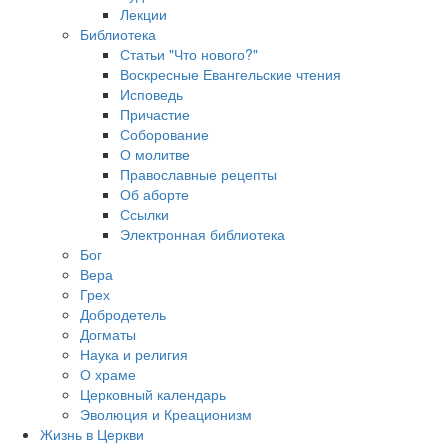
Лекции
Библиотека
Статьи "Что нового?"
Воскресные Евангельские чтения
Исповедь
Причастие
Соборование
О молитве
Православные рецепты
Об аборте
Ссылки
Электронная библиотека
Бог
Вера
Грех
Добродетель
Догматы
Наука и религия
О храме
Церковный календарь
Эволюция и Креационизм
Жизнь в Церкви