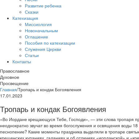
Развитие ребенка
Сказки
Катехизация
Миссиология
Новоначальным
Оглашение
Пособия по катехизации
Служения Церкви
Статьи
Контакты
Православное
Духовное
Просвещение
Главная
/
Тропарь и кондак Богоявления
17.01.2023
Тропарь и кондак Богоявления
«Во Иордане крещающуся Тебе, Господи», — эти слова тропаря п
неоднократно звучат во время богослужения и освящения воды 18 и
песнопение? Какие моменты праздника выделяли в тропаре святые
крещенских купаниях, гаданиях и об отличиях «иорданской» и «к