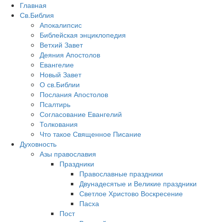
Главная
Св.Библия
Апокалипсис
Библейская энциклопедия
Ветхий Завет
Деяния Апостолов
Евангелие
Новый Завет
О св.Библии
Послания Апостолов
Псалтирь
Согласование Евангелий
Толкования
Что такое Священное Писание
Духовность
Азы православия
Праздники
Православные праздники
Двунадесятые и Великие праздники
Светлое Христово Воскресение
Пасха
Пост