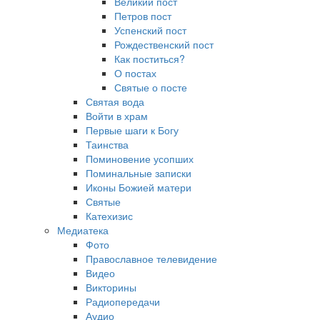
Великий пост
Петров пост
Успенский пост
Рождественский пост
Как поститься?
О постах
Святые о посте
Святая вода
Войти в храм
Первые шаги к Богу
Таинства
Поминовение усопших
Поминальные записки
Иконы Божией матери
Святые
Катехизис
Медиатека
Фото
Православное телевидение
Видео
Викторины
Радиопередачи
Аудио