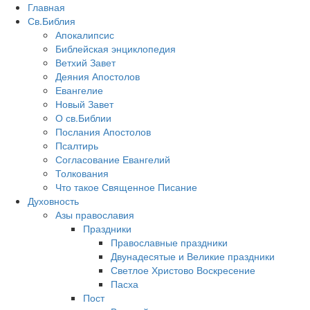
Главная
Св.Библия
Апокалипсис
Библейская энциклопедия
Ветхий Завет
Деяния Апостолов
Евангелие
Новый Завет
О св.Библии
Послания Апостолов
Псалтирь
Согласование Евангелий
Толкования
Что такое Священное Писание
Духовность
Азы православия
Праздники
Православные праздники
Двунадесятые и Великие праздники
Светлое Христово Воскресение
Пасха
Пост