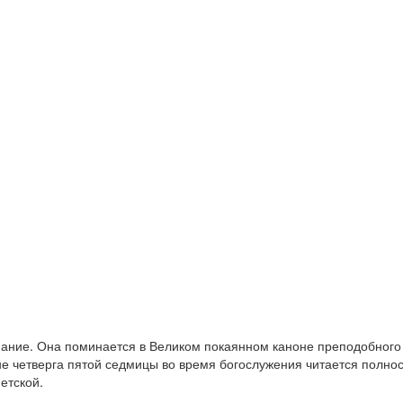
мание. Она поминается в Великом покаянном каноне преподобного 
рене четверга пятой седмицы во время богослужения читается полно
етской.