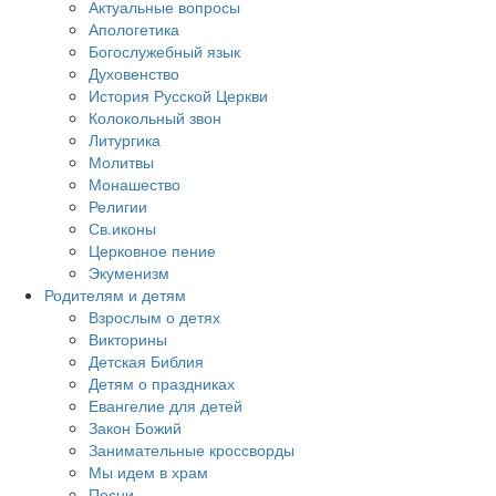
Актуальные вопросы
Апологетика
Богослужебный язык
Духовенство
История Русской Церкви
Колокольный звон
Литургика
Молитвы
Монашество
Религии
Св.иконы
Церковное пение
Экуменизм
Родителям и детям
Взрослым о детях
Викторины
Детская Библия
Детям о праздниках
Евангелие для детей
Закон Божий
Занимательные кроссворды
Мы идем в храм
Песни