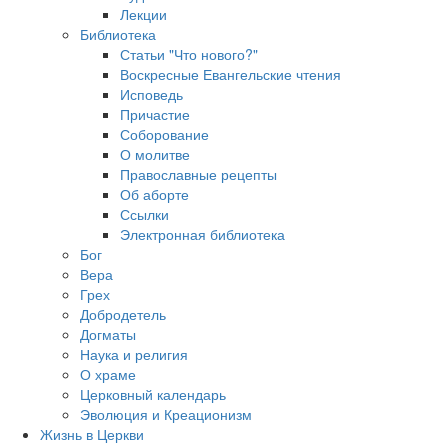
Лекции
Библиотека
Статьи "Что нового?"
Воскресные Евангельские чтения
Исповедь
Причастие
Соборование
О молитве
Православные рецепты
Об аборте
Ссылки
Электронная библиотека
Бог
Вера
Грех
Добродетель
Догматы
Наука и религия
О храме
Церковный календарь
Эволюция и Креационизм
Жизнь в Церкви