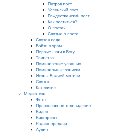
Петров пост
Успенский пост
Рождественский пост
Как поститься?
О постах
Святые о посте
Святая вода
Войти в храм
Первые шаги к Богу
Таинства
Поминовение усопших
Поминальные записки
Иконы Божией матери
Святые
Катехизис
Медиатека
Фото
Православное телевидение
Видео
Викторины
Радиопередачи
Аудио