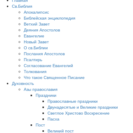
Св.Библия
Апокалипсис
Библейская энциклопедия
Ветхий Завет
Деяния Апостолов
Евангелие
Новый Завет
О св.Библии
Послания Апостолов
Псалтирь
Согласование Евангелий
Толкования
Что такое Священное Писание
Духовность
Азы православия
Праздники
Православные праздники
Двунадесятые и Великие праздники
Светлое Христово Воскресение
Пасха
Пост
Великий пост