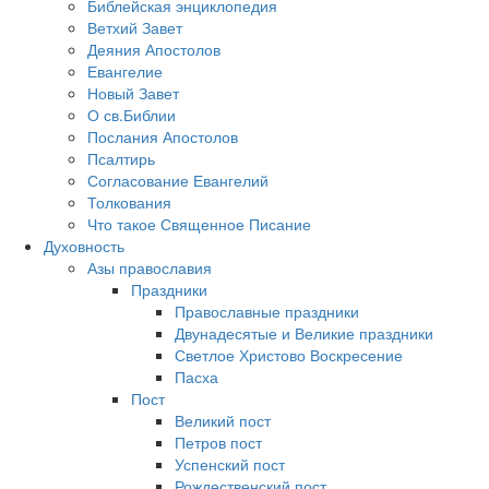
Библейская энциклопедия
Ветхий Завет
Деяния Апостолов
Евангелие
Новый Завет
О св.Библии
Послания Апостолов
Псалтирь
Согласование Евангелий
Толкования
Что такое Священное Писание
Духовность
Азы православия
Праздники
Православные праздники
Двунадесятые и Великие праздники
Светлое Христово Воскресение
Пасха
Пост
Великий пост
Петров пост
Успенский пост
Рождественский пост