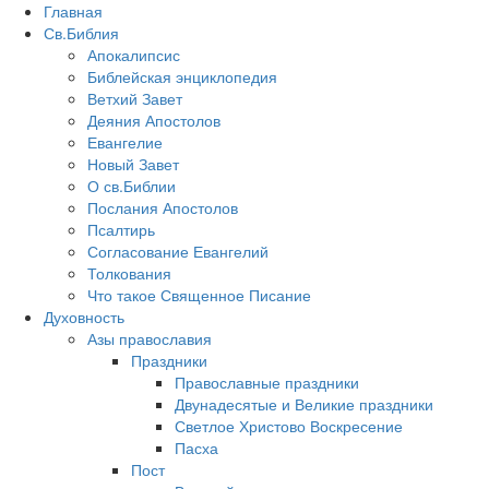
Главная
Св.Библия
Апокалипсис
Библейская энциклопедия
Ветхий Завет
Деяния Апостолов
Евангелие
Новый Завет
О св.Библии
Послания Апостолов
Псалтирь
Согласование Евангелий
Толкования
Что такое Священное Писание
Духовность
Азы православия
Праздники
Православные праздники
Двунадесятые и Великие праздники
Светлое Христово Воскресение
Пасха
Пост