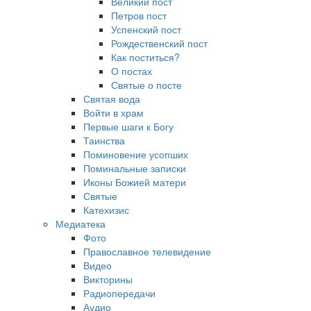
Великий пост
Петров пост
Успенский пост
Рождественский пост
Как поститься?
О постах
Святые о посте
Святая вода
Войти в храм
Первые шаги к Богу
Таинства
Поминовение усопших
Поминальные записки
Иконы Божией матери
Святые
Катехизис
Медиатека
Фото
Православное телевидение
Видео
Викторины
Радиопередачи
Аудио