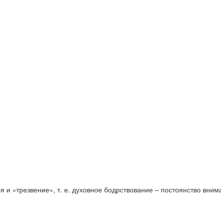
 и «трезвение», т. е. духовное бодрствование – постоянство вним