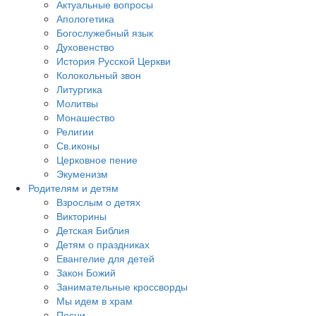
Актуальные вопросы
Апологетика
Богослужебный язык
Духовенство
История Русской Церкви
Колокольный звон
Литургика
Молитвы
Монашество
Религии
Св.иконы
Церковное пение
Экуменизм
Родителям и детям
Взрослым о детях
Викторины
Детская Библия
Детям о праздниках
Евангелие для детей
Закон Божий
Занимательные кроссворды
Мы идем в храм
Песни