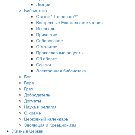
Лекции
Библиотека
Статьи "Что нового?"
Воскресные Евангельские чтения
Исповедь
Причастие
Соборование
О молитве
Православные рецепты
Об аборте
Ссылки
Электронная библиотека
Бог
Вера
Грех
Добродетель
Догматы
Наука и религия
О храме
Церковный календарь
Эволюция и Креационизм
Жизнь в Церкви