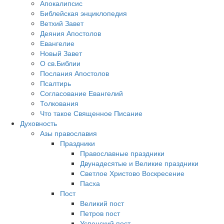
Апокалипсис
Библейская энциклопедия
Ветхий Завет
Деяния Апостолов
Евангелие
Новый Завет
О св.Библии
Послания Апостолов
Псалтирь
Согласование Евангелий
Толкования
Что такое Священное Писание
Духовность
Азы православия
Праздники
Православные праздники
Двунадесятые и Великие праздники
Светлое Христово Воскресение
Пасха
Пост
Великий пост
Петров пост
Успенский пост