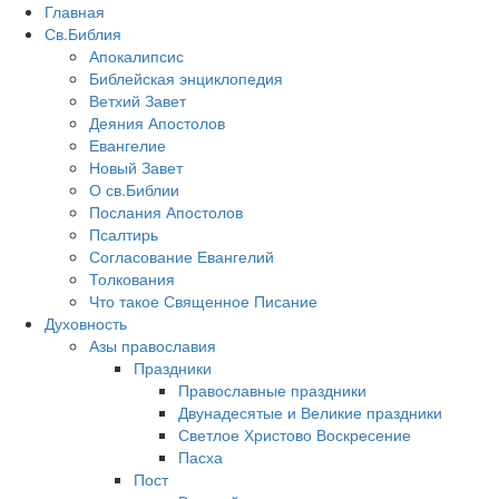
Главная
Св.Библия
Апокалипсис
Библейская энциклопедия
Ветхий Завет
Деяния Апостолов
Евангелие
Новый Завет
О св.Библии
Послания Апостолов
Псалтирь
Согласование Евангелий
Толкования
Что такое Священное Писание
Духовность
Азы православия
Праздники
Православные праздники
Двунадесятые и Великие праздники
Светлое Христово Воскресение
Пасха
Пост