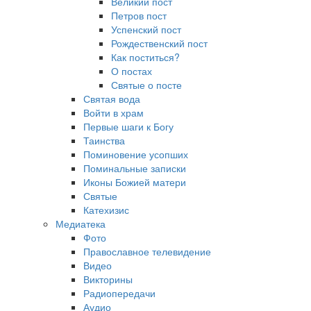
Великий пост
Петров пост
Успенский пост
Рождественский пост
Как поститься?
О постах
Святые о посте
Святая вода
Войти в храм
Первые шаги к Богу
Таинства
Поминовение усопших
Поминальные записки
Иконы Божией матери
Святые
Катехизис
Медиатека
Фото
Православное телевидение
Видео
Викторины
Радиопередачи
Аудио