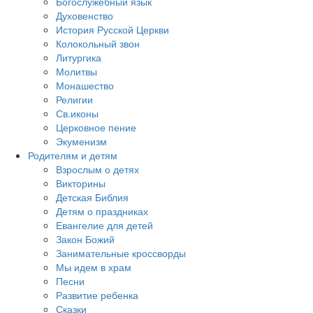
Богослужебный язык
Духовенство
История Русской Церкви
Колокольный звон
Литургика
Молитвы
Монашество
Религии
Св.иконы
Церковное пение
Экуменизм
Родителям и детям
Взрослым о детях
Викторины
Детская Библия
Детям о праздниках
Евангелие для детей
Закон Божий
Занимательные кроссворды
Мы идем в храм
Песни
Развитие ребенка
Сказки