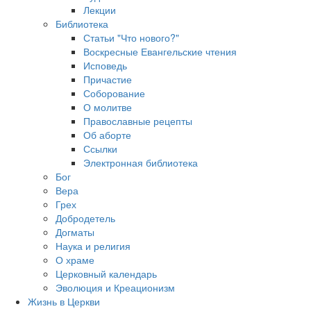
Лекции
Библиотека
Статьи "Что нового?"
Воскресные Евангельские чтения
Исповедь
Причастие
Соборование
О молитве
Православные рецепты
Об аборте
Ссылки
Электронная библиотека
Бог
Вера
Грех
Добродетель
Догматы
Наука и религия
О храме
Церковный календарь
Эволюция и Креационизм
Жизнь в Церкви