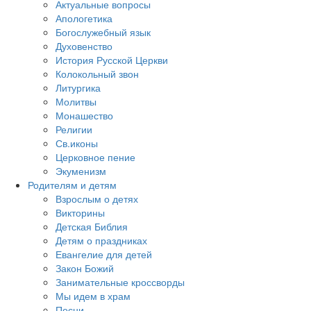
Актуальные вопросы
Апологетика
Богослужебный язык
Духовенство
История Русской Церкви
Колокольный звон
Литургика
Молитвы
Монашество
Религии
Св.иконы
Церковное пение
Экуменизм
Родителям и детям
Взрослым о детях
Викторины
Детская Библия
Детям о праздниках
Евангелие для детей
Закон Божий
Занимательные кроссворды
Мы идем в храм
Песни