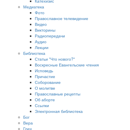
Катехизис
Медиатека
Фото
Православное телевидение
Видео
Викторины
Радиопередачи
Аудио
Лекции
Библиотека
Статьи "Что нового?"
Воскресные Евангельские чтения
Исповедь
Причастие
Соборование
О молитве
Православные рецепты
Об аборте
Ссылки
Электронная библиотека
Бог
Вера
Грех