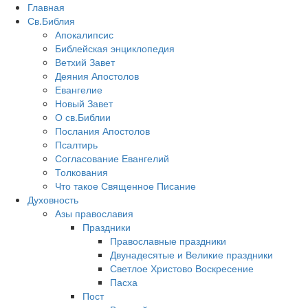
Главная
Св.Библия
Апокалипсис
Библейская энциклопедия
Ветхий Завет
Деяния Апостолов
Евангелие
Новый Завет
О св.Библии
Послания Апостолов
Псалтирь
Согласование Евангелий
Толкования
Что такое Священное Писание
Духовность
Азы православия
Праздники
Православные праздники
Двунадесятые и Великие праздники
Светлое Христово Воскресение
Пасха
Пост