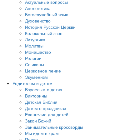
Актуальные вопросы
Апологетика
Богослужебный язык
Духовенство
История Русской Церкви
Колокольный звон
Литургика
Молитвы
Монашество
Религии
Св.иконы
Церковное пение
Экуменизм
Родителям и детям
Взрослым о детях
Викторины
Детская Библия
Детям о праздниках
Евангелие для детей
Закон Божий
Занимательные кроссворды
Мы идем в храм
Песни