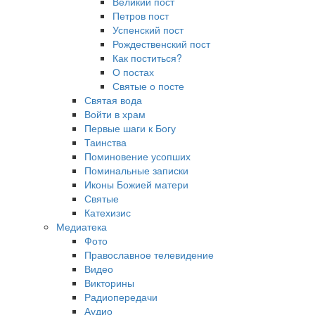
Великий пост
Петров пост
Успенский пост
Рождественский пост
Как поститься?
О постах
Святые о посте
Святая вода
Войти в храм
Первые шаги к Богу
Таинства
Поминовение усопших
Поминальные записки
Иконы Божией матери
Святые
Катехизис
Медиатека
Фото
Православное телевидение
Видео
Викторины
Радиопередачи
Аудио