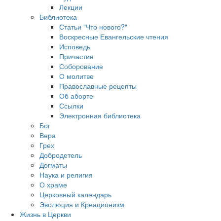
Лекции
Библиотека
Статьи "Что нового?"
Воскресные Евангельские чтения
Исповедь
Причастие
Соборование
О молитве
Православные рецепты
Об аборте
Ссылки
Электронная библиотека
Бог
Вера
Грех
Добродетель
Догматы
Наука и религия
О храме
Церковный календарь
Эволюция и Креационизм
Жизнь в Церкви