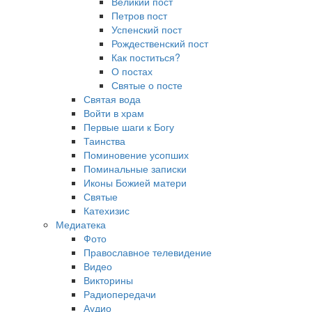
Великий пост
Петров пост
Успенский пост
Рождественский пост
Как поститься?
О постах
Святые о посте
Святая вода
Войти в храм
Первые шаги к Богу
Таинства
Поминовение усопших
Поминальные записки
Иконы Божией матери
Святые
Катехизис
Медиатека
Фото
Православное телевидение
Видео
Викторины
Радиопередачи
Аудио