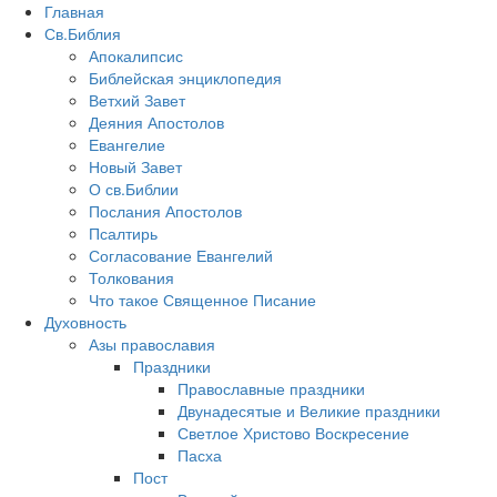
Главная
Св.Библия
Апокалипсис
Библейская энциклопедия
Ветхий Завет
Деяния Апостолов
Евангелие
Новый Завет
О св.Библии
Послания Апостолов
Псалтирь
Согласование Евангелий
Толкования
Что такое Священное Писание
Духовность
Азы православия
Праздники
Православные праздники
Двунадесятые и Великие праздники
Светлое Христово Воскресение
Пасха
Пост