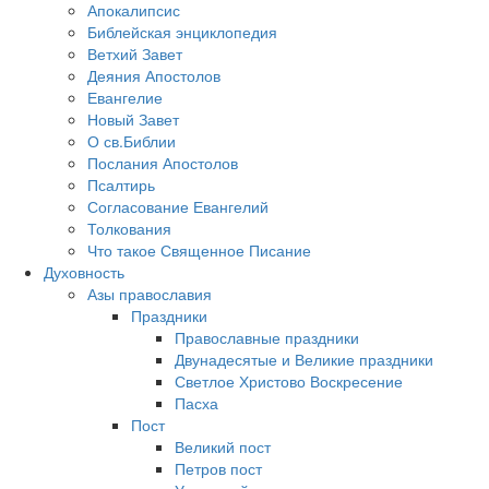
Апокалипсис
Библейская энциклопедия
Ветхий Завет
Деяния Апостолов
Евангелие
Новый Завет
О св.Библии
Послания Апостолов
Псалтирь
Согласование Евангелий
Толкования
Что такое Священное Писание
Духовность
Азы православия
Праздники
Православные праздники
Двунадесятые и Великие праздники
Светлое Христово Воскресение
Пасха
Пост
Великий пост
Петров пост