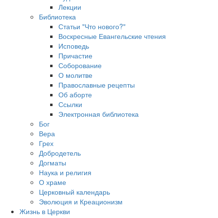
Лекции
Библиотека
Статьи "Что нового?"
Воскресные Евангельские чтения
Исповедь
Причастие
Соборование
О молитве
Православные рецепты
Об аборте
Ссылки
Электронная библиотека
Бог
Вера
Грех
Добродетель
Догматы
Наука и религия
О храме
Церковный календарь
Эволюция и Креационизм
Жизнь в Церкви