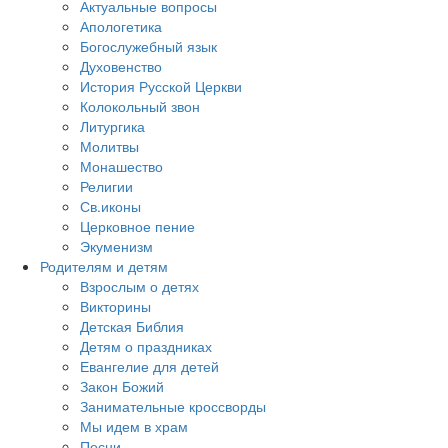
Актуальные вопросы
Апологетика
Богослужебный язык
Духовенство
История Русской Церкви
Колокольный звон
Литургика
Молитвы
Монашество
Религии
Св.иконы
Церковное пение
Экуменизм
Родителям и детям
Взрослым о детях
Викторины
Детская Библия
Детям о праздниках
Евангелие для детей
Закон Божий
Занимательные кроссворды
Мы идем в храм
Песни