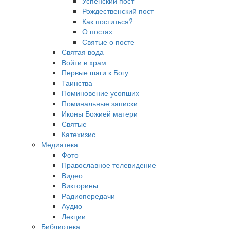
Успенский пост
Рождественский пост
Как поститься?
О постах
Святые о посте
Святая вода
Войти в храм
Первые шаги к Богу
Таинства
Поминовение усопших
Поминальные записки
Иконы Божией матери
Святые
Катехизис
Медиатека
Фото
Православное телевидение
Видео
Викторины
Радиопередачи
Аудио
Лекции
Библиотека