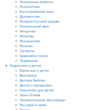
Актуальные вопросы
Апологетика
Богослужебный язык
Духовенство
История Русской Церкви
Колокольный звон
Литургика
Молитвы
Монашество
Религии
Св.иконы
Церковное пение
Экуменизм
Родителям и детям
Взрослым о детях
Викторины
Детская Библия
Детям о праздниках
Евангелие для детей
Закон Божий
Занимательные кроссворды
Мы идем в храм
Песни