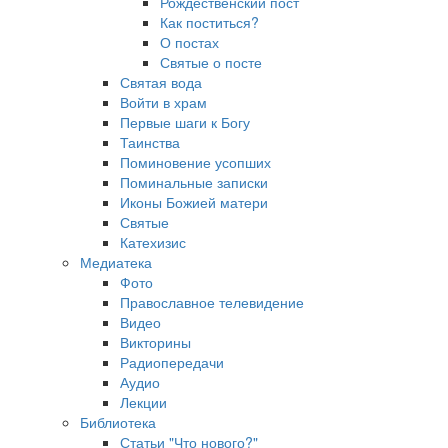
Рождественский пост
Как поститься?
О постах
Святые о посте
Святая вода
Войти в храм
Первые шаги к Богу
Таинства
Поминовение усопших
Поминальные записки
Иконы Божией матери
Святые
Катехизис
Медиатека
Фото
Православное телевидение
Видео
Викторины
Радиопередачи
Аудио
Лекции
Библиотека
Статьи "Что нового?"