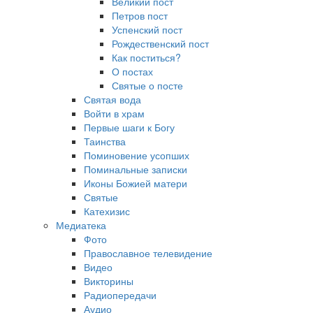
Великий пост
Петров пост
Успенский пост
Рождественский пост
Как поститься?
О постах
Святые о посте
Святая вода
Войти в храм
Первые шаги к Богу
Таинства
Поминовение усопших
Поминальные записки
Иконы Божией матери
Святые
Катехизис
Медиатека
Фото
Православное телевидение
Видео
Викторины
Радиопередачи
Аудио