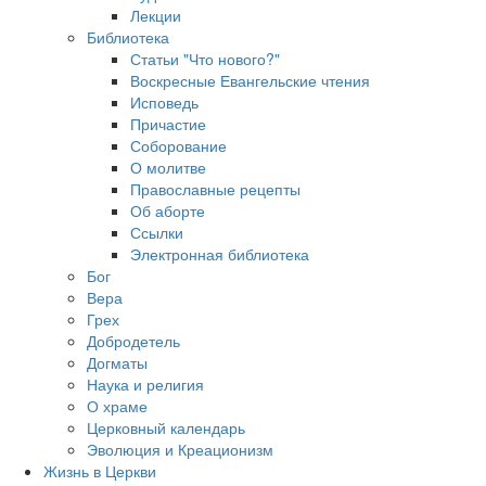
Лекции
Библиотека
Статьи "Что нового?"
Воскресные Евангельские чтения
Исповедь
Причастие
Соборование
О молитве
Православные рецепты
Об аборте
Ссылки
Электронная библиотека
Бог
Вера
Грех
Добродетель
Догматы
Наука и религия
О храме
Церковный календарь
Эволюция и Креационизм
Жизнь в Церкви