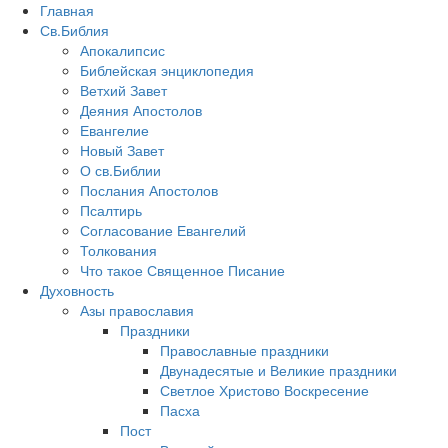
Главная
Св.Библия
Апокалипсис
Библейская энциклопедия
Ветхий Завет
Деяния Апостолов
Евангелие
Новый Завет
О св.Библии
Послания Апостолов
Псалтирь
Согласование Евангелий
Толкования
Что такое Священное Писание
Духовность
Азы православия
Праздники
Православные праздники
Двунадесятые и Великие праздники
Светлое Христово Воскресение
Пасха
Пост