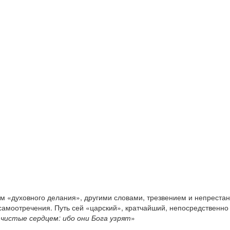
ом «духовного делания», другими словами, трезвением и непреста
амоотречения. Путь сей «царский», кратчайший, непосредственно
чистые сердцем: ибо они Бога узрят
»