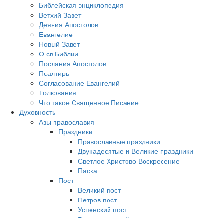
Библейская энциклопедия
Ветхий Завет
Деяния Апостолов
Евангелие
Новый Завет
О св.Библии
Послания Апостолов
Псалтирь
Согласование Евангелий
Толкования
Что такое Священное Писание
Духовность
Азы православия
Праздники
Православные праздники
Двунадесятые и Великие праздники
Светлое Христово Воскресение
Пасха
Пост
Великий пост
Петров пост
Успенский пост