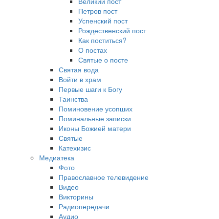
Великий пост
Петров пост
Успенский пост
Рождественский пост
Как поститься?
О постах
Святые о посте
Святая вода
Войти в храм
Первые шаги к Богу
Таинства
Поминовение усопших
Поминальные записки
Иконы Божией матери
Святые
Катехизис
Медиатека
Фото
Православное телевидение
Видео
Викторины
Радиопередачи
Аудио