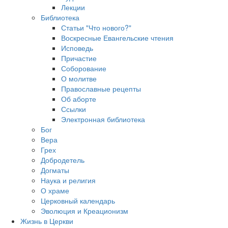
Лекции
Библиотека
Статьи "Что нового?"
Воскресные Евангельские чтения
Исповедь
Причастие
Соборование
О молитве
Православные рецепты
Об аборте
Ссылки
Электронная библиотека
Бог
Вера
Грех
Добродетель
Догматы
Наука и религия
О храме
Церковный календарь
Эволюция и Креационизм
Жизнь в Церкви