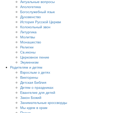
Актуальные вопросы
Апологетика
Богослужебный язык
Духовенство
История Русской Церкви
Колокольный звон
Литургика
Молитвы
Монашество
Религии
Св.иконы
Церковное пение
Экуменизм
Родителям и детям
Взрослым о детях
Викторины
Детская Библия
Детям о праздниках
Евангелие для детей
Закон Божий
Занимательные кроссворды
Мы идем в храм
Песни