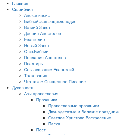
Главная
Св.Библия
Апокалипсис
Библейская энциклопедия
Ветхий Завет
Деяния Апостолов
Евангелие
Новый Завет
О св.Библии
Послания Апостолов
Псалтирь
Согласование Евангелий
Толкования
Что такое Священное Писание
Духовность
Азы православия
Праздники
Православные праздники
Двунадесятые и Великие праздники
Светлое Христово Воскресение
Пасха
Пост