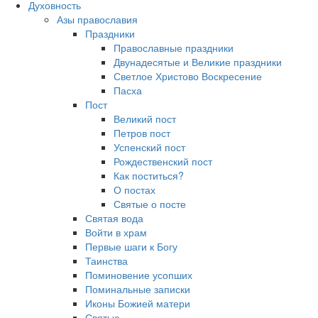
Духовность
Азы православия
Праздники
Православные праздники
Двунадесятые и Великие праздники
Светлое Христово Воскресение
Пасха
Пост
Великий пост
Петров пост
Успенский пост
Рождественский пост
Как поститься?
О постах
Святые о посте
Святая вода
Войти в храм
Первые шаги к Богу
Таинства
Поминовение усопших
Поминальные записки
Иконы Божией матери
Святые