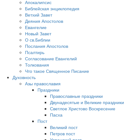
Апокалипсис
Библейская энциклопедия
Ветхий Завет
Деяния Апостолов
Евангелие
Новый Завет
О св.Библии
Послания Апостолов
Псалтирь
Согласование Евангелий
Толкования
Что такое Священное Писание
Духовность
Азы православия
Праздники
Православные праздники
Двунадесятые и Великие праздники
Светлое Христово Воскресение
Пасха
Пост
Великий пост
Петров пост
Успенский пост