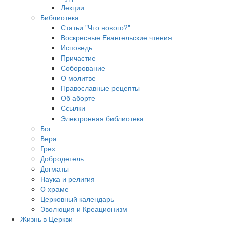
Лекции
Библиотека
Статьи "Что нового?"
Воскресные Евангельские чтения
Исповедь
Причастие
Соборование
О молитве
Православные рецепты
Об аборте
Ссылки
Электронная библиотека
Бог
Вера
Грех
Добродетель
Догматы
Наука и религия
О храме
Церковный календарь
Эволюция и Креационизм
Жизнь в Церкви