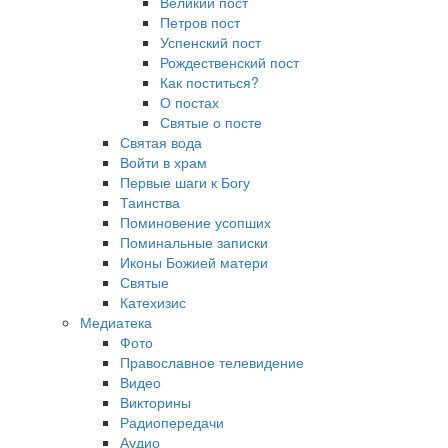
Великий пост
Петров пост
Успенский пост
Рождественский пост
Как поститься?
О постах
Святые о посте
Святая вода
Войти в храм
Первые шаги к Богу
Таинства
Поминовение усопших
Поминальные записки
Иконы Божией матери
Святые
Катехизис
Медиатека
Фото
Православное телевидение
Видео
Викторины
Радиопередачи
Аудио