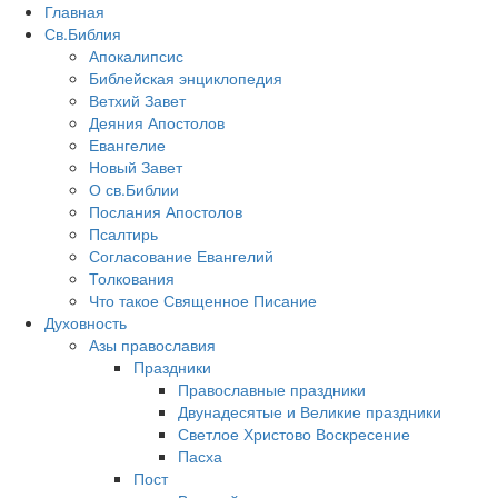
Главная
Св.Библия
Апокалипсис
Библейская энциклопедия
Ветхий Завет
Деяния Апостолов
Евангелие
Новый Завет
О св.Библии
Послания Апостолов
Псалтирь
Согласование Евангелий
Толкования
Что такое Священное Писание
Духовность
Азы православия
Праздники
Православные праздники
Двунадесятые и Великие праздники
Светлое Христово Воскресение
Пасха
Пост