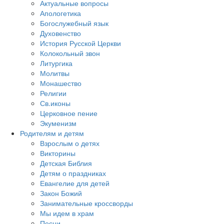
Актуальные вопросы
Апологетика
Богослужебный язык
Духовенство
История Русской Церкви
Колокольный звон
Литургика
Молитвы
Монашество
Религии
Св.иконы
Церковное пение
Экуменизм
Родителям и детям
Взрослым о детях
Викторины
Детская Библия
Детям о праздниках
Евангелие для детей
Закон Божий
Занимательные кроссворды
Мы идем в храм
Песни