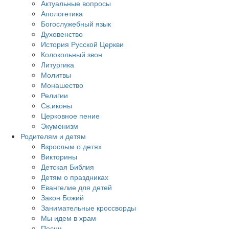
Актуальные вопросы
Апологетика
Богослужебный язык
Духовенство
История Русской Церкви
Колокольный звон
Литургика
Молитвы
Монашество
Религии
Св.иконы
Церковное пение
Экуменизм
Родителям и детям
Взрослым о детях
Викторины
Детская Библия
Детям о праздниках
Евангелие для детей
Закон Божий
Занимательные кроссворды
Мы идем в храм
Песни