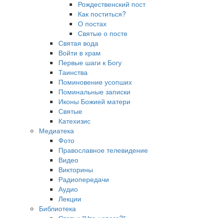
Рождественский пост
Как поститься?
О постах
Святые о посте
Святая вода
Войти в храм
Первые шаги к Богу
Таинства
Поминовение усопших
Поминальные записки
Иконы Божией матери
Святые
Катехизис
Медиатека
Фото
Православное телевидение
Видео
Викторины
Радиопередачи
Аудио
Лекции
Библиотека
Статьи "Что нового?"