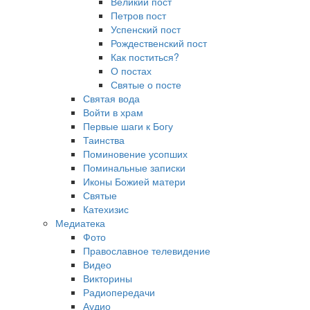
Великий пост
Петров пост
Успенский пост
Рождественский пост
Как поститься?
О постах
Святые о посте
Святая вода
Войти в храм
Первые шаги к Богу
Таинства
Поминовение усопших
Поминальные записки
Иконы Божией матери
Святые
Катехизис
Медиатека
Фото
Православное телевидение
Видео
Викторины
Радиопередачи
Аудио