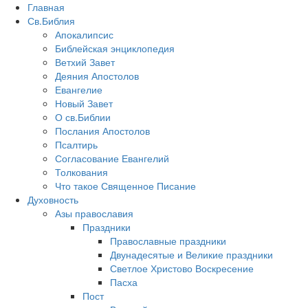
Главная
Св.Библия
Апокалипсис
Библейская энциклопедия
Ветхий Завет
Деяния Апостолов
Евангелие
Новый Завет
О св.Библии
Послания Апостолов
Псалтирь
Согласование Евангелий
Толкования
Что такое Священное Писание
Духовность
Азы православия
Праздники
Православные праздники
Двунадесятые и Великие праздники
Светлое Христово Воскресение
Пасха
Пост