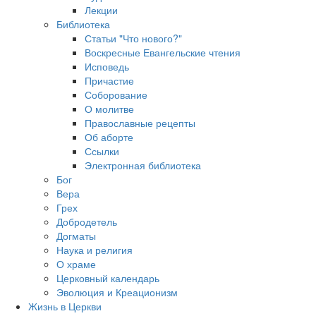
Лекции
Библиотека
Статьи "Что нового?"
Воскресные Евангельские чтения
Исповедь
Причастие
Соборование
О молитве
Православные рецепты
Об аборте
Ссылки
Электронная библиотека
Бог
Вера
Грех
Добродетель
Догматы
Наука и религия
О храме
Церковный календарь
Эволюция и Креационизм
Жизнь в Церкви