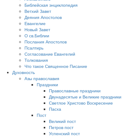
Библейская энциклопедия
Ветхий Завет
Деяния Апостолов
Евангелие
Новый Завет
О св.Библии
Послания Апостолов
Псалтирь
Согласование Евангелий
Толкования
Что такое Священное Писание
Духовность
Азы православия
Праздники
Православные праздники
Двунадесятые и Великие праздники
Светлое Христово Воскресение
Пасха
Пост
Великий пост
Петров пост
Успенский пост