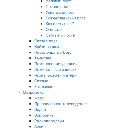
Великий пост
Петров пост
Успенский пост
Рождественский пост
Как поститься?
О постах
Святые о посте
Святая вода
Войти в храм
Первые шаги к Богу
Таинства
Поминовение усопших
Поминальные записки
Иконы Божией матери
Святые
Катехизис
Медиатека
Фото
Православное телевидение
Видео
Викторины
Радиопередачи
Аудио