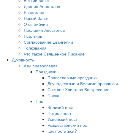
Ветхий Завет
Деяния Апостолов
Евангелие
Новый Завет
О св.Библии
Послания Апостолов
Псалтирь
Согласование Евангелий
Толкования
Что такое Священное Писание
Духовность
Азы православия
Праздники
Православные праздники
Двунадесятые и Великие праздники
Светлое Христово Воскресение
Пасха
Пост
Великий пост
Петров пост
Успенский пост
Рождественский пост
Как поститься?