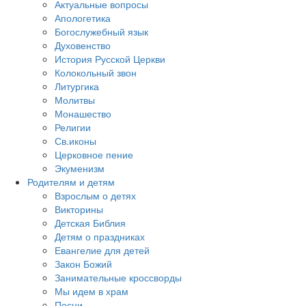
Актуальные вопросы
Апологетика
Богослужебный язык
Духовенство
История Русской Церкви
Колокольный звон
Литургика
Молитвы
Монашество
Религии
Св.иконы
Церковное пение
Экуменизм
Родителям и детям
Взрослым о детях
Викторины
Детская Библия
Детям о праздниках
Евангелие для детей
Закон Божий
Занимательные кроссворды
Мы идем в храм
Песни