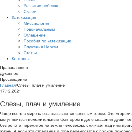
Развитие ребенка
Сказки
Катехизация
Миссиология
Новоначальным
Оглашение
Пособия по катехизации
Служения Церкви
Статьи
Контакты
Православное
Духовное
Просвещение
Главная
/
Слёзы, плач и умиление
17.12.2021
Слёзы, плач и умиление
Чаще всего в мире слезы вызываются сильным горем. Это «горькие
могут явиться положительным фактором в деле спасения души чело
без ропота пережитое на земле человеком, смягчает над ним приг
жизни. А если эти страдания и горе переносятся с полной покорно