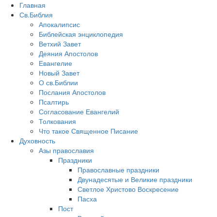
Главная
Св.Библия
Апокалипсис
Библейская энциклопедия
Ветхий Завет
Деяния Апостолов
Евангелие
Новый Завет
О св.Библии
Послания Апостолов
Псалтирь
Согласование Евангелий
Толкования
Что такое Священное Писание
Духовность
Азы православия
Праздники
Православные праздники
Двунадесятые и Великие праздники
Светлое Христово Воскресение
Пасха
Пост