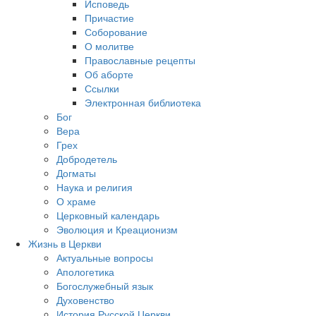
Исповедь
Причастие
Соборование
О молитве
Православные рецепты
Об аборте
Ссылки
Электронная библиотека
Бог
Вера
Грех
Добродетель
Догматы
Наука и религия
О храме
Церковный календарь
Эволюция и Креационизм
Жизнь в Церкви
Актуальные вопросы
Апологетика
Богослужебный язык
Духовенство
История Русской Церкви