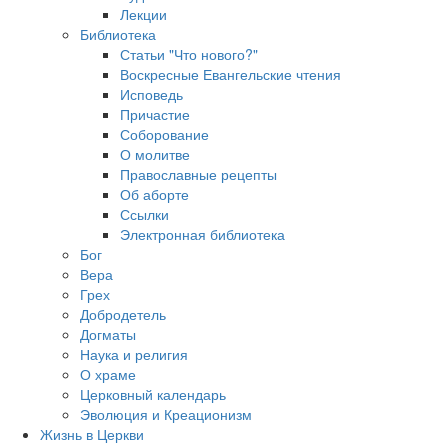
Лекции
Библиотека
Статьи "Что нового?"
Воскресные Евангельские чтения
Исповедь
Причастие
Соборование
О молитве
Православные рецепты
Об аборте
Ссылки
Электронная библиотека
Бог
Вера
Грех
Добродетель
Догматы
Наука и религия
О храме
Церковный календарь
Эволюция и Креационизм
Жизнь в Церкви