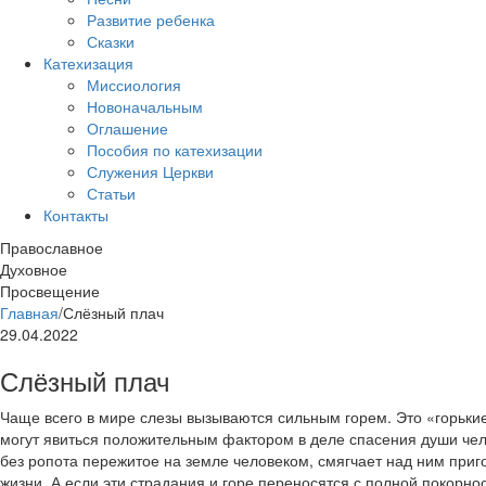
Развитие ребенка
Сказки
Катехизация
Миссиология
Новоначальным
Оглашение
Пособия по катехизации
Служения Церкви
Статьи
Контакты
Православное
Духовное
Просвещение
Главная
/
Слёзный плач
29.04.2022
Слёзный плач
Чаще всего в мире слезы вызываются сильным горем. Это «горькие
могут явиться положительным фактором в деле спасения души чело
без ропота пережитое на земле человеком, смягчает над ним приг
жизни. А если эти страдания и горе переносятся с полной покорно