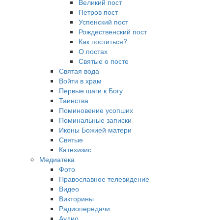
Великий пост
Петров пост
Успенский пост
Рождественский пост
Как поститься?
О постах
Святые о посте
Святая вода
Войти в храм
Первые шаги к Богу
Таинства
Поминовение усопших
Поминальные записки
Иконы Божией матери
Святые
Катехизис
Медиатека
Фото
Православное телевидение
Видео
Викторины
Радиопередачи
Аудио