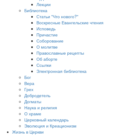
Лекции
Библиотека
Статьи "Что нового?"
Воскресные Евангельские чтения
Исповедь
Причастие
Соборование
О молитве
Православные рецепты
Об аборте
Ссылки
Электронная библиотека
Бог
Вера
Грех
Добродетель
Догматы
Наука и религия
О храме
Церковный календарь
Эволюция и Креационизм
Жизнь в Церкви