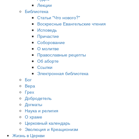
Лекции
Библиотека
Статьи "Что нового?"
Воскресные Евангельские чтения
Исповедь
Причастие
Соборование
О молитве
Православные рецепты
Об аборте
Ссылки
Электронная библиотека
Бог
Вера
Грех
Добродетель
Догматы
Наука и религия
О храме
Церковный календарь
Эволюция и Креационизм
Жизнь в Церкви