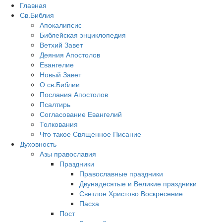
Главная
Св.Библия
Апокалипсис
Библейская энциклопедия
Ветхий Завет
Деяния Апостолов
Евангелие
Новый Завет
О св.Библии
Послания Апостолов
Псалтирь
Согласование Евангелий
Толкования
Что такое Священное Писание
Духовность
Азы православия
Праздники
Православные праздники
Двунадесятые и Великие праздники
Светлое Христово Воскресение
Пасха
Пост