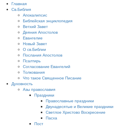
Главная
Св.Библия
Апокалипсис
Библейская энциклопедия
Ветхий Завет
Деяния Апостолов
Евангелие
Новый Завет
О св.Библии
Послания Апостолов
Псалтирь
Согласование Евангелий
Толкования
Что такое Священное Писание
Духовность
Азы православия
Праздники
Православные праздники
Двунадесятые и Великие праздники
Светлое Христово Воскресение
Пасха
Пост