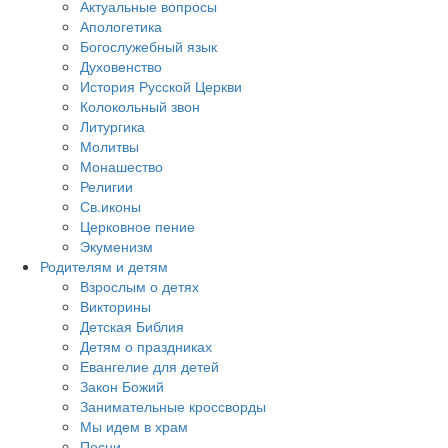
Актуальные вопросы
Апологетика
Богослужебный язык
Духовенство
История Русской Церкви
Колокольный звон
Литургика
Молитвы
Монашество
Религии
Св.иконы
Церковное пение
Экуменизм
Родителям и детям
Взрослым о детях
Викторины
Детская Библия
Детям о праздниках
Евангелие для детей
Закон Божий
Занимательные кроссворды
Мы идем в храм
Песни