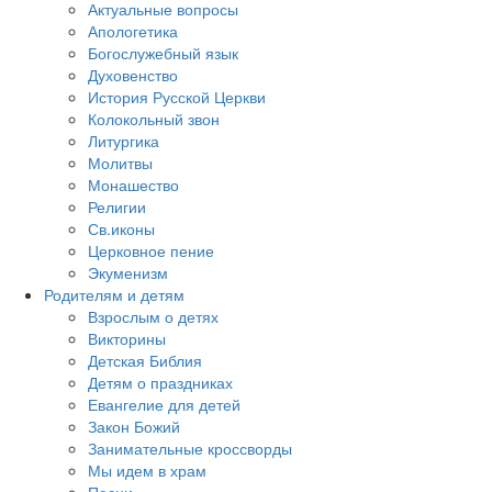
Актуальные вопросы
Апологетика
Богослужебный язык
Духовенство
История Русской Церкви
Колокольный звон
Литургика
Молитвы
Монашество
Религии
Св.иконы
Церковное пение
Экуменизм
Родителям и детям
Взрослым о детях
Викторины
Детская Библия
Детям о праздниках
Евангелие для детей
Закон Божий
Занимательные кроссворды
Мы идем в храм