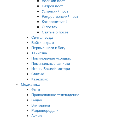
Великий пост
Петров пост
Успенский пост
Рождественский пост
Как поститься?
О постах
Святые о посте
Святая вода
Войти в храм
Первые шаги к Богу
Таинства
Поминовение усопших
Поминальные записки
Иконы Божией матери
Святые
Катехизис
Медиатека
Фото
Православное телевидение
Видео
Викторины
Радиопередачи
Аудио