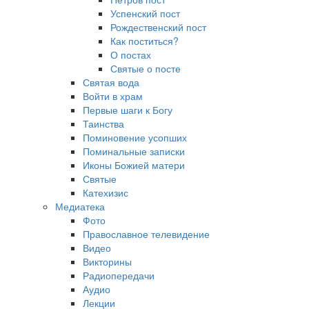
Успенский пост
Рождественский пост
Как поститься?
О постах
Святые о посте
Святая вода
Войти в храм
Первые шаги к Богу
Таинства
Поминовение усопших
Поминальные записки
Иконы Божией матери
Святые
Катехизис
Медиатека
Фото
Православное телевидение
Видео
Викторины
Радиопередачи
Аудио
Лекции