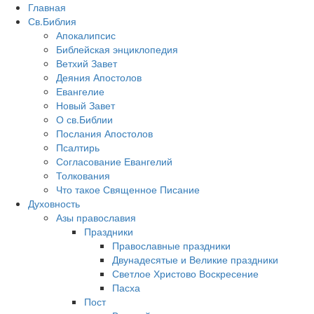
Главная
Св.Библия
Апокалипсис
Библейская энциклопедия
Ветхий Завет
Деяния Апостолов
Евангелие
Новый Завет
О св.Библии
Послания Апостолов
Псалтирь
Согласование Евангелий
Толкования
Что такое Священное Писание
Духовность
Азы православия
Праздники
Православные праздники
Двунадесятые и Великие праздники
Светлое Христово Воскресение
Пасха
Пост