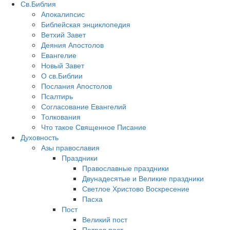
Св.Библия
Апокалипсис
Библейская энциклопедия
Ветхий Завет
Деяния Апостолов
Евангелие
Новый Завет
О св.Библии
Послания Апостолов
Псалтирь
Согласование Евангелий
Толкования
Что такое Священное Писание
Духовность
Азы православия
Праздники
Православные праздники
Двунадесятые и Великие праздники
Светлое Христово Воскресение
Пасха
Пост
Великий пост
Петров пост