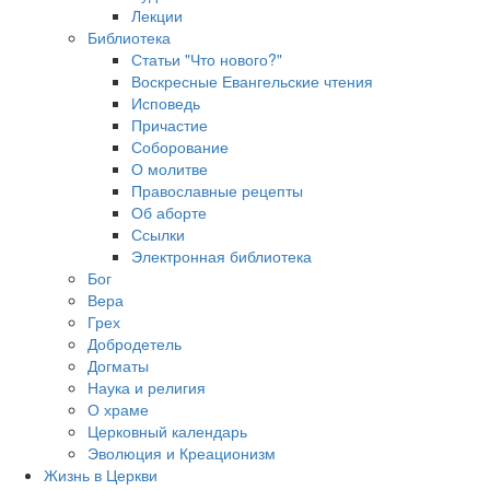
Лекции
Библиотека
Статьи "Что нового?"
Воскресные Евангельские чтения
Исповедь
Причастие
Соборование
О молитве
Православные рецепты
Об аборте
Ссылки
Электронная библиотека
Бог
Вера
Грех
Добродетель
Догматы
Наука и религия
О храме
Церковный календарь
Эволюция и Креационизм
Жизнь в Церкви