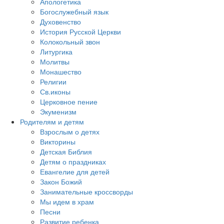
Апологетика
Богослужебный язык
Духовенство
История Русской Церкви
Колокольный звон
Литургика
Молитвы
Монашество
Религии
Св.иконы
Церковное пение
Экуменизм
Родителям и детям
Взрослым о детях
Викторины
Детская Библия
Детям о праздниках
Евангелие для детей
Закон Божий
Занимательные кроссворды
Мы идем в храм
Песни
Развитие ребенка