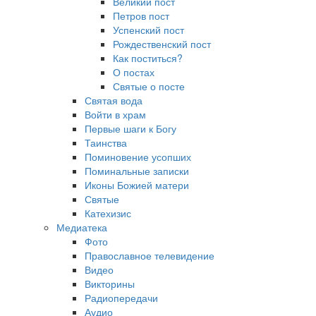
Великий пост
Петров пост
Успенский пост
Рождественский пост
Как поститься?
О постах
Святые о посте
Святая вода
Войти в храм
Первые шаги к Богу
Таинства
Поминовение усопших
Поминальные записки
Иконы Божией матери
Святые
Катехизис
Медиатека
Фото
Православное телевидение
Видео
Викторины
Радиопередачи
Аудио