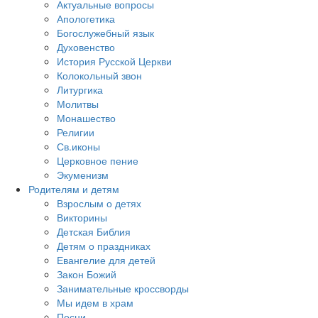
Актуальные вопросы
Апологетика
Богослужебный язык
Духовенство
История Русской Церкви
Колокольный звон
Литургика
Молитвы
Монашество
Религии
Св.иконы
Церковное пение
Экуменизм
Родителям и детям
Взрослым о детях
Викторины
Детская Библия
Детям о праздниках
Евангелие для детей
Закон Божий
Занимательные кроссворды
Мы идем в храм
Песни