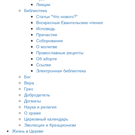
Лекции
Библиотека
Статьи "Что нового?"
Воскресные Евангельские чтения
Исповедь
Причастие
Соборование
О молитве
Православные рецепты
Об аборте
Ссылки
Электронная библиотека
Бог
Вера
Грех
Добродетель
Догматы
Наука и религия
О храме
Церковный календарь
Эволюция и Креационизм
Жизнь в Церкви