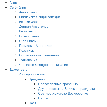
Главная
Св.Библия
Апокалипсис
Библейская энциклопедия
Ветхий Завет
Деяния Апостолов
Евангелие
Новый Завет
О св.Библии
Послания Апостолов
Псалтирь
Согласование Евангелий
Толкования
Что такое Священное Писание
Духовность
Азы православия
Праздники
Православные праздники
Двунадесятые и Великие праздники
Светлое Христово Воскресение
Пасха
Пост