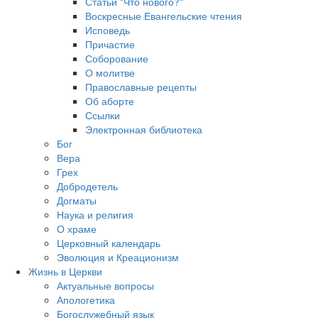
Статьи "Что нового?"
Воскресные Евангельские чтения
Исповедь
Причастие
Соборование
О молитве
Православные рецепты
Об аборте
Ссылки
Электронная библиотека
Бог
Вера
Грех
Добродетель
Догматы
Наука и религия
О храме
Церковный календарь
Эволюция и Креационизм
Жизнь в Церкви
Актуальные вопросы
Апологетика
Богослужебный язык