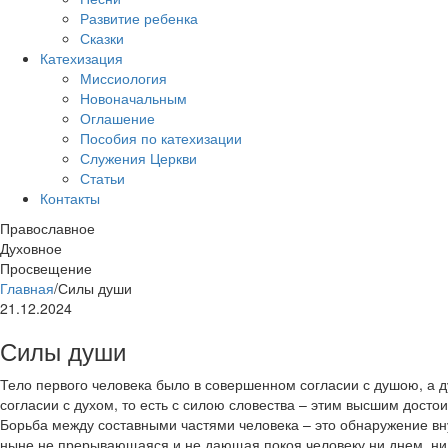
Развитие ребенка
Сказки
Катехизация
Миссиология
Новоначальным
Оглашение
Пособия по катехизации
Служения Церкви
Статьи
Контакты
Православное
Духовное
Просвещение
Главная
/
Силы души
21.12.2024
Силы души
Тело первого человека было в совершенном согласии с душою, а 
согласии с духом, то есть с силою словества – этим высшим досто
Борьба между составными частями человека – это обнаружение вн
ныне не прерывающаяся и не дающая покоя человеку ни днем, ни 