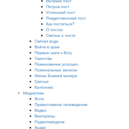
Великий пост
Петров пост
Успенский пост
Рождественский пост
Как поститься?
О постах
Святые о посте
Святая вода
Войти в храм
Первые шаги к Богу
Таинства
Поминовение усопших
Поминальные записки
Иконы Божией матери
Святые
Катехизис
Медиатека
Фото
Православное телевидение
Видео
Викторины
Радиопередачи
Аудио