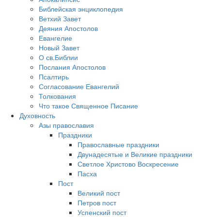
Библейская энциклопедия
Ветхий Завет
Деяния Апостолов
Евангелие
Новый Завет
О св.Библии
Послания Апостолов
Псалтирь
Согласование Евангелий
Толкования
Что такое Священное Писание
Духовность
Азы православия
Праздники
Православные праздники
Двунадесятые и Великие праздники
Светлое Христово Воскресение
Пасха
Пост
Великий пост
Петров пост
Успенский пост