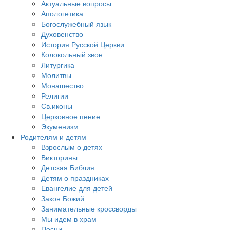
Актуальные вопросы
Апологетика
Богослужебный язык
Духовенство
История Русской Церкви
Колокольный звон
Литургика
Молитвы
Монашество
Религии
Св.иконы
Церковное пение
Экуменизм
Родителям и детям
Взрослым о детях
Викторины
Детская Библия
Детям о праздниках
Евангелие для детей
Закон Божий
Занимательные кроссворды
Мы идем в храм
Песни