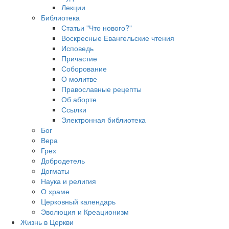
Лекции
Библиотека
Статьи "Что нового?"
Воскресные Евангельские чтения
Исповедь
Причастие
Соборование
О молитве
Православные рецепты
Об аборте
Ссылки
Электронная библиотека
Бог
Вера
Грех
Добродетель
Догматы
Наука и религия
О храме
Церковный календарь
Эволюция и Креационизм
Жизнь в Церкви