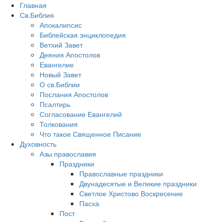
Главная
Св.Библия
Апокалипсис
Библейская энциклопедия
Ветхий Завет
Деяния Апостолов
Евангелие
Новый Завет
О св.Библии
Послания Апостолов
Псалтирь
Согласование Евангелий
Толкования
Что такое Священное Писание
Духовность
Азы православия
Праздники
Православные праздники
Двунадесятые и Великие праздники
Светлое Христово Воскресение
Пасха
Пост