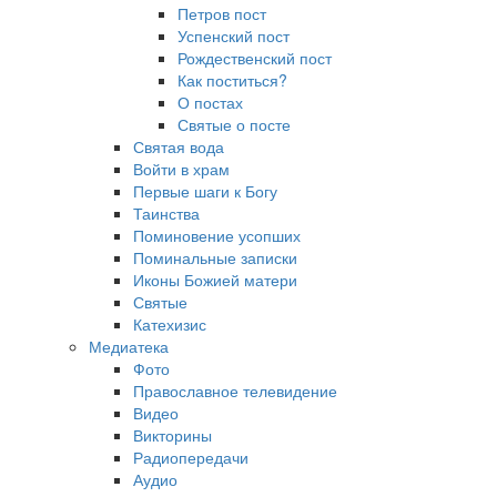
Петров пост
Успенский пост
Рождественский пост
Как поститься?
О постах
Святые о посте
Святая вода
Войти в храм
Первые шаги к Богу
Таинства
Поминовение усопших
Поминальные записки
Иконы Божией матери
Святые
Катехизис
Медиатека
Фото
Православное телевидение
Видео
Викторины
Радиопередачи
Аудио