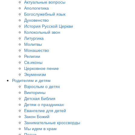
Актуальные вопросы
Апологетика
Богослужебный язык
Духовенство
История Русской Церкви
Колокольный звон
Литургика
Молитвы
Монашество
Религии
Св.иконы
Церковное пение
Экуменизм
Родителям и детям
Взрослым о детях
Викторины
Детская Библия
Детям о праздниках
Евангелие для детей
Закон Божий
Занимательные кроссворды
Мы идем в храм
Песни