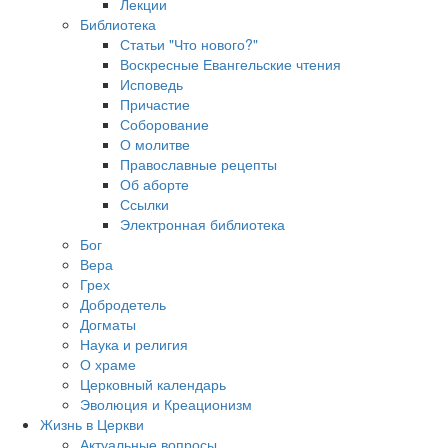
Лекции
Библиотека
Статьи "Что нового?"
Воскресные Евангельские чтения
Исповедь
Причастие
Соборование
О молитве
Православные рецепты
Об аборте
Ссылки
Электронная библиотека
Бог
Вера
Грех
Добродетель
Догматы
Наука и религия
О храме
Церковный календарь
Эволюция и Креационизм
Жизнь в Церкви
Актуальные вопросы