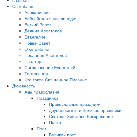
Главная
Св.Библия
Апокалипсис
Библейская энциклопедия
Ветхий Завет
Деяния Апостолов
Евангелие
Новый Завет
О св.Библии
Послания Апостолов
Псалтирь
Согласование Евангелий
Толкования
Что такое Священное Писание
Духовность
Азы православия
Праздники
Православные праздники
Двунадесятые и Великие праздники
Светлое Христово Воскресение
Пасха
Пост
Великий пост