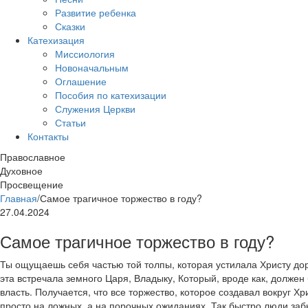
Развитие ребенка
Сказки
Катехизация
Миссиология
Новоначальным
Оглашение
Пособия по катехизации
Служения Церкви
Статьи
Контакты
Православное
Духовное
Просвещение
Главная
/
Самое трагичное торжество в году?
27.04.2024
Самое трагичное торжество в году?
Ты ощущаешь себя частью той толпы, которая устилала Христу дор
эта встречала земного Царя, Владыку, Который, вроде как, долже
власть. Получается, что все торжество, которое создавал вокруг Х
просто на ложных, а на порочных ожиданиях. Так быстро люди забы