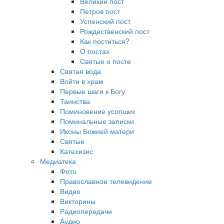
Великий пост
Петров пост
Успенский пост
Рождественский пост
Как поститься?
О постах
Святые о посте
Святая вода
Войти в храм
Первые шаги к Богу
Таинства
Поминовение усопших
Поминальные записки
Иконы Божией матери
Святые
Катехизис
Медиатека
Фото
Православное телевидение
Видео
Викторины
Радиопередачи
Аудио