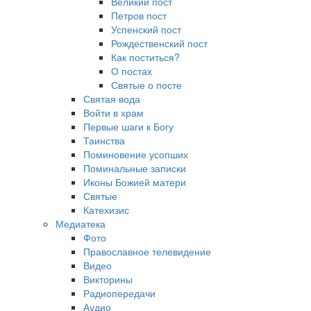
Великий пост
Петров пост
Успенский пост
Рождественский пост
Как поститься?
О постах
Святые о посте
Святая вода
Войти в храм
Первые шаги к Богу
Таинства
Поминовение усопших
Поминальные записки
Иконы Божией матери
Святые
Катехизис
Медиатека
Фото
Православное телевидение
Видео
Викторины
Радиопередачи
Аудио