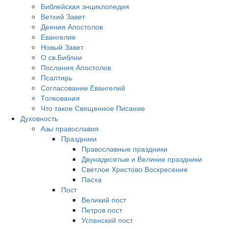
Библейская энциклопедия
Ветхий Завет
Деяния Апостолов
Евангелие
Новый Завет
О св.Библии
Послания Апостолов
Псалтирь
Согласование Евангелий
Толкования
Что такое Священное Писание
Духовность
Азы православия
Праздники
Православные праздники
Двунадесятые и Великие праздники
Светлое Христово Воскресение
Пасха
Пост
Великий пост
Петров пост
Успенский пост