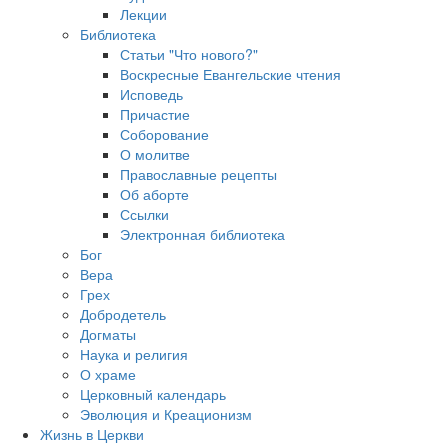
Лекции
Библиотека
Статьи "Что нового?"
Воскресные Евангельские чтения
Исповедь
Причастие
Соборование
О молитве
Православные рецепты
Об аборте
Ссылки
Электронная библиотека
Бог
Вера
Грех
Добродетель
Догматы
Наука и религия
О храме
Церковный календарь
Эволюция и Креационизм
Жизнь в Церкви