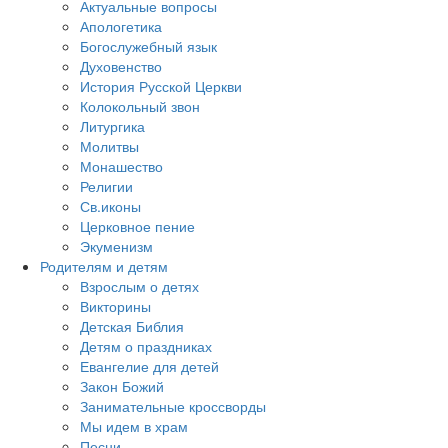
Актуальные вопросы
Апологетика
Богослужебный язык
Духовенство
История Русской Церкви
Колокольный звон
Литургика
Молитвы
Монашество
Религии
Св.иконы
Церковное пение
Экуменизм
Родителям и детям
Взрослым о детях
Викторины
Детская Библия
Детям о праздниках
Евангелие для детей
Закон Божий
Занимательные кроссворды
Мы идем в храм
Песни