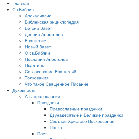
Главная
Св.Библия
Апокалипсис
Библейская энциклопедия
Ветхий Завет
Деяния Апостолов
Евангелие
Новый Завет
О св.Библии
Послания Апостолов
Псалтирь
Согласование Евангелий
Толкования
Что такое Священное Писание
Духовность
Азы православия
Праздники
Православные праздники
Двунадесятые и Великие праздники
Светлое Христово Воскресение
Пасха
Пост