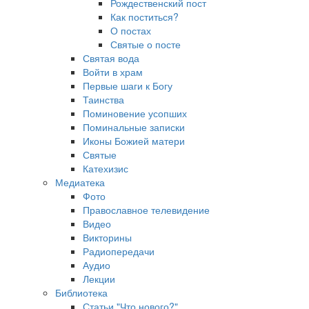
Рождественский пост
Как поститься?
О постах
Святые о посте
Святая вода
Войти в храм
Первые шаги к Богу
Таинства
Поминовение усопших
Поминальные записки
Иконы Божией матери
Святые
Катехизис
Медиатека
Фото
Православное телевидение
Видео
Викторины
Радиопередачи
Аудио
Лекции
Библиотека
Статьи "Что нового?"