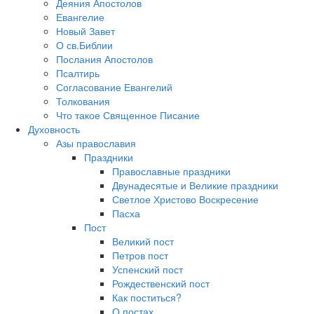
Деяния Апостолов
Евангелие
Новый Завет
О св.Библии
Послания Апостолов
Псалтирь
Согласование Евангелий
Толкования
Что такое Священное Писание
Духовность
Азы православия
Праздники
Православные праздники
Двунадесятые и Великие праздники
Светлое Христово Воскресение
Пасха
Пост
Великий пост
Петров пост
Успенский пост
Рождественский пост
Как поститься?
О постах