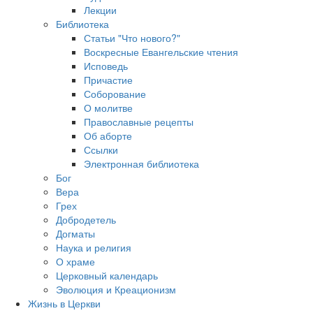
Лекции
Библиотека
Статьи "Что нового?"
Воскресные Евангельские чтения
Исповедь
Причастие
Соборование
О молитве
Православные рецепты
Об аборте
Ссылки
Электронная библиотека
Бог
Вера
Грех
Добродетель
Догматы
Наука и религия
О храме
Церковный календарь
Эволюция и Креационизм
Жизнь в Церкви