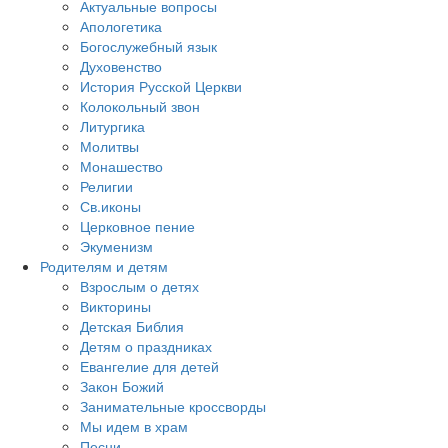
Актуальные вопросы
Апологетика
Богослужебный язык
Духовенство
История Русской Церкви
Колокольный звон
Литургика
Молитвы
Монашество
Религии
Св.иконы
Церковное пение
Экуменизм
Родителям и детям
Взрослым о детях
Викторины
Детская Библия
Детям о праздниках
Евангелие для детей
Закон Божий
Занимательные кроссворды
Мы идем в храм
Песни