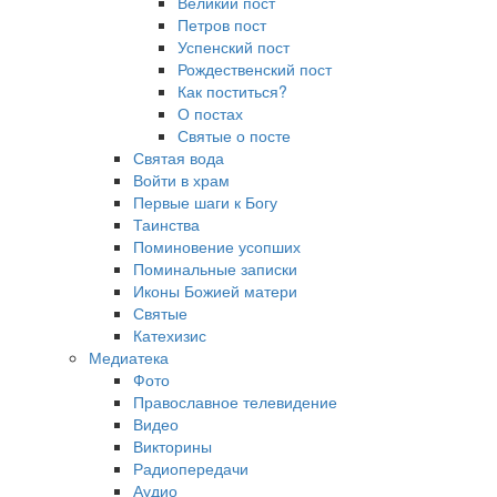
Великий пост
Петров пост
Успенский пост
Рождественский пост
Как поститься?
О постах
Святые о посте
Святая вода
Войти в храм
Первые шаги к Богу
Таинства
Поминовение усопших
Поминальные записки
Иконы Божией матери
Святые
Катехизис
Медиатека
Фото
Православное телевидение
Видео
Викторины
Радиопередачи
Аудио