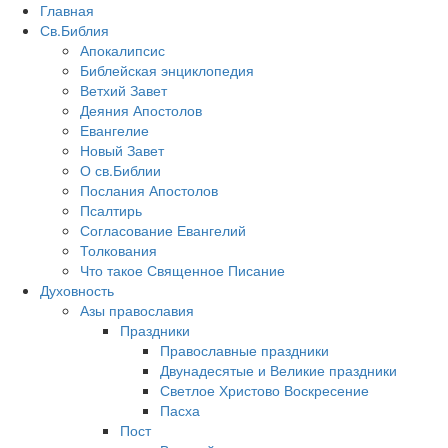
Главная
Св.Библия
Апокалипсис
Библейская энциклопедия
Ветхий Завет
Деяния Апостолов
Евангелие
Новый Завет
О св.Библии
Послания Апостолов
Псалтирь
Согласование Евангелий
Толкования
Что такое Священное Писание
Духовность
Азы православия
Праздники
Православные праздники
Двунадесятые и Великие праздники
Светлое Христово Воскресение
Пасха
Пост