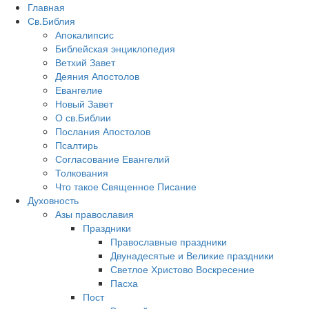
Главная
Св.Библия
Апокалипсис
Библейская энциклопедия
Ветхий Завет
Деяния Апостолов
Евангелие
Новый Завет
О св.Библии
Послания Апостолов
Псалтирь
Согласование Евангелий
Толкования
Что такое Священное Писание
Духовность
Азы православия
Праздники
Православные праздники
Двунадесятые и Великие праздники
Светлое Христово Воскресение
Пасха
Пост