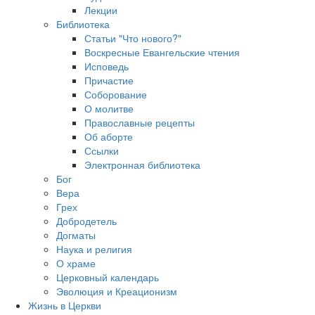
Лекции
Библиотека
Статьи "Что нового?"
Воскресные Евангельские чтения
Исповедь
Причастие
Соборование
О молитве
Православные рецепты
Об аборте
Ссылки
Электронная библиотека
Бог
Вера
Грех
Добродетель
Догматы
Наука и религия
О храме
Церковный календарь
Эволюция и Креационизм
Жизнь в Церкви