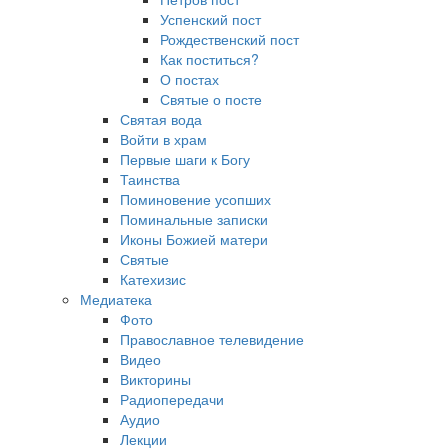
Успенский пост
Рождественский пост
Как поститься?
О постах
Святые о посте
Святая вода
Войти в храм
Первые шаги к Богу
Таинства
Поминовение усопших
Поминальные записки
Иконы Божией матери
Святые
Катехизис
Медиатека
Фото
Православное телевидение
Видео
Викторины
Радиопередачи
Аудио
Лекции