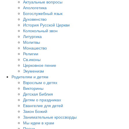
Актуальные вопросы
Апологетика
Богослужебный язык
Духовенство
История Русской Церкви
Колокольный звон
Литургика
Молитвы
Монашество
Религии
Св.иконы
Церковное пение
Экуменизм
Родителям и детям
Взрослым о детях
Викторины
Детская Библия
Детям о праздниках
Евангелие для детей
Закон Божий
Занимательные кроссворды
Мы идем в храм
Песни