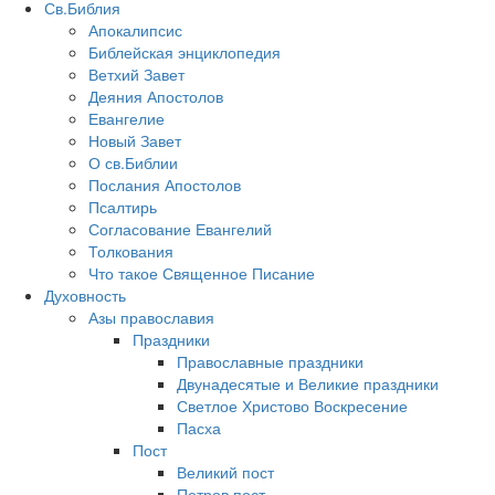
Св.Библия
Апокалипсис
Библейская энциклопедия
Ветхий Завет
Деяния Апостолов
Евангелие
Новый Завет
О св.Библии
Послания Апостолов
Псалтирь
Согласование Евангелий
Толкования
Что такое Священное Писание
Духовность
Азы православия
Праздники
Православные праздники
Двунадесятые и Великие праздники
Светлое Христово Воскресение
Пасха
Пост
Великий пост
Петров пост