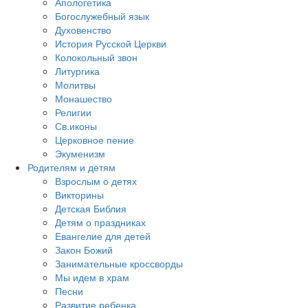
Апологетика
Богослужебный язык
Духовенство
История Русской Церкви
Колокольный звон
Литургика
Молитвы
Монашество
Религии
Св.иконы
Церковное пение
Экуменизм
Родителям и детям
Взрослым о детях
Викторины
Детская Библия
Детям о праздниках
Евангелие для детей
Закон Божий
Занимательные кроссворды
Мы идем в храм
Песни
Развитие ребенка