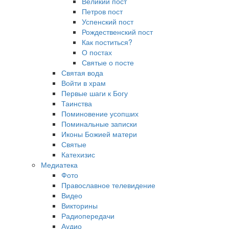
Великий пост
Петров пост
Успенский пост
Рождественский пост
Как поститься?
О постах
Святые о посте
Святая вода
Войти в храм
Первые шаги к Богу
Таинства
Поминовение усопших
Поминальные записки
Иконы Божией матери
Святые
Катехизис
Медиатека
Фото
Православное телевидение
Видео
Викторины
Радиопередачи
Аудио