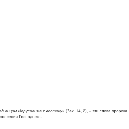
ед лицом Иерусалима к востоку»
(Зах. 14, 2), – эти слова проро
ознесения Господнего.