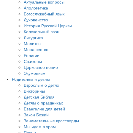
Актуальные вопросы
Апологетика
Богослужебный язык
Духовенство
История Русской Церкви
Колокольный звон
Литургика
Молитвы
Монашество
Религии
Св.иконы
Церковное пение
Экуменизм
Родителям и детям
Взрослым о детях
Викторины
Детская Библия
Детям о праздниках
Евангелие для детей
Закон Божий
Занимательные кроссворды
Мы идем в храм
Песни