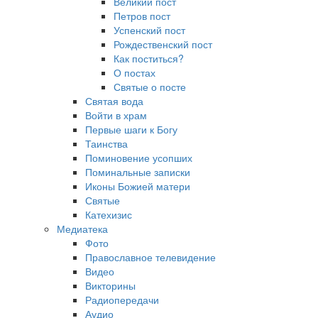
Великий пост
Петров пост
Успенский пост
Рождественский пост
Как поститься?
О постах
Святые о посте
Святая вода
Войти в храм
Первые шаги к Богу
Таинства
Поминовение усопших
Поминальные записки
Иконы Божией матери
Святые
Катехизис
Медиатека
Фото
Православное телевидение
Видео
Викторины
Радиопередачи
Аудио