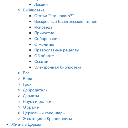
Лекции
Библиотека
Статьи "Что нового?"
Воскресные Евангельские чтения
Исповедь
Причастие
Соборование
О молитве
Православные рецепты
Об аборте
Ссылки
Электронная библиотека
Бог
Вера
Грех
Добродетель
Догматы
Наука и религия
О храме
Церковный календарь
Эволюция и Креационизм
Жизнь в Церкви