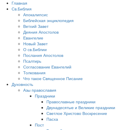
Главная
Св.Библия
Апокалипсис
Библейская энциклопедия
Ветхий Завет
Деяния Апостолов
Евангелие
Новый Завет
О св.Библии
Послания Апостолов
Псалтирь
Согласование Евангелий
Толкования
Что такое Священное Писание
Духовность
Азы православия
Праздники
Православные праздники
Двунадесятые и Великие праздники
Светлое Христово Воскресение
Пасха
Пост