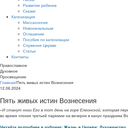
Развитие ребенка
Сказки
Катехизация
Миссиология
Новоначальным
Оглашение
Пособия по катехизации
Служения Церкви
Статьи
Контакты
Православное
Духовное
Просвещение
Главная
/
Пять живых истин Вознесения
12.06.2024
Пять живых истин Вознесения
«И станут ноги Его в тот день на горе Елеонской, которая пер
во время чтения третьей паремии на вечерне в канун праздника В
Читайте подробнее в рубрике: Жизнь в Церкви: Духовенство