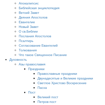
Апокалипсис
Библейская энциклопедия
Ветхий Завет
Деяния Апостолов
Евангелие
Новый Завет
О св.Библии
Послания Апостолов
Псалтирь
Согласование Евангелий
Толкования
Что такое Священное Писание
Духовность
Азы православия
Праздники
Православные праздники
Двунадесятые и Великие праздники
Светлое Христово Воскресение
Пасха
Пост
Великий пост
Петров пост