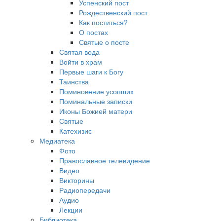
Успенский пост
Рождественский пост
Как поститься?
О постах
Святые о посте
Святая вода
Войти в храм
Первые шаги к Богу
Таинства
Поминовение усопших
Поминальные записки
Иконы Божией матери
Святые
Катехизис
Медиатека
Фото
Православное телевидение
Видео
Викторины
Радиопередачи
Аудио
Лекции
Библиотека