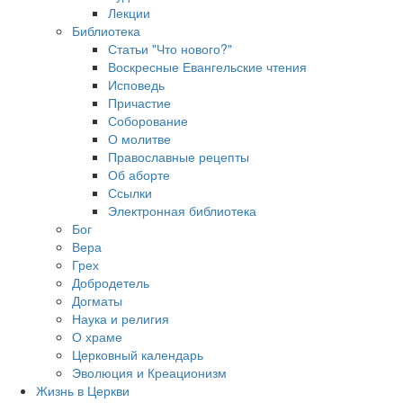
Лекции
Библиотека
Статьи "Что нового?"
Воскресные Евангельские чтения
Исповедь
Причастие
Соборование
О молитве
Православные рецепты
Об аборте
Ссылки
Электронная библиотека
Бог
Вера
Грех
Добродетель
Догматы
Наука и религия
О храме
Церковный календарь
Эволюция и Креационизм
Жизнь в Церкви