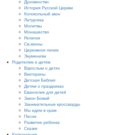
Духовенство
История Русской Церкви
Колокольный звон
Литургика
Молитвы
Монашество
Религии
Св.иконы
Церковное пение
Экуменизм
Родителям и детям
Взрослым о детях
Викторины
Детская Библия
Детям о праздниках
Евангелие для детей
Закон Божий
Занимательные кроссворды
Мы идем в храм
Песни
Развитие ребенка
Сказки
Катехизация