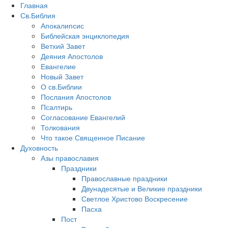
Главная
Св.Библия
Апокалипсис
Библейская энциклопедия
Ветхий Завет
Деяния Апостолов
Евангелие
Новый Завет
О св.Библии
Послания Апостолов
Псалтирь
Согласование Евангелий
Толкования
Что такое Священное Писание
Духовность
Азы православия
Праздники
Православные праздники
Двунадесятые и Великие праздники
Светлое Христово Воскресение
Пасха
Пост