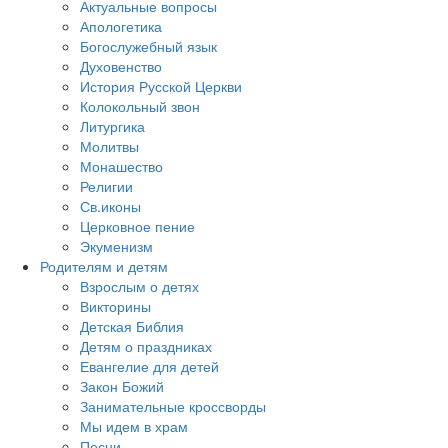
Актуальные вопросы
Апологетика
Богослужебный язык
Духовенство
История Русской Церкви
Колокольный звон
Литургика
Молитвы
Монашество
Религии
Св.иконы
Церковное пение
Экуменизм
Родителям и детям
Взрослым о детях
Викторины
Детская Библия
Детям о праздниках
Евангелие для детей
Закон Божий
Занимательные кроссворды
Мы идем в храм
Песни