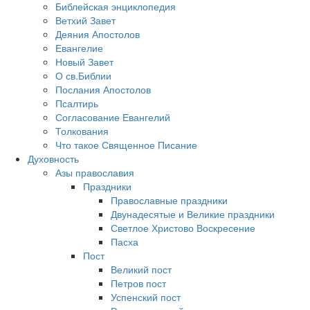
Библейская энциклопедия
Ветхий Завет
Деяния Апостолов
Евангелие
Новый Завет
О св.Библии
Послания Апостолов
Псалтирь
Согласование Евангелий
Толкования
Что такое Священное Писание
Духовность
Азы православия
Праздники
Православные праздники
Двунадесятые и Великие праздники
Светлое Христово Воскресение
Пасха
Пост
Великий пост
Петров пост
Успенский пост