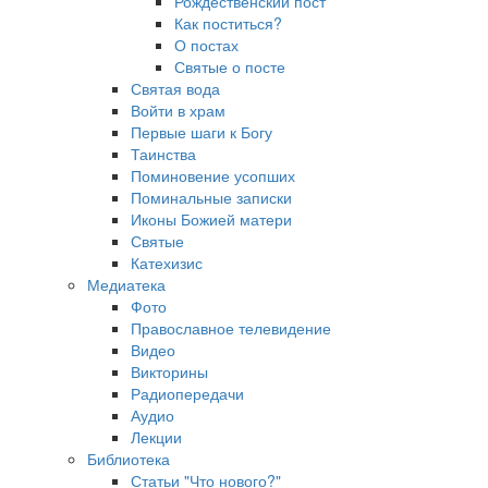
Рождественский пост
Как поститься?
О постах
Святые о посте
Святая вода
Войти в храм
Первые шаги к Богу
Таинства
Поминовение усопших
Поминальные записки
Иконы Божией матери
Святые
Катехизис
Медиатека
Фото
Православное телевидение
Видео
Викторины
Радиопередачи
Аудио
Лекции
Библиотека
Статьи "Что нового?"