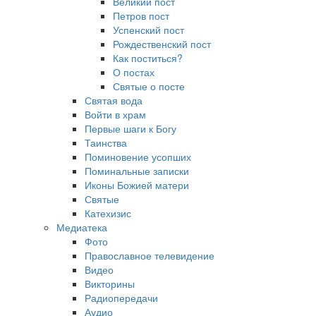
Великий пост
Петров пост
Успенский пост
Рождественский пост
Как поститься?
О постах
Святые о посте
Святая вода
Войти в храм
Первые шаги к Богу
Таинства
Поминовение усопших
Поминальные записки
Иконы Божией матери
Святые
Катехизис
Медиатека
Фото
Православное телевидение
Видео
Викторины
Радиопередачи
Аудио