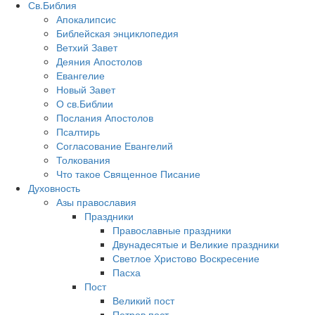
Св.Библия
Апокалипсис
Библейская энциклопедия
Ветхий Завет
Деяния Апостолов
Евангелие
Новый Завет
О св.Библии
Послания Апостолов
Псалтирь
Согласование Евангелий
Толкования
Что такое Священное Писание
Духовность
Азы православия
Праздники
Православные праздники
Двунадесятые и Великие праздники
Светлое Христово Воскресение
Пасха
Пост
Великий пост
Петров пост