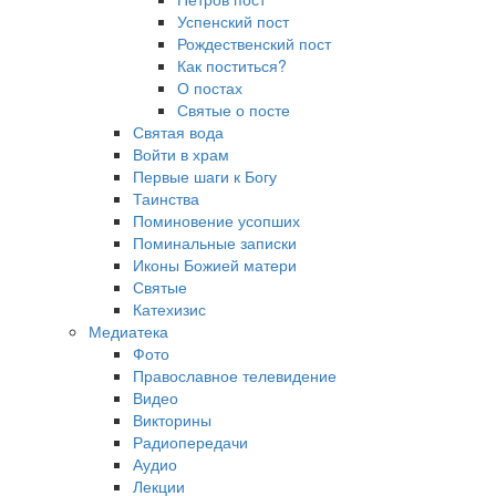
Успенский пост
Рождественский пост
Как поститься?
О постах
Святые о посте
Святая вода
Войти в храм
Первые шаги к Богу
Таинства
Поминовение усопших
Поминальные записки
Иконы Божией матери
Святые
Катехизис
Медиатека
Фото
Православное телевидение
Видео
Викторины
Радиопередачи
Аудио
Лекции