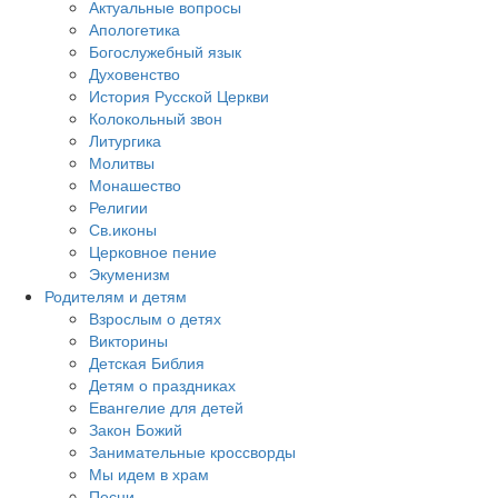
Актуальные вопросы
Апологетика
Богослужебный язык
Духовенство
История Русской Церкви
Колокольный звон
Литургика
Молитвы
Монашество
Религии
Св.иконы
Церковное пение
Экуменизм
Родителям и детям
Взрослым о детях
Викторины
Детская Библия
Детям о праздниках
Евангелие для детей
Закон Божий
Занимательные кроссворды
Мы идем в храм
Песни