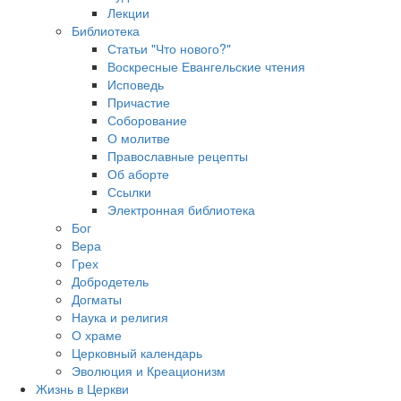
Лекции
Библиотека
Статьи "Что нового?"
Воскресные Евангельские чтения
Исповедь
Причастие
Соборование
О молитве
Православные рецепты
Об аборте
Ссылки
Электронная библиотека
Бог
Вера
Грех
Добродетель
Догматы
Наука и религия
О храме
Церковный календарь
Эволюция и Креационизм
Жизнь в Церкви