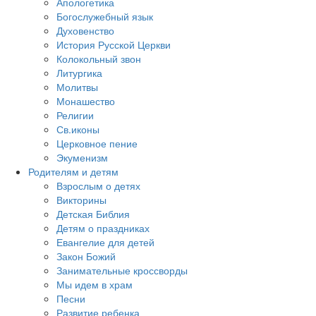
Апологетика
Богослужебный язык
Духовенство
История Русской Церкви
Колокольный звон
Литургика
Молитвы
Монашество
Религии
Св.иконы
Церковное пение
Экуменизм
Родителям и детям
Взрослым о детях
Викторины
Детская Библия
Детям о праздниках
Евангелие для детей
Закон Божий
Занимательные кроссворды
Мы идем в храм
Песни
Развитие ребенка