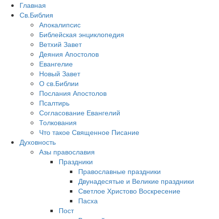
Главная
Св.Библия
Апокалипсис
Библейская энциклопедия
Ветхий Завет
Деяния Апостолов
Евангелие
Новый Завет
О св.Библии
Послания Апостолов
Псалтирь
Согласование Евангелий
Толкования
Что такое Священное Писание
Духовность
Азы православия
Праздники
Православные праздники
Двунадесятые и Великие праздники
Светлое Христово Воскресение
Пасха
Пост