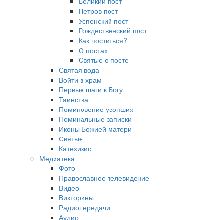
Великий пост
Петров пост
Успенский пост
Рождественский пост
Как поститься?
О постах
Святые о посте
Святая вода
Войти в храм
Первые шаги к Богу
Таинства
Поминовение усопших
Поминальные записки
Иконы Божией матери
Святые
Катехизис
Медиатека
Фото
Православное телевидение
Видео
Викторины
Радиопередачи
Аудио