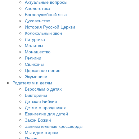
Актуальные вопросы
Апологетика
Богослужебный язык
Духовенство
История Русской Церкви
Колокольный звон
Литургика
Молитвы
Монашество
Религии
Св.иконы
Церковное пение
Экуменизм
Родителям и детям
Взрослым о детях
Викторины
Детская Библия
Детям о праздниках
Евангелие для детей
Закон Божий
Занимательные кроссворды
Мы идем в храм
Песни