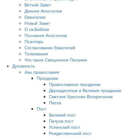
Ветхий Завет
Деяния Апостолов
Евангелие
Новый Завет
О св.Библии
Послания Апостолов
Псалтирь
Согласование Евангелий
Толкования
Что такое Священное Писание
Духовность
Азы православия
Праздники
Православные праздники
Двунадесятые и Великие праздники
Светлое Христово Воскресение
Пасха
Пост
Великий пост
Петров пост
Успенский пост
Рождественский пост