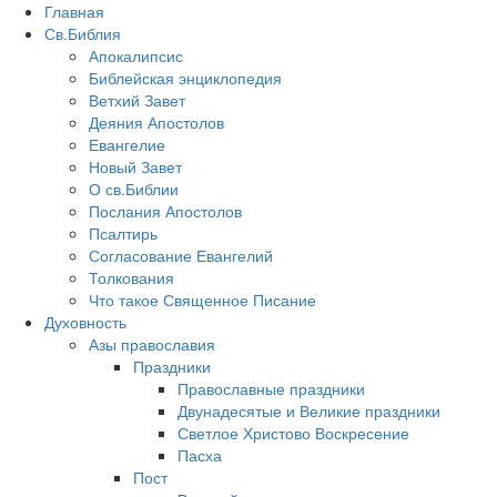
Главная
Св.Библия
Апокалипсис
Библейская энциклопедия
Ветхий Завет
Деяния Апостолов
Евангелие
Новый Завет
О св.Библии
Послания Апостолов
Псалтирь
Согласование Евангелий
Толкования
Что такое Священное Писание
Духовность
Азы православия
Праздники
Православные праздники
Двунадесятые и Великие праздники
Светлое Христово Воскресение
Пасха
Пост