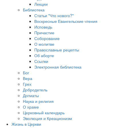
Лекции
Библиотека
Статьи "Что нового?"
Воскресные Евангельские чтения
Исповедь
Причастие
Соборование
О молитве
Православные рецепты
Об аборте
Ссылки
Электронная библиотека
Бог
Вера
Грех
Добродетель
Догматы
Наука и религия
О храме
Церковный календарь
Эволюция и Креационизм
Жизнь в Церкви