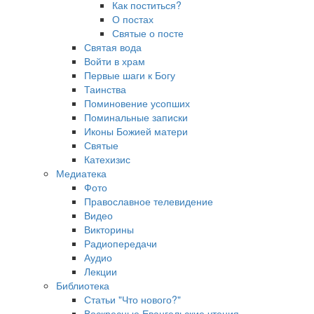
Как поститься?
О постах
Святые о посте
Святая вода
Войти в храм
Первые шаги к Богу
Таинства
Поминовение усопших
Поминальные записки
Иконы Божией матери
Святые
Катехизис
Медиатека
Фото
Православное телевидение
Видео
Викторины
Радиопередачи
Аудио
Лекции
Библиотека
Статьи "Что нового?"
Воскресные Евангельские чтения