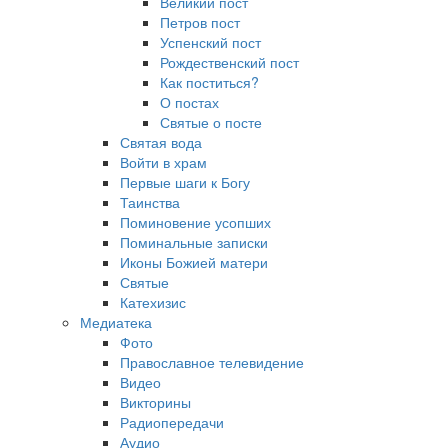
Великий пост
Петров пост
Успенский пост
Рождественский пост
Как поститься?
О постах
Святые о посте
Святая вода
Войти в храм
Первые шаги к Богу
Таинства
Поминовение усопших
Поминальные записки
Иконы Божией матери
Святые
Катехизис
Медиатека
Фото
Православное телевидение
Видео
Викторины
Радиопередачи
Аудио