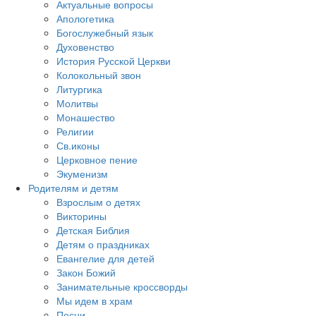
Актуальные вопросы
Апологетика
Богослужебный язык
Духовенство
История Русской Церкви
Колокольный звон
Литургика
Молитвы
Монашество
Религии
Св.иконы
Церковное пение
Экуменизм
Родителям и детям
Взрослым о детях
Викторины
Детская Библия
Детям о праздниках
Евангелие для детей
Закон Божий
Занимательные кроссворды
Мы идем в храм
Песни