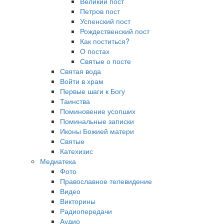
Великий пост
Петров пост
Успенский пост
Рождественский пост
Как поститься?
О постах
Святые о посте
Святая вода
Войти в храм
Первые шаги к Богу
Таинства
Поминовение усопших
Поминальные записки
Иконы Божией матери
Святые
Катехизис
Медиатека
Фото
Православное телевидение
Видео
Викторины
Радиопередачи
Аудио