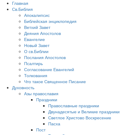
Главная
Св.Библия
Апокалипсис
Библейская энциклопедия
Ветхий Завет
Деяния Апостолов
Евангелие
Новый Завет
О св.Библии
Послания Апостолов
Псалтирь
Согласование Евангелий
Толкования
Что такое Священное Писание
Духовность
Азы православия
Праздники
Православные праздники
Двунадесятые и Великие праздники
Светлое Христово Воскресение
Пасха
Пост