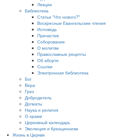
Лекции
Библиотека
Статьи "Что нового?"
Воскресные Евангельские чтения
Исповедь
Причастие
Соборование
О молитве
Православные рецепты
Об аборте
Ссылки
Электронная библиотека
Бог
Вера
Грех
Добродетель
Догматы
Наука и религия
О храме
Церковный календарь
Эволюция и Креационизм
Жизнь в Церкви