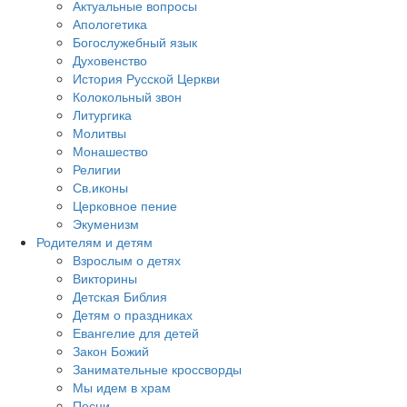
Актуальные вопросы
Апологетика
Богослужебный язык
Духовенство
История Русской Церкви
Колокольный звон
Литургика
Молитвы
Монашество
Религии
Св.иконы
Церковное пение
Экуменизм
Родителям и детям
Взрослым о детях
Викторины
Детская Библия
Детям о праздниках
Евангелие для детей
Закон Божий
Занимательные кроссворды
Мы идем в храм
Песни