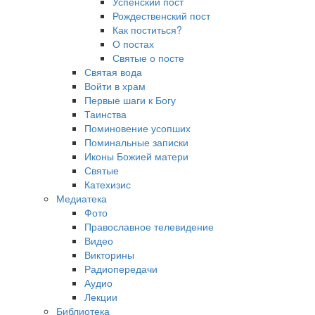
Успенский пост
Рождественский пост
Как поститься?
О постах
Святые о посте
Святая вода
Войти в храм
Первые шаги к Богу
Таинства
Поминовение усопших
Поминальные записки
Иконы Божией матери
Святые
Катехизис
Медиатека
Фото
Православное телевидение
Видео
Викторины
Радиопередачи
Аудио
Лекции
Библиотека