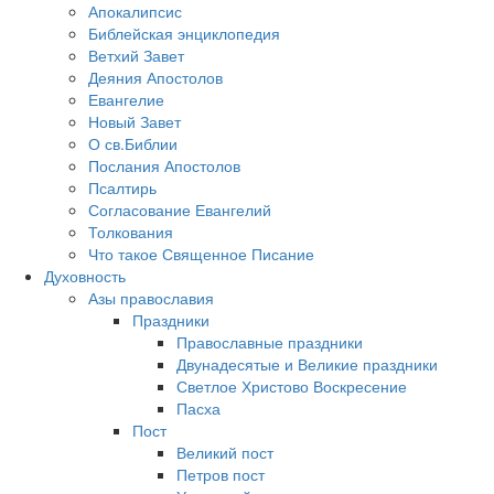
Апокалипсис
Библейская энциклопедия
Ветхий Завет
Деяния Апостолов
Евангелие
Новый Завет
О св.Библии
Послания Апостолов
Псалтирь
Согласование Евангелий
Толкования
Что такое Священное Писание
Духовность
Азы православия
Праздники
Православные праздники
Двунадесятые и Великие праздники
Светлое Христово Воскресение
Пасха
Пост
Великий пост
Петров пост