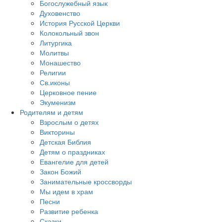
Богослужебный язык
Духовенство
История Русской Церкви
Колокольный звон
Литургика
Молитвы
Монашество
Религии
Св.иконы
Церковное пение
Экуменизм
Родителям и детям
Взрослым о детях
Викторины
Детская Библия
Детям о праздниках
Евангелие для детей
Закон Божий
Занимательные кроссворды
Мы идем в храм
Песни
Развитие ребенка
Сказки