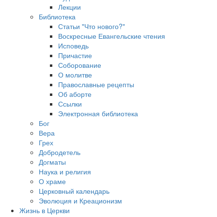
Лекции
Библиотека
Статьи "Что нового?"
Воскресные Евангельские чтения
Исповедь
Причастие
Соборование
О молитве
Православные рецепты
Об аборте
Ссылки
Электронная библиотека
Бог
Вера
Грех
Добродетель
Догматы
Наука и религия
О храме
Церковный календарь
Эволюция и Креационизм
Жизнь в Церкви