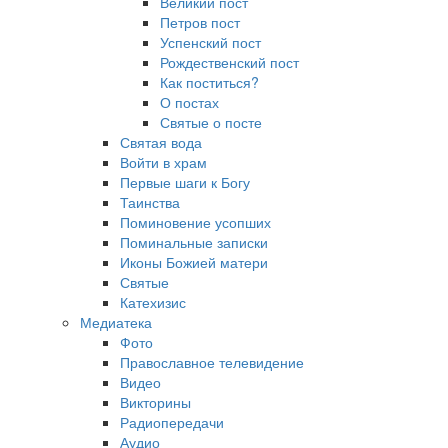
Великий пост
Петров пост
Успенский пост
Рождественский пост
Как поститься?
О постах
Святые о посте
Святая вода
Войти в храм
Первые шаги к Богу
Таинства
Поминовение усопших
Поминальные записки
Иконы Божией матери
Святые
Катехизис
Медиатека
Фото
Православное телевидение
Видео
Викторины
Радиопередачи
Аудио