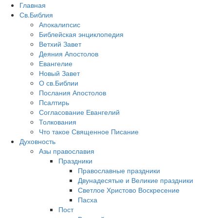
Главная
Св.Библия
Апокалипсис
Библейская энциклопедия
Ветхий Завет
Деяния Апостолов
Евангелие
Новый Завет
О св.Библии
Послания Апостолов
Псалтирь
Согласование Евангелий
Толкования
Что такое Священное Писание
Духовность
Азы православия
Праздники
Православные праздники
Двунадесятые и Великие праздники
Светлое Христово Воскресение
Пасха
Пост