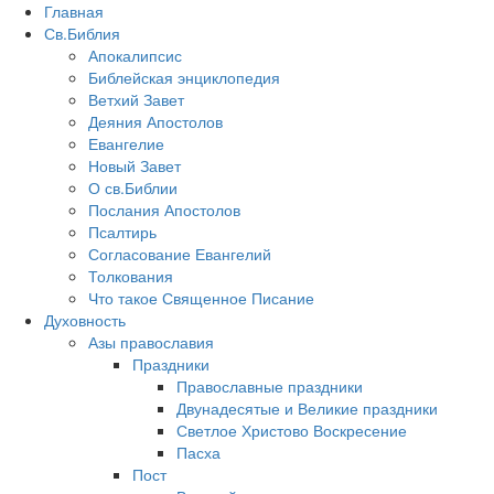
Главная
Св.Библия
Апокалипсис
Библейская энциклопедия
Ветхий Завет
Деяния Апостолов
Евангелие
Новый Завет
О св.Библии
Послания Апостолов
Псалтирь
Согласование Евангелий
Толкования
Что такое Священное Писание
Духовность
Азы православия
Праздники
Православные праздники
Двунадесятые и Великие праздники
Светлое Христово Воскресение
Пасха
Пост