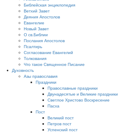
Библейская энциклопедия
Ветхий Завет
Деяния Апостолов
Евангелие
Новый Завет
О св.Библии
Послания Апостолов
Псалтирь
Согласование Евангелий
Толкования
Что такое Священное Писание
Духовность
Азы православия
Праздники
Православные праздники
Двунадесятые и Великие праздники
Светлое Христово Воскресение
Пасха
Пост
Великий пост
Петров пост
Успенский пост