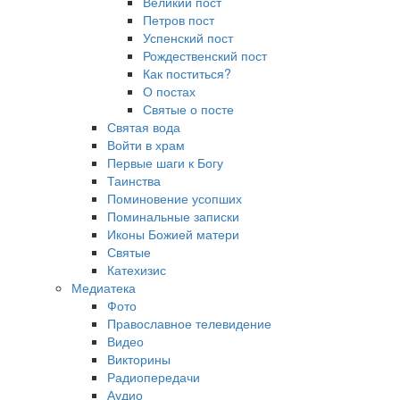
Великий пост
Петров пост
Успенский пост
Рождественский пост
Как поститься?
О постах
Святые о посте
Святая вода
Войти в храм
Первые шаги к Богу
Таинства
Поминовение усопших
Поминальные записки
Иконы Божией матери
Святые
Катехизис
Медиатека
Фото
Православное телевидение
Видео
Викторины
Радиопередачи
Аудио