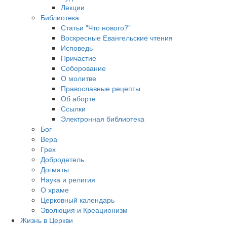
Лекции
Библиотека
Статьи "Что нового?"
Воскресные Евангельские чтения
Исповедь
Причастие
Соборование
О молитве
Православные рецепты
Об аборте
Ссылки
Электронная библиотека
Бог
Вера
Грех
Добродетель
Догматы
Наука и религия
О храме
Церковный календарь
Эволюция и Креационизм
Жизнь в Церкви