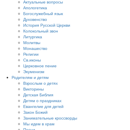
Актуальные вопросы
Апологетика
Богослужебный язык
Духовенство
История Русской Церкви
Колокольный звон
Литургика
Молитвы
Монашество
Религии
Св.иконы
Церковное пение
Экуменизм
Родителям и детям
Взрослым о детях
Викторины
Детская Библия
Детям о праздниках
Евангелие для детей
Закон Божий
Занимательные кроссворды
Мы идем в храм
Песни