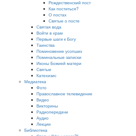
Рождественский пост
Как поститься?
О постах
Святые о посте
Святая вода
Войти в храм
Первые шаги к Богу
Таинства
Поминовение усопших
Поминальные записки
Иконы Божией матери
Святые
Катехизис
Медиатека
Фото
Православное телевидение
Видео
Викторины
Радиопередачи
Аудио
Лекции
Библиотека
Статьи "Что нового?"