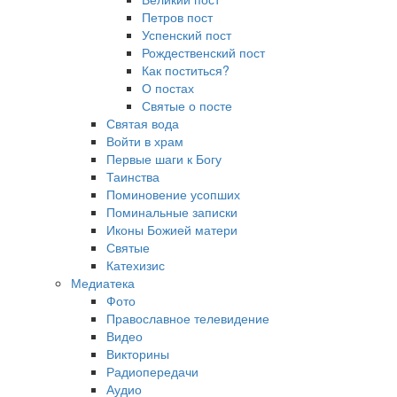
Петров пост
Успенский пост
Рождественский пост
Как поститься?
О постах
Святые о посте
Святая вода
Войти в храм
Первые шаги к Богу
Таинства
Поминовение усопших
Поминальные записки
Иконы Божией матери
Святые
Катехизис
Медиатека
Фото
Православное телевидение
Видео
Викторины
Радиопередачи
Аудио