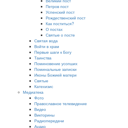
Великий пост
Петров пост
Успенский пост
Рождественский пост
Как поститься?
О постах
Святые о посте
Святая вода
Войти в храм
Первые шаги к Богу
Таинства
Поминовение усопших
Поминальные записки
Иконы Божией матери
Святые
Катехизис
Медиатека
Фото
Православное телевидение
Видео
Викторины
Радиопередачи
Аудио