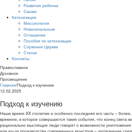
Развитие ребенка
Сказки
Катехизация
Миссиология
Новоначальным
Оглашение
Пособия по катехизации
Служения Церкви
Статьи
Контакты
Православное
Духовное
Просвещение
Главная
/
Подход к изучению
12.02.2025
Подход к изучению
Наше время-XX столетие и особенно последняя его часть – более,
времени, в которое совершаются такие события, что конец света в
рационально мыслящие люди говорят о возможности уничтожения ц
или из–за производства современных монстров – загрязнение сред