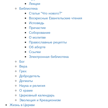
Лекции
Библиотека
Статьи "Что нового?"
Воскресные Евангельские чтения
Исповедь
Причастие
Соборование
О молитве
Православные рецепты
Об аборте
Ссылки
Электронная библиотека
Бог
Вера
Грех
Добродетель
Догматы
Наука и религия
О храме
Церковный календарь
Эволюция и Креационизм
Жизнь в Церкви