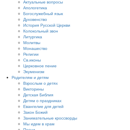
Актуальные вопросы
Апологетика
Богослужебный язык
Духовенство
История Русской Церкви
Колокольный звон
Литургика
Молитвы
Монашество
Религии
Св.иконы
Церковное пение
Экуменизм
Родителям и детям
Взрослым о детях
Викторины
Детская Библия
Детям о праздниках
Евангелие для детей
Закон Божий
Занимательные кроссворды
Мы идем в храм
Песни