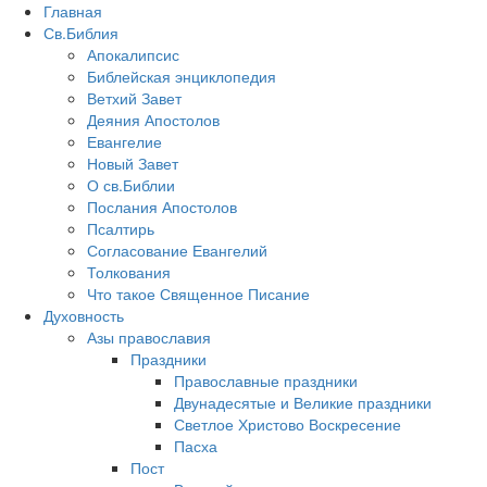
Главная
Св.Библия
Апокалипсис
Библейская энциклопедия
Ветхий Завет
Деяния Апостолов
Евангелие
Новый Завет
О св.Библии
Послания Апостолов
Псалтирь
Согласование Евангелий
Толкования
Что такое Священное Писание
Духовность
Азы православия
Праздники
Православные праздники
Двунадесятые и Великие праздники
Светлое Христово Воскресение
Пасха
Пост