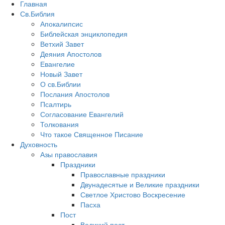
Главная
Св.Библия
Апокалипсис
Библейская энциклопедия
Ветхий Завет
Деяния Апостолов
Евангелие
Новый Завет
О св.Библии
Послания Апостолов
Псалтирь
Согласование Евангелий
Толкования
Что такое Священное Писание
Духовность
Азы православия
Праздники
Православные праздники
Двунадесятые и Великие праздники
Светлое Христово Воскресение
Пасха
Пост
Великий пост