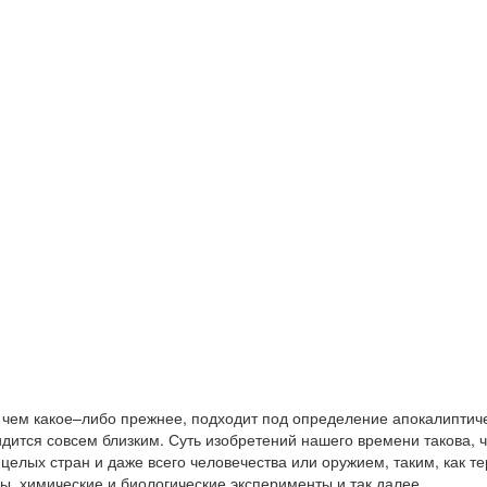
 чем какое–либо прежнее, подходит под определение апокалиптичес
идится совсем близким. Суть изобретений нашего времени такова, 
елых стран и даже всего человечества или оружием, таким, как 
ы, химические и биологические эксперименты и так далее.