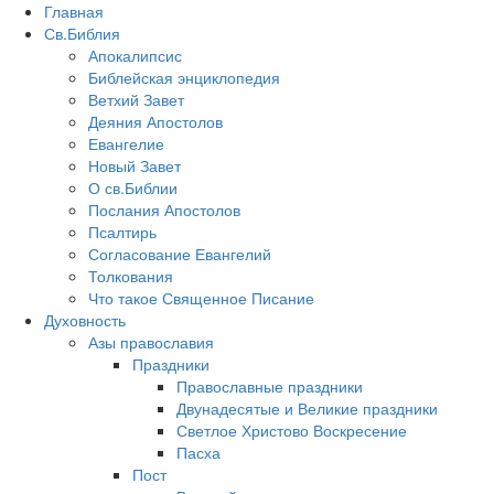
Главная
Св.Библия
Апокалипсис
Библейская энциклопедия
Ветхий Завет
Деяния Апостолов
Евангелие
Новый Завет
О св.Библии
Послания Апостолов
Псалтирь
Согласование Евангелий
Толкования
Что такое Священное Писание
Духовность
Азы православия
Праздники
Православные праздники
Двунадесятые и Великие праздники
Светлое Христово Воскресение
Пасха
Пост