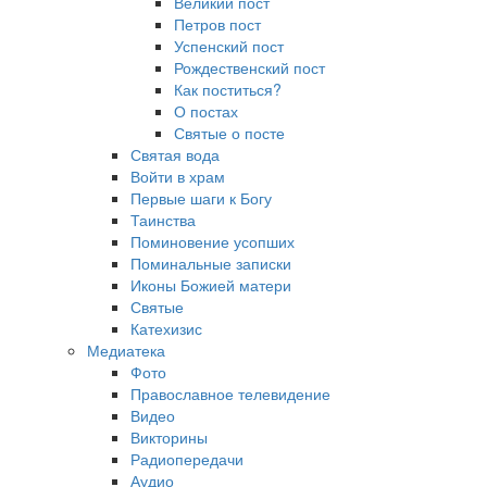
Великий пост
Петров пост
Успенский пост
Рождественский пост
Как поститься?
О постах
Святые о посте
Святая вода
Войти в храм
Первые шаги к Богу
Таинства
Поминовение усопших
Поминальные записки
Иконы Божией матери
Святые
Катехизис
Медиатека
Фото
Православное телевидение
Видео
Викторины
Радиопередачи
Аудио