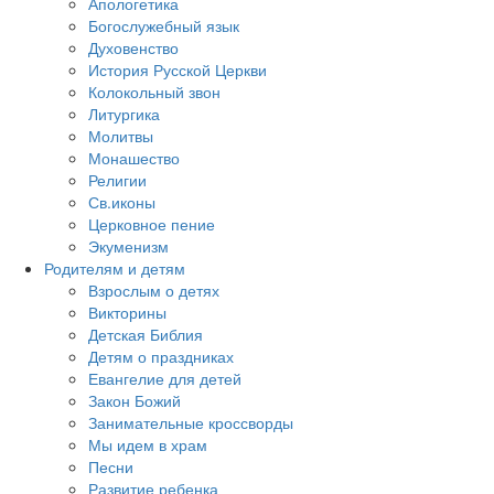
Апологетика
Богослужебный язык
Духовенство
История Русской Церкви
Колокольный звон
Литургика
Молитвы
Монашество
Религии
Св.иконы
Церковное пение
Экуменизм
Родителям и детям
Взрослым о детях
Викторины
Детская Библия
Детям о праздниках
Евангелие для детей
Закон Божий
Занимательные кроссворды
Мы идем в храм
Песни
Развитие ребенка