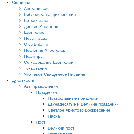
Св.Библия
Апокалипсис
Библейская энциклопедия
Ветхий Завет
Деяния Апостолов
Евангелие
Новый Завет
О св.Библии
Послания Апостолов
Псалтирь
Согласование Евангелий
Толкования
Что такое Священное Писание
Духовность
Азы православия
Праздники
Православные праздники
Двунадесятые и Великие праздники
Светлое Христово Воскресение
Пасха
Пост
Великий пост
Петров пост