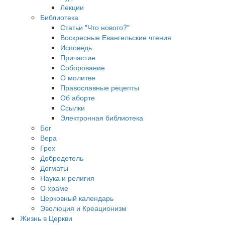
Лекции
Библиотека
Статьи "Что нового?"
Воскресные Евангельские чтения
Исповедь
Причастие
Соборование
О молитве
Православные рецепты
Об аборте
Ссылки
Электронная библиотека
Бог
Вера
Грех
Добродетель
Догматы
Наука и религия
О храме
Церковный календарь
Эволюция и Креационизм
Жизнь в Церкви