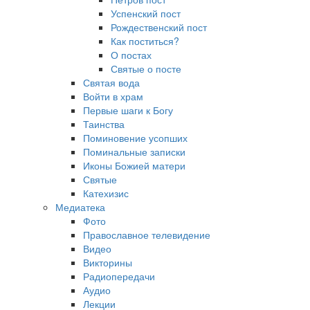
Успенский пост
Рождественский пост
Как поститься?
О постах
Святые о посте
Святая вода
Войти в храм
Первые шаги к Богу
Таинства
Поминовение усопших
Поминальные записки
Иконы Божией матери
Святые
Катехизис
Медиатека
Фото
Православное телевидение
Видео
Викторины
Радиопередачи
Аудио
Лекции