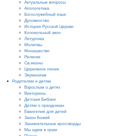
Актуальные вопросы
Апологетика
Богослужебный язык
Духовенство
История Русской Церкви
Колокольный звон
Литургика
Молитвы
Монашество
Религии
Св.иконы
Церковное пение
Экуменизм
Родителям и детям
Взрослым о детях
Викторины
Детская Библия
Детям о праздниках
Евангелие для детей
Закон Божий
Занимательные кроссворды
Мы идем в храм
Песни