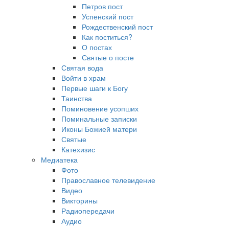
Петров пост
Успенский пост
Рождественский пост
Как поститься?
О постах
Святые о посте
Святая вода
Войти в храм
Первые шаги к Богу
Таинства
Поминовение усопших
Поминальные записки
Иконы Божией матери
Святые
Катехизис
Медиатека
Фото
Православное телевидение
Видео
Викторины
Радиопередачи
Аудио