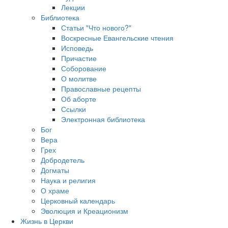
Лекции
Библиотека
Статьи "Что нового?"
Воскресные Евангельские чтения
Исповедь
Причастие
Соборование
О молитве
Православные рецепты
Об аборте
Ссылки
Электронная библиотека
Бог
Вера
Грех
Добродетель
Догматы
Наука и религия
О храме
Церковный календарь
Эволюция и Креационизм
Жизнь в Церкви