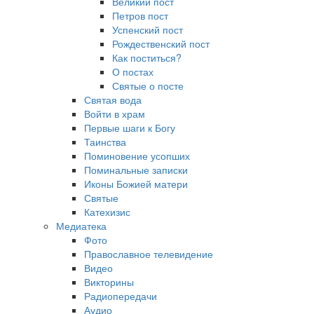
Великий пост
Петров пост
Успенский пост
Рождественский пост
Как поститься?
О постах
Святые о посте
Святая вода
Войти в храм
Первые шаги к Богу
Таинства
Поминовение усопших
Поминальные записки
Иконы Божией матери
Святые
Катехизис
Медиатека
Фото
Православное телевидение
Видео
Викторины
Радиопередачи
Аудио