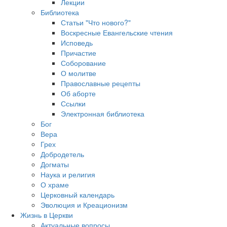
Лекции
Библиотека
Статьи "Что нового?"
Воскресные Евангельские чтения
Исповедь
Причастие
Соборование
О молитве
Православные рецепты
Об аборте
Ссылки
Электронная библиотека
Бог
Вера
Грех
Добродетель
Догматы
Наука и религия
О храме
Церковный календарь
Эволюция и Креационизм
Жизнь в Церкви
Актуальные вопросы