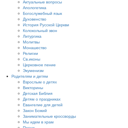
Актуальные вопросы
Апологетика
Богослужебный язык
Духовенство
История Русской Церкви
Колокольный звон
Литургика
Молитвы
Монашество
Религии
Св.иконы
Церковное пение
Экуменизм
Родителям и детям
Взрослым о детях
Викторины
Детская Библия
Детям о праздниках
Евангелие для детей
Закон Божий
Занимательные кроссворды
Мы идем в храм
Песни