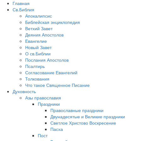
Главная
Св.Библия
Апокалипсис
Библейская энциклопедия
Ветхий Завет
Деяния Апостолов
Евангелие
Новый Завет
О св.Библии
Послания Апостолов
Псалтирь
Согласование Евангелий
Толкования
Что такое Священное Писание
Духовность
Азы православия
Праздники
Православные праздники
Двунадесятые и Великие праздники
Светлое Христово Воскресение
Пасха
Пост