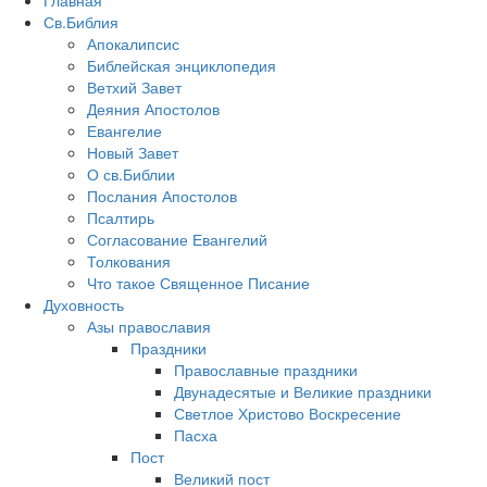
Главная
Св.Библия
Апокалипсис
Библейская энциклопедия
Ветхий Завет
Деяния Апостолов
Евангелие
Новый Завет
О св.Библии
Послания Апостолов
Псалтирь
Согласование Евангелий
Толкования
Что такое Священное Писание
Духовность
Азы православия
Праздники
Православные праздники
Двунадесятые и Великие праздники
Светлое Христово Воскресение
Пасха
Пост
Великий пост