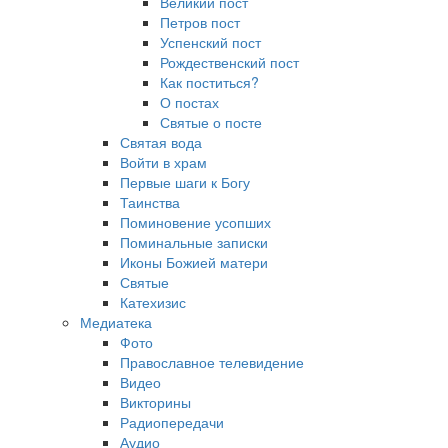
Великий пост
Петров пост
Успенский пост
Рождественский пост
Как поститься?
О постах
Святые о посте
Святая вода
Войти в храм
Первые шаги к Богу
Таинства
Поминовение усопших
Поминальные записки
Иконы Божией матери
Святые
Катехизис
Медиатека
Фото
Православное телевидение
Видео
Викторины
Радиопередачи
Аудио