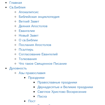
Главная
Св.Библия
Апокалипсис
Библейская энциклопедия
Ветхий Завет
Деяния Апостолов
Евангелие
Новый Завет
О св.Библии
Послания Апостолов
Псалтирь
Согласование Евангелий
Толкования
Что такое Священное Писание
Духовность
Азы православия
Праздники
Православные праздники
Двунадесятые и Великие праздники
Светлое Христово Воскресение
Пасха
Пост