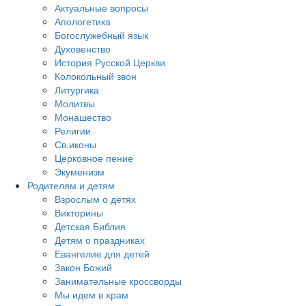
Актуальные вопросы
Апологетика
Богослужебный язык
Духовенство
История Русской Церкви
Колокольный звон
Литургика
Молитвы
Монашество
Религии
Св.иконы
Церковное пение
Экуменизм
Родителям и детям
Взрослым о детях
Викторины
Детская Библия
Детям о праздниках
Евангелие для детей
Закон Божий
Занимательные кроссворды
Мы идем в храм