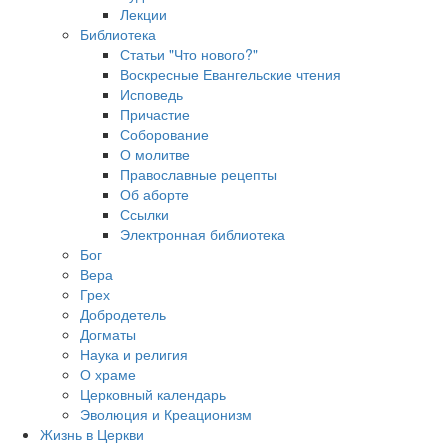
Лекции
Библиотека
Статьи "Что нового?"
Воскресные Евангельские чтения
Исповедь
Причастие
Соборование
О молитве
Православные рецепты
Об аборте
Ссылки
Электронная библиотека
Бог
Вера
Грех
Добродетель
Догматы
Наука и религия
О храме
Церковный календарь
Эволюция и Креационизм
Жизнь в Церкви