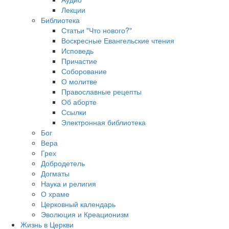
Лекции
Библиотека
Статьи "Что нового?"
Воскресные Евангельские чтения
Исповедь
Причастие
Соборование
О молитве
Православные рецепты
Об аборте
Ссылки
Электронная библиотека
Бог
Вера
Грех
Добродетель
Догматы
Наука и религия
О храме
Церковный календарь
Эволюция и Креационизм
Жизнь в Церкви