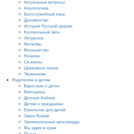
Актуальные вопросы
Апологетика
Богослужебный язык
Духовенство
История Русской Церкви
Колокольный звон
Литургика
Молитвы
Монашество
Религии
Св.иконы
Церковное пение
Экуменизм
Родителям и детям
Взрослым о детях
Викторины
Детская Библия
Детям о праздниках
Евангелие для детей
Закон Божий
Занимательные кроссворды
Мы идем в храм
Песни