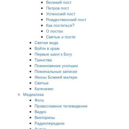
Великий пост
Петров пост
Успенский пост
Рождественский пост
Как поститься?
О постах
Святые о посте
Святая вода
Войти в храм
Первые шаги к Богу
Таинства
Поминовение усопших
Поминальные записки
Иконы Божией матери
Святые
Катехизис
Медиатека
Фото
Православное телевидение
Видео
Викторины
Радиопередачи
Аудио