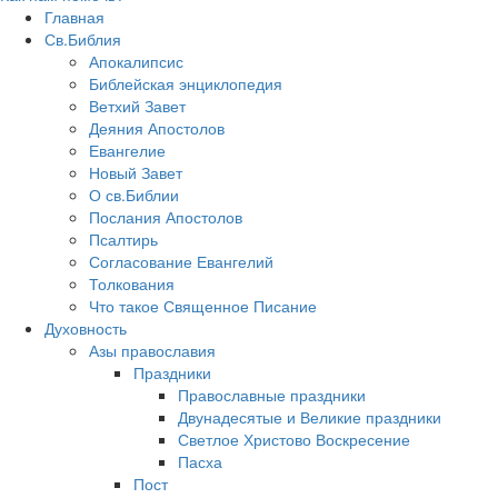
Главная
Св.Библия
Апокалипсис
Библейская энциклопедия
Ветхий Завет
Деяния Апостолов
Евангелие
Новый Завет
О св.Библии
Послания Апостолов
Псалтирь
Согласование Евангелий
Толкования
Что такое Священное Писание
Духовность
Азы православия
Праздники
Православные праздники
Двунадесятые и Великие праздники
Светлое Христово Воскресение
Пасха
Пост