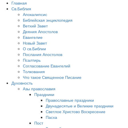
Главная
Св.Библия
Апокалипсис
Библейская энциклопедия
Ветхий Завет
Деяния Апостолов
Евангелие
Новый Завет
О св.Библии
Послания Апостолов
Псалтирь
Согласование Евангелий
Толкования
Что такое Священное Писание
Духовность
Азы православия
Праздники
Православные праздники
Двунадесятые и Великие праздники
Светлое Христово Воскресение
Пасха
Пост