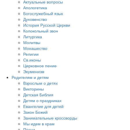
Актуальные вопросы
Апологетика
Богослужебный язык
Духовенство
История Русской Церкви
Колокольный звон
Литургика
Молитвы
Монашество
Религии
Св.иконы
Церковное пение
Экуменизм
Родителям и детям
Взрослым о детях
Викторины
Детская Библия
Детям о праздниках
Евангелие для детей
Закон Божий
Занимательные кроссворды
Мы идем в храм
Песни