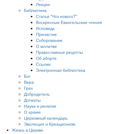
Лекции
Библиотека
Статьи "Что нового?"
Воскресные Евангельские чтения
Исповедь
Причастие
Соборование
О молитве
Православные рецепты
Об аборте
Ссылки
Электронная библиотека
Бог
Вера
Грех
Добродетель
Догматы
Наука и религия
О храме
Церковный календарь
Эволюция и Креационизм
Жизнь в Церкви