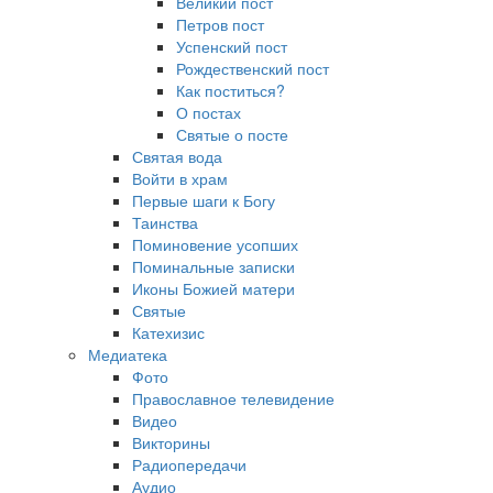
Великий пост
Петров пост
Успенский пост
Рождественский пост
Как поститься?
О постах
Святые о посте
Святая вода
Войти в храм
Первые шаги к Богу
Таинства
Поминовение усопших
Поминальные записки
Иконы Божией матери
Святые
Катехизис
Медиатека
Фото
Православное телевидение
Видео
Викторины
Радиопередачи
Аудио