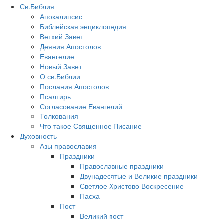
Св.Библия
Апокалипсис
Библейская энциклопедия
Ветхий Завет
Деяния Апостолов
Евангелие
Новый Завет
О св.Библии
Послания Апостолов
Псалтирь
Согласование Евангелий
Толкования
Что такое Священное Писание
Духовность
Азы православия
Праздники
Православные праздники
Двунадесятые и Великие праздники
Светлое Христово Воскресение
Пасха
Пост
Великий пост