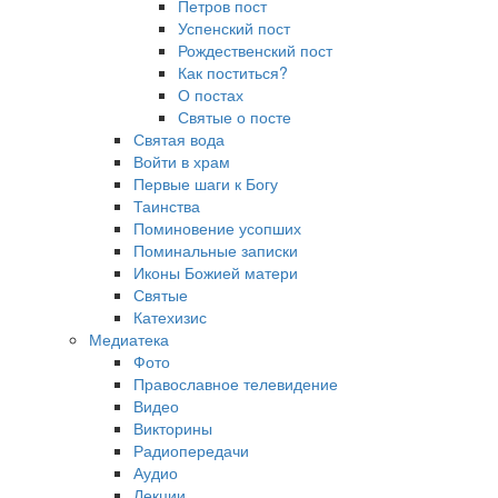
Петров пост
Успенский пост
Рождественский пост
Как поститься?
О постах
Святые о посте
Святая вода
Войти в храм
Первые шаги к Богу
Таинства
Поминовение усопших
Поминальные записки
Иконы Божией матери
Святые
Катехизис
Медиатека
Фото
Православное телевидение
Видео
Викторины
Радиопередачи
Аудио
Лекции