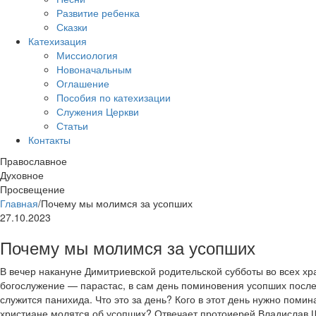
Развитие ребенка
Сказки
Катехизация
Миссиология
Новоначальным
Оглашение
Пособия по катехизации
Служения Церкви
Статьи
Контакты
Православное
Духовное
Просвещение
Главная
/
Почему мы молимся за усопших
27.10.2023
Почему мы молимся за усопших
В вечер накануне Димитриевской родительской субботы во всех х
богослужение — парастас, в сам день поминовения усопших после
служится панихида. Что это за день? Кого в этот день нужно поми
христиане молятся об усопших? Отвечает протоиерей Владислав 