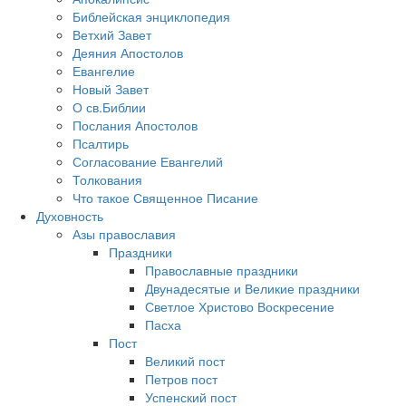
Библейская энциклопедия
Ветхий Завет
Деяния Апостолов
Евангелие
Новый Завет
О св.Библии
Послания Апостолов
Псалтирь
Согласование Евангелий
Толкования
Что такое Священное Писание
Духовность
Азы православия
Праздники
Православные праздники
Двунадесятые и Великие праздники
Светлое Христово Воскресение
Пасха
Пост
Великий пост
Петров пост
Успенский пост