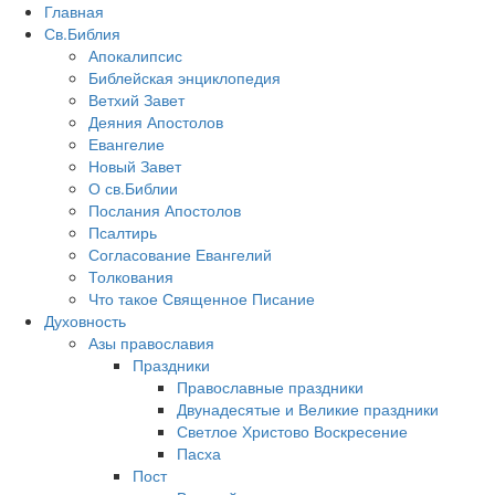
Главная
Св.Библия
Апокалипсис
Библейская энциклопедия
Ветхий Завет
Деяния Апостолов
Евангелие
Новый Завет
О св.Библии
Послания Апостолов
Псалтирь
Согласование Евангелий
Толкования
Что такое Священное Писание
Духовность
Азы православия
Праздники
Православные праздники
Двунадесятые и Великие праздники
Светлое Христово Воскресение
Пасха
Пост