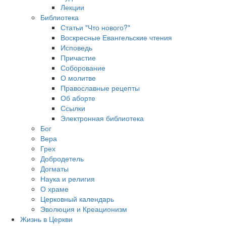
Лекции
Библиотека
Статьи "Что нового?"
Воскресные Евангельские чтения
Исповедь
Причастие
Соборование
О молитве
Православные рецепты
Об аборте
Ссылки
Электронная библиотека
Бог
Вера
Грех
Добродетель
Догматы
Наука и религия
О храме
Церковный календарь
Эволюция и Креационизм
Жизнь в Церкви