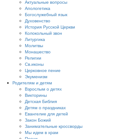
Актуальные вопросы
Апологетика
Богослужебный язык
Духовенство
История Русской Церкви
Колокольный звон
Литургика
Молитвы
Монашество
Религии
Св.иконы
Церковное пение
Экуменизм
Родителям и детям
Взрослым о детях
Викторины
Детская Библия
Детям о праздниках
Евангелие для детей
Закон Божий
Занимательные кроссворды
Мы идем в храм
Песни