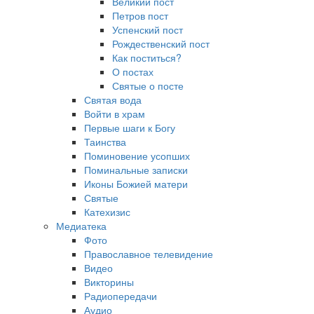
Великий пост
Петров пост
Успенский пост
Рождественский пост
Как поститься?
О постах
Святые о посте
Святая вода
Войти в храм
Первые шаги к Богу
Таинства
Поминовение усопших
Поминальные записки
Иконы Божией матери
Святые
Катехизис
Медиатека
Фото
Православное телевидение
Видео
Викторины
Радиопередачи
Аудио