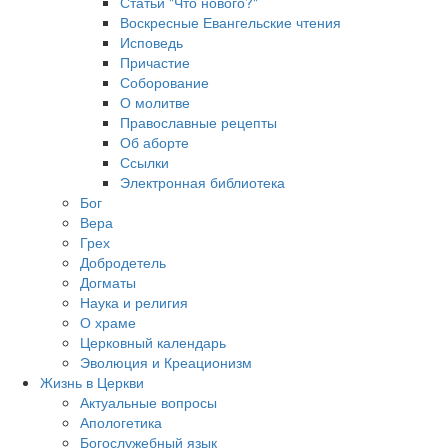
Статьи "Что нового?"
Воскресные Евангельские чтения
Исповедь
Причастие
Соборование
О молитве
Православные рецепты
Об аборте
Ссылки
Электронная библиотека
Бог
Вера
Грех
Добродетель
Догматы
Наука и религия
О храме
Церковный календарь
Эволюция и Креационизм
Жизнь в Церкви
Актуальные вопросы
Апологетика
Богослужебный язык