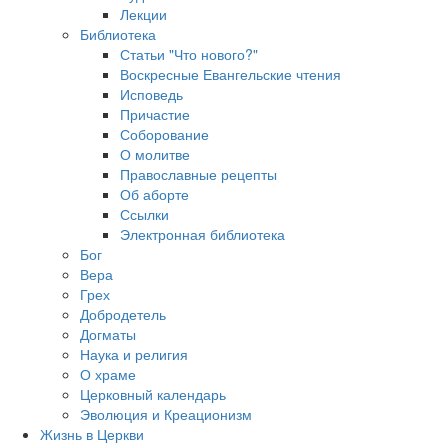
Лекции
Библиотека
Статьи "Что нового?"
Воскресные Евангельские чтения
Исповедь
Причастие
Соборование
О молитве
Православные рецепты
Об аборте
Ссылки
Электронная библиотека
Бог
Вера
Грех
Добродетель
Догматы
Наука и религия
О храме
Церковный календарь
Эволюция и Креационизм
Жизнь в Церкви