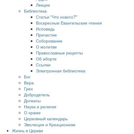
Лекции
Библиотека
Статьи "Что нового?"
Воскресные Евангельские чтения
Исповедь
Причастие
Соборование
О молитве
Православные рецепты
Об аборте
Ссылки
Электронная библиотека
Бог
Вера
Грех
Добродетель
Догматы
Наука и религия
О храме
Церковный календарь
Эволюция и Креационизм
Жизнь в Церкви