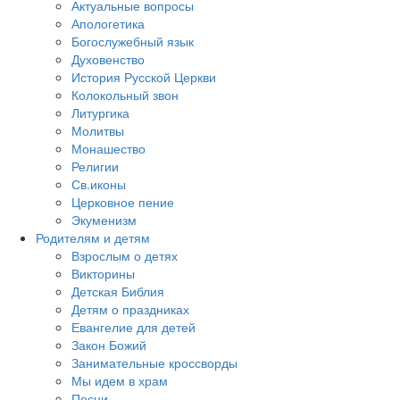
Актуальные вопросы
Апологетика
Богослужебный язык
Духовенство
История Русской Церкви
Колокольный звон
Литургика
Молитвы
Монашество
Религии
Св.иконы
Церковное пение
Экуменизм
Родителям и детям
Взрослым о детях
Викторины
Детская Библия
Детям о праздниках
Евангелие для детей
Закон Божий
Занимательные кроссворды
Мы идем в храм
Песни