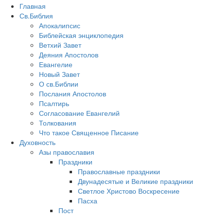
Главная
Св.Библия
Апокалипсис
Библейская энциклопедия
Ветхий Завет
Деяния Апостолов
Евангелие
Новый Завет
О св.Библии
Послания Апостолов
Псалтирь
Согласование Евангелий
Толкования
Что такое Священное Писание
Духовность
Азы православия
Праздники
Православные праздники
Двунадесятые и Великие праздники
Светлое Христово Воскресение
Пасха
Пост