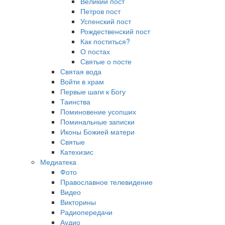
Великий пост
Петров пост
Успенский пост
Рождественский пост
Как поститься?
О постах
Святые о посте
Святая вода
Войти в храм
Первые шаги к Богу
Таинства
Поминовение усопших
Поминальные записки
Иконы Божией матери
Святые
Катехизис
Медиатека
Фото
Православное телевидение
Видео
Викторины
Радиопередачи
Аудио