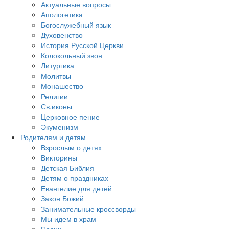
Актуальные вопросы
Апологетика
Богослужебный язык
Духовенство
История Русской Церкви
Колокольный звон
Литургика
Молитвы
Монашество
Религии
Св.иконы
Церковное пение
Экуменизм
Родителям и детям
Взрослым о детях
Викторины
Детская Библия
Детям о праздниках
Евангелие для детей
Закон Божий
Занимательные кроссворды
Мы идем в храм