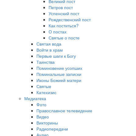
Великий пост
Петров пост
Успенский пост
Рождественский пост
Как поститься?
О постах
Святые о посте
Святая вода
Войти в храм
Первые шаги к Богу
Таинства
Поминовение усопших
Поминальные записки
Иконы Божией матери
Святые
Катехизис
Медиатека
Фото
Православное телевидение
Видео
Викторины
Радиопередачи
Аудио