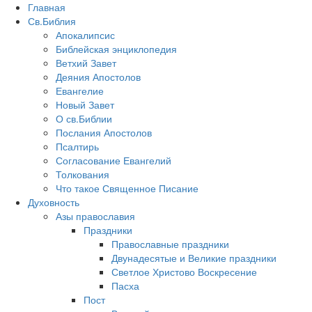
Главная
Св.Библия
Апокалипсис
Библейская энциклопедия
Ветхий Завет
Деяния Апостолов
Евангелие
Новый Завет
О св.Библии
Послания Апостолов
Псалтирь
Согласование Евангелий
Толкования
Что такое Священное Писание
Духовность
Азы православия
Праздники
Православные праздники
Двунадесятые и Великие праздники
Светлое Христово Воскресение
Пасха
Пост