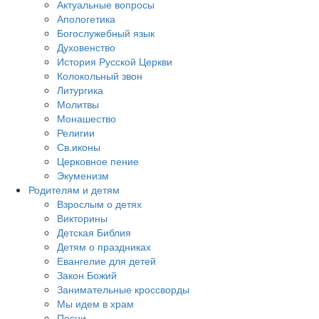
Актуальные вопросы
Апологетика
Богослужебный язык
Духовенство
История Русской Церкви
Колокольный звон
Литургика
Молитвы
Монашество
Религии
Св.иконы
Церковное пение
Экуменизм
Родителям и детям
Взрослым о детях
Викторины
Детская Библия
Детям о праздниках
Евангелие для детей
Закон Божий
Занимательные кроссворды
Мы идем в храм
Песни