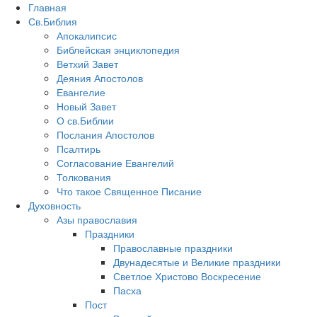
Главная
Св.Библия
Апокалипсис
Библейская энциклопедия
Ветхий Завет
Деяния Апостолов
Евангелие
Новый Завет
О св.Библии
Послания Апостолов
Псалтирь
Согласование Евангелий
Толкования
Что такое Священное Писание
Духовность
Азы православия
Праздники
Православные праздники
Двунадесятые и Великие праздники
Светлое Христово Воскресение
Пасха
Пост