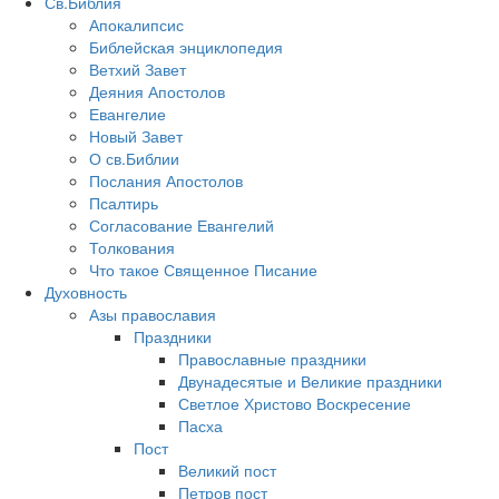
Св.Библия
Апокалипсис
Библейская энциклопедия
Ветхий Завет
Деяния Апостолов
Евангелие
Новый Завет
О св.Библии
Послания Апостолов
Псалтирь
Согласование Евангелий
Толкования
Что такое Священное Писание
Духовность
Азы православия
Праздники
Православные праздники
Двунадесятые и Великие праздники
Светлое Христово Воскресение
Пасха
Пост
Великий пост
Петров пост