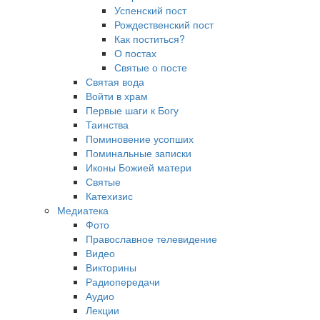
Успенский пост
Рождественский пост
Как поститься?
О постах
Святые о посте
Святая вода
Войти в храм
Первые шаги к Богу
Таинства
Поминовение усопших
Поминальные записки
Иконы Божией матери
Святые
Катехизис
Медиатека
Фото
Православное телевидение
Видео
Викторины
Радиопередачи
Аудио
Лекции