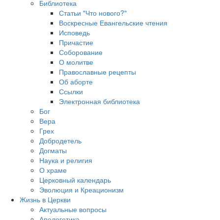
Библиотека
Статьи "Что нового?"
Воскресные Евангельские чтения
Исповедь
Причастие
Соборование
О молитве
Православные рецепты
Об аборте
Ссылки
Электронная библиотека
Бог
Вера
Грех
Добродетель
Догматы
Наука и религия
О храме
Церковный календарь
Эволюция и Креационизм
Жизнь в Церкви
Актуальные вопросы
Апологетика