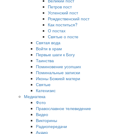
Великий пост
Петров пост
Успенский пост
Рождественский пост
Как поститься?
О постах
Святые о посте
Святая вода
Войти в храм
Первые шаги к Богу
Таинства
Поминовение усопших
Поминальные записки
Иконы Божией матери
Святые
Катехизис
Медиатека
Фото
Православное телевидение
Видео
Викторины
Радиопередачи
Аудио