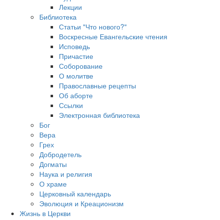
Лекции
Библиотека
Статьи "Что нового?"
Воскресные Евангельские чтения
Исповедь
Причастие
Соборование
О молитве
Православные рецепты
Об аборте
Ссылки
Электронная библиотека
Бог
Вера
Грех
Добродетель
Догматы
Наука и религия
О храме
Церковный календарь
Эволюция и Креационизм
Жизнь в Церкви