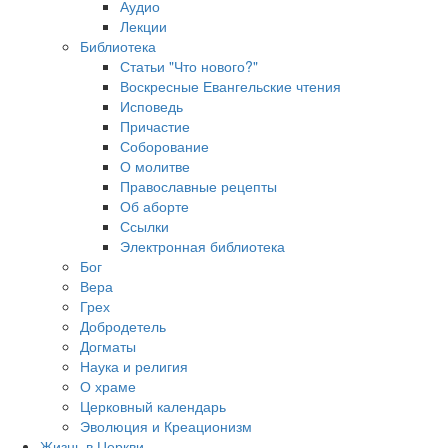
Аудио
Лекции
Библиотека
Статьи "Что нового?"
Воскресные Евангельские чтения
Исповедь
Причастие
Соборование
О молитве
Православные рецепты
Об аборте
Ссылки
Электронная библиотека
Бог
Вера
Грех
Добродетель
Догматы
Наука и религия
О храме
Церковный календарь
Эволюция и Креационизм
Жизнь в Церкви