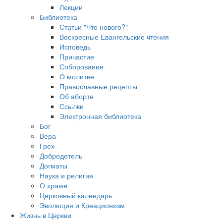
Лекции
Библиотека
Статьи "Что нового?"
Воскресные Евангельские чтения
Исповедь
Причастие
Соборование
О молитве
Православные рецепты
Об аборте
Ссылки
Электронная библиотека
Бог
Вера
Грех
Добродетель
Догматы
Наука и религия
О храме
Церковный календарь
Эволюция и Креационизм
Жизнь в Церкви