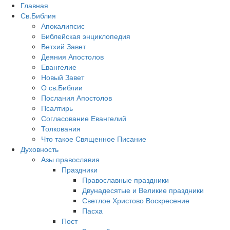
Главная
Св.Библия
Апокалипсис
Библейская энциклопедия
Ветхий Завет
Деяния Апостолов
Евангелие
Новый Завет
О св.Библии
Послания Апостолов
Псалтирь
Согласование Евангелий
Толкования
Что такое Священное Писание
Духовность
Азы православия
Праздники
Православные праздники
Двунадесятые и Великие праздники
Светлое Христово Воскресение
Пасха
Пост