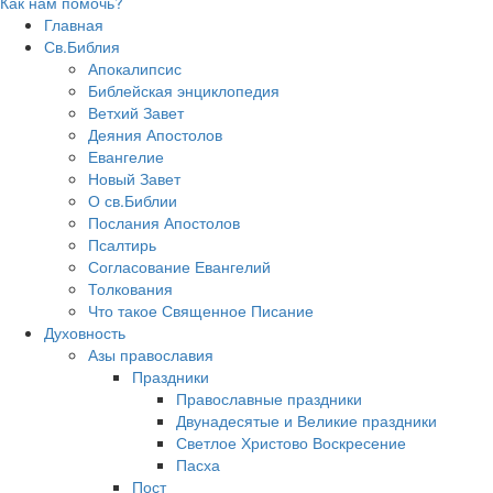
Как нам помочь?
Главная
Св.Библия
Апокалипсис
Библейская энциклопедия
Ветхий Завет
Деяния Апостолов
Евангелие
Новый Завет
О св.Библии
Послания Апостолов
Псалтирь
Согласование Евангелий
Толкования
Что такое Священное Писание
Духовность
Азы православия
Праздники
Православные праздники
Двунадесятые и Великие праздники
Светлое Христово Воскресение
Пасха
Пост