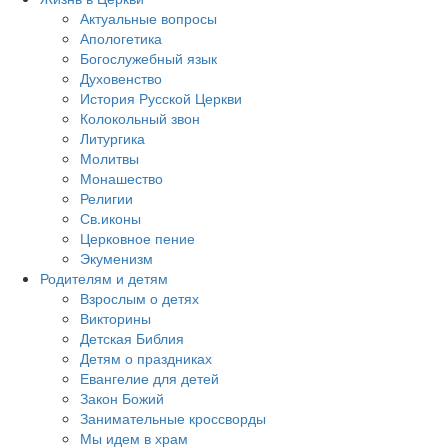
Актуальные вопросы
Апологетика
Богослужебный язык
Духовенство
История Русской Церкви
Колокольный звон
Литургика
Молитвы
Монашество
Религии
Св.иконы
Церковное пение
Экуменизм
Родителям и детям
Взрослым о детях
Викторины
Детская Библия
Детям о праздниках
Евангелие для детей
Закон Божий
Занимательные кроссворды
Мы идем в храм