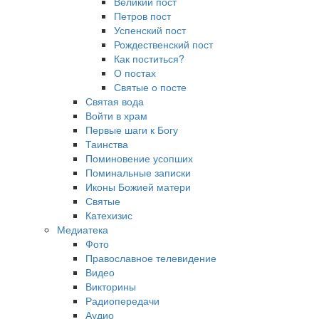
Великий пост
Петров пост
Успенский пост
Рождественский пост
Как поститься?
О постах
Святые о посте
Святая вода
Войти в храм
Первые шаги к Богу
Таинства
Поминовение усопших
Поминальные записки
Иконы Божией матери
Святые
Катехизис
Медиатека
Фото
Православное телевидение
Видео
Викторины
Радиопередачи
Аудио