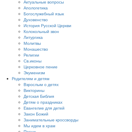
Актуальные вопросы
Апологетика
Богослужебный язык
Духовенство
История Русской Церкви
Колокольный звон
Литургика
Молитвы
Монашество
Религии
Св.иконы
Церковное пение
Экуменизм
Родителям и детям
Взрослым о детях
Викторины
Детская Библия
Детям о праздниках
Евангелие для детей
Закон Божий
Занимательные кроссворды
Мы идем в храм
Песни