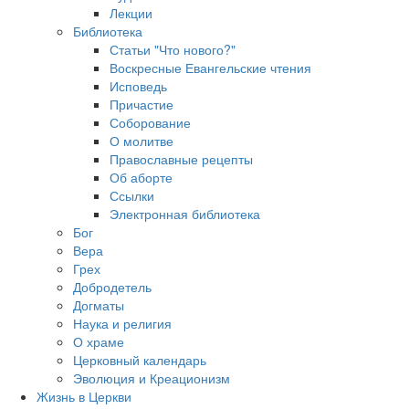
Лекции
Библиотека
Статьи "Что нового?"
Воскресные Евангельские чтения
Исповедь
Причастие
Соборование
О молитве
Православные рецепты
Об аборте
Ссылки
Электронная библиотека
Бог
Вера
Грех
Добродетель
Догматы
Наука и религия
О храме
Церковный календарь
Эволюция и Креационизм
Жизнь в Церкви