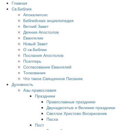
Главная
Св.Библия
Апокалипсис
Библейская энциклопедия
Ветхий Завет
Деяния Апостолов
Евангелие
Новый Завет
О св.Библии
Послания Апостолов
Псалтирь
Согласование Евангелий
Толкования
Что такое Священное Писание
Духовность
Азы православия
Праздники
Православные праздники
Двунадесятые и Великие праздники
Светлое Христово Воскресение
Пасха
Пост