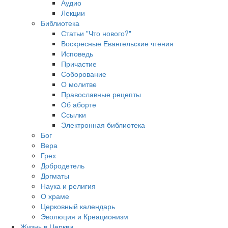
Аудио
Лекции
Библиотека
Статьи "Что нового?"
Воскресные Евангельские чтения
Исповедь
Причастие
Соборование
О молитве
Православные рецепты
Об аборте
Ссылки
Электронная библиотека
Бог
Вера
Грех
Добродетель
Догматы
Наука и религия
О храме
Церковный календарь
Эволюция и Креационизм
Жизнь в Церкви