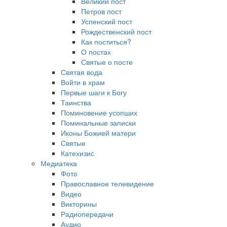
Великий пост
Петров пост
Успенский пост
Рождественский пост
Как поститься?
О постах
Святые о посте
Святая вода
Войти в храм
Первые шаги к Богу
Таинства
Поминовение усопших
Поминальные записки
Иконы Божией матери
Святые
Катехизис
Медиатека
Фото
Православное телевидение
Видео
Викторины
Радиопередачи
Аудио