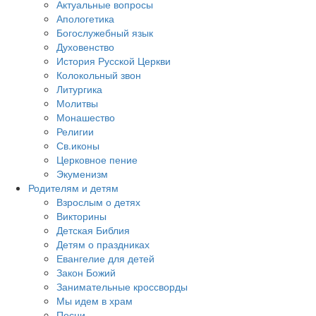
Актуальные вопросы
Апологетика
Богослужебный язык
Духовенство
История Русской Церкви
Колокольный звон
Литургика
Молитвы
Монашество
Религии
Св.иконы
Церковное пение
Экуменизм
Родителям и детям
Взрослым о детях
Викторины
Детская Библия
Детям о праздниках
Евангелие для детей
Закон Божий
Занимательные кроссворды
Мы идем в храм
Песни