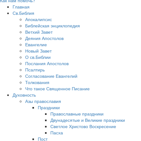
Как нам помочь?
Главная
Св.Библия
Апокалипсис
Библейская энциклопедия
Ветхий Завет
Деяния Апостолов
Евангелие
Новый Завет
О св.Библии
Послания Апостолов
Псалтирь
Согласование Евангелий
Толкования
Что такое Священное Писание
Духовность
Азы православия
Праздники
Православные праздники
Двунадесятые и Великие праздники
Светлое Христово Воскресение
Пасха
Пост