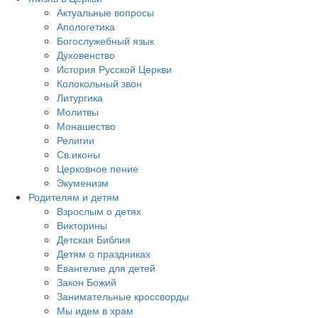
Актуальные вопросы
Апологетика
Богослужебный язык
Духовенство
История Русской Церкви
Колокольный звон
Литургика
Молитвы
Монашество
Религии
Св.иконы
Церковное пение
Экуменизм
Родителям и детям
Взрослым о детях
Викторины
Детская Библия
Детям о праздниках
Евангелие для детей
Закон Божий
Занимательные кроссворды
Мы идем в храм