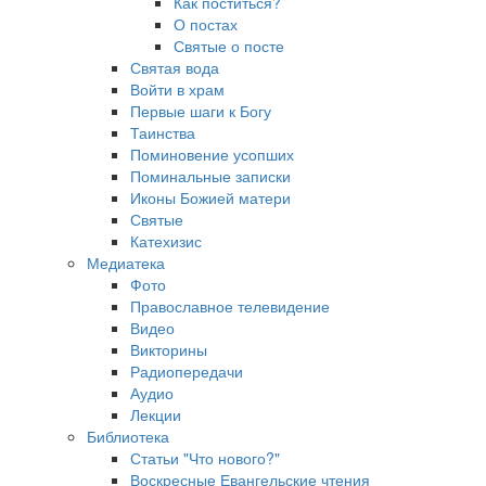
Как поститься?
О постах
Святые о посте
Святая вода
Войти в храм
Первые шаги к Богу
Таинства
Поминовение усопших
Поминальные записки
Иконы Божией матери
Святые
Катехизис
Медиатека
Фото
Православное телевидение
Видео
Викторины
Радиопередачи
Аудио
Лекции
Библиотека
Статьи "Что нового?"
Воскресные Евангельские чтения