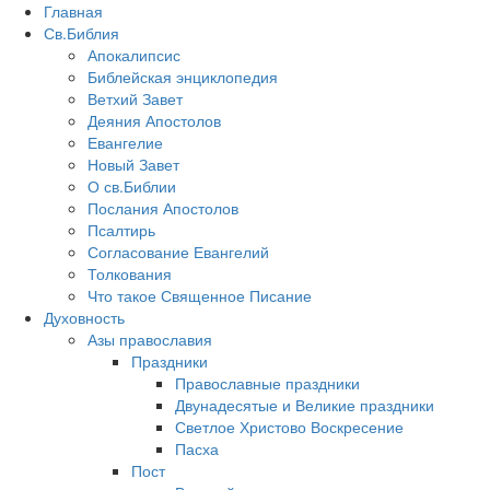
Главная
Св.Библия
Апокалипсис
Библейская энциклопедия
Ветхий Завет
Деяния Апостолов
Евангелие
Новый Завет
О св.Библии
Послания Апостолов
Псалтирь
Согласование Евангелий
Толкования
Что такое Священное Писание
Духовность
Азы православия
Праздники
Православные праздники
Двунадесятые и Великие праздники
Светлое Христово Воскресение
Пасха
Пост