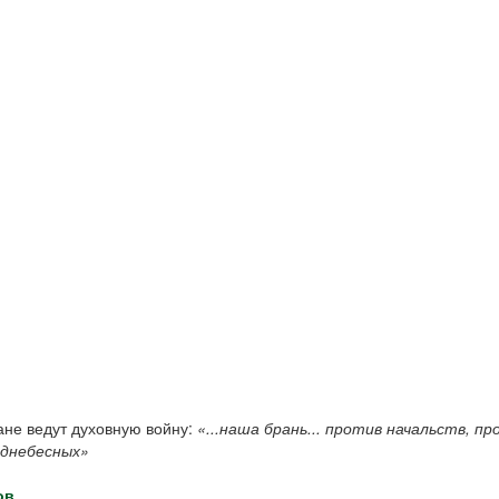
ане ведут духовную войну:
«...наша брань... против начальств, п
однебесных»
ов