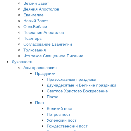
Ветхий Завет
Деяния Апостолов
Евангелие
Новый Завет
О св.Библии
Послания Апостолов
Псалтирь
Согласование Евангелий
Толкования
Что такое Священное Писание
Духовность
Азы православия
Праздники
Православные праздники
Двунадесятые и Великие праздники
Светлое Христово Воскресение
Пасха
Пост
Великий пост
Петров пост
Успенский пост
Рождественский пост