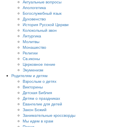
Актуальные вопросы
Апологетика
Богослужебный язык
Духовенство
История Русской Церкви
Колокольный звон
Литургика
Молитвы
Монашество
Религии
Св.иконы
Церковное пение
Экуменизм
Родителям и детям
Взрослым о детях
Викторины
Детская Библия
Детям о праздниках
Евангелие для детей
Закон Божий
Занимательные кроссворды
Мы идем в храм
Песни