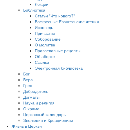
Лекции
Библиотека
Статьи "Что нового?"
Воскресные Евангельские чтения
Исповедь
Причастие
Соборование
О молитве
Православные рецепты
Об аборте
Ссылки
Электронная библиотека
Бог
Вера
Грех
Добродетель
Догматы
Наука и религия
О храме
Церковный календарь
Эволюция и Креационизм
Жизнь в Церкви