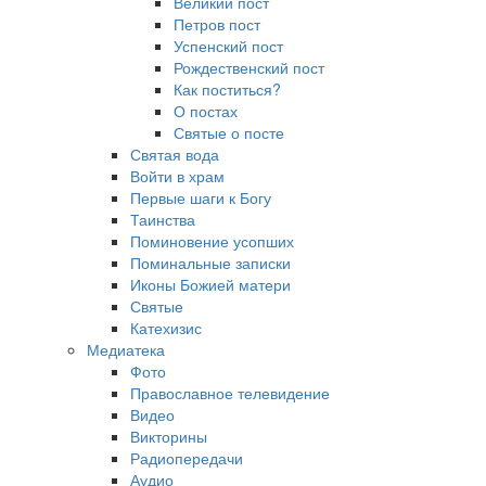
Великий пост
Петров пост
Успенский пост
Рождественский пост
Как поститься?
О постах
Святые о посте
Святая вода
Войти в храм
Первые шаги к Богу
Таинства
Поминовение усопших
Поминальные записки
Иконы Божией матери
Святые
Катехизис
Медиатека
Фото
Православное телевидение
Видео
Викторины
Радиопередачи
Аудио