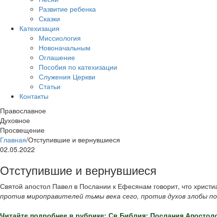
Развитие ребенка
Сказки
Катехизация
Миссиология
Новоначальным
Оглашение
Пособия по катехизации
Служения Церкви
Статьи
Контакты
Православное
Духовное
Просвещение
Главная
/
Отступившие и вернувшиеся
02.05.2022
Отступившие и вернувшиеся
Святой апостол Павел в Послании к Ефесянам говорит, что христи
против мироправителей тьмы века сего, против духов злобы п
Читайте подробнее в рубрике: Св.Библия: Послания Апостол