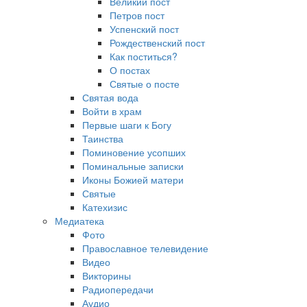
Великий пост
Петров пост
Успенский пост
Рождественский пост
Как поститься?
О постах
Святые о посте
Святая вода
Войти в храм
Первые шаги к Богу
Таинства
Поминовение усопших
Поминальные записки
Иконы Божией матери
Святые
Катехизис
Медиатека
Фото
Православное телевидение
Видео
Викторины
Радиопередачи
Аудио