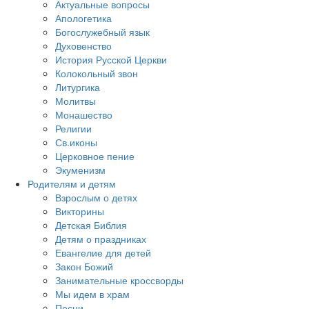
Актуальные вопросы
Апологетика
Богослужебный язык
Духовенство
История Русской Церкви
Колокольный звон
Литургика
Молитвы
Монашество
Религии
Св.иконы
Церковное пение
Экуменизм
Родителям и детям
Взрослым о детях
Викторины
Детская Библия
Детям о праздниках
Евангелие для детей
Закон Божий
Занимательные кроссворды
Мы идем в храм
Песни