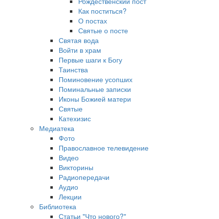
Рождественский пост
Как поститься?
О постах
Святые о посте
Святая вода
Войти в храм
Первые шаги к Богу
Таинства
Поминовение усопших
Поминальные записки
Иконы Божией матери
Святые
Катехизис
Медиатека
Фото
Православное телевидение
Видео
Викторины
Радиопередачи
Аудио
Лекции
Библиотека
Статьи "Что нового?"