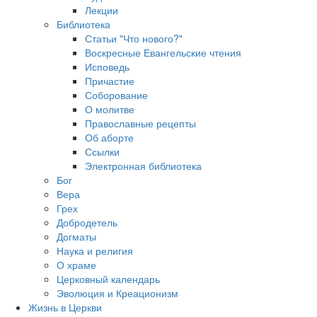
Лекции
Библиотека
Статьи "Что нового?"
Воскресные Евангельские чтения
Исповедь
Причастие
Соборование
О молитве
Православные рецепты
Об аборте
Ссылки
Электронная библиотека
Бог
Вера
Грех
Добродетель
Догматы
Наука и религия
О храме
Церковный календарь
Эволюция и Креационизм
Жизнь в Церкви