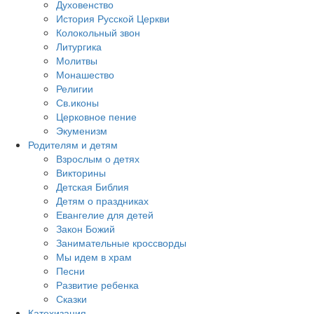
Духовенство
История Русской Церкви
Колокольный звон
Литургика
Молитвы
Монашество
Религии
Св.иконы
Церковное пение
Экуменизм
Родителям и детям
Взрослым о детях
Викторины
Детская Библия
Детям о праздниках
Евангелие для детей
Закон Божий
Занимательные кроссворды
Мы идем в храм
Песни
Развитие ребенка
Сказки
Катехизация