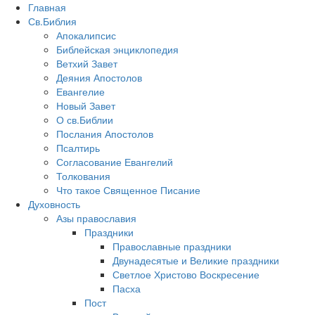
Главная
Св.Библия
Апокалипсис
Библейская энциклопедия
Ветхий Завет
Деяния Апостолов
Евангелие
Новый Завет
О св.Библии
Послания Апостолов
Псалтирь
Согласование Евангелий
Толкования
Что такое Священное Писание
Духовность
Азы православия
Праздники
Православные праздники
Двунадесятые и Великие праздники
Светлое Христово Воскресение
Пасха
Пост