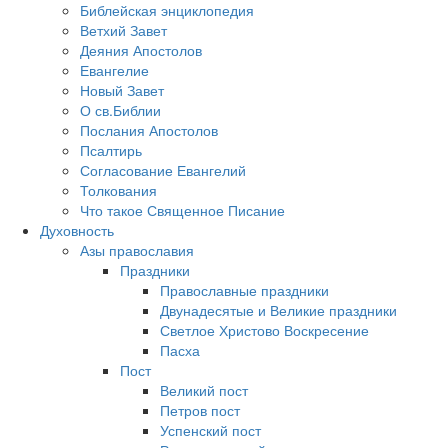
Библейская энциклопедия
Ветхий Завет
Деяния Апостолов
Евангелие
Новый Завет
О св.Библии
Послания Апостолов
Псалтирь
Согласование Евангелий
Толкования
Что такое Священное Писание
Духовность
Азы православия
Праздники
Православные праздники
Двунадесятые и Великие праздники
Светлое Христово Воскресение
Пасха
Пост
Великий пост
Петров пост
Успенский пост