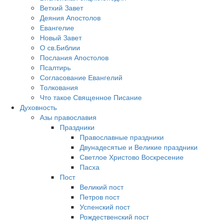
Ветхий Завет
Деяния Апостолов
Евангелие
Новый Завет
О св.Библии
Послания Апостолов
Псалтирь
Согласование Евангелий
Толкования
Что такое Священное Писание
Духовность
Азы православия
Праздники
Православные праздники
Двунадесятые и Великие праздники
Светлое Христово Воскресение
Пасха
Пост
Великий пост
Петров пост
Успенский пост
Рождественский пост