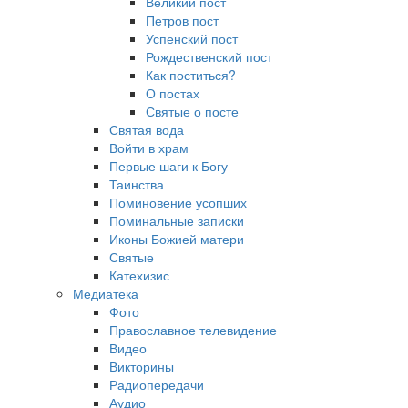
Великий пост
Петров пост
Успенский пост
Рождественский пост
Как поститься?
О постах
Святые о посте
Святая вода
Войти в храм
Первые шаги к Богу
Таинства
Поминовение усопших
Поминальные записки
Иконы Божией матери
Святые
Катехизис
Медиатека
Фото
Православное телевидение
Видео
Викторины
Радиопередачи
Аудио