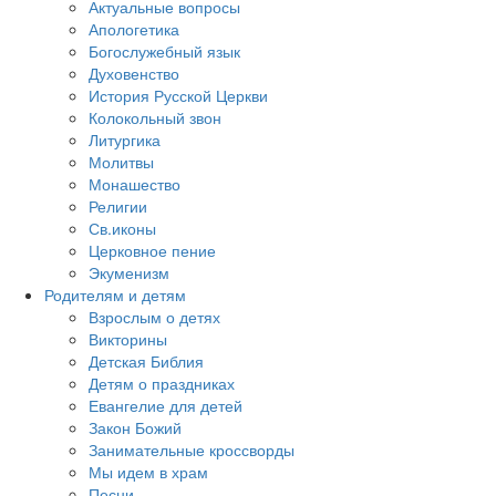
Актуальные вопросы
Апологетика
Богослужебный язык
Духовенство
История Русской Церкви
Колокольный звон
Литургика
Молитвы
Монашество
Религии
Св.иконы
Церковное пение
Экуменизм
Родителям и детям
Взрослым о детях
Викторины
Детская Библия
Детям о праздниках
Евангелие для детей
Закон Божий
Занимательные кроссворды
Мы идем в храм
Песни