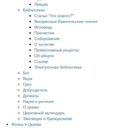
Лекции
Библиотека
Статьи "Что нового?"
Воскресные Евангельские чтения
Исповедь
Причастие
Соборование
О молитве
Православные рецепты
Об аборте
Ссылки
Электронная библиотека
Бог
Вера
Грех
Добродетель
Догматы
Наука и религия
О храме
Церковный календарь
Эволюция и Креационизм
Жизнь в Церкви