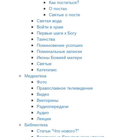
Как поститься?
О постах
Святые о посте
Святая вода
Войти в храм
Первые шаги к Богу
Таинства
Поминовение усопших
Поминальные записки
Иконы Божией матери
Святые
Катехизис
Медиатека
Фото
Православное телевидение
Видео
Викторины
Радиопередачи
Аудио
Лекции
Библиотека
Статьи "Что нового?"
Воскресные Евангельские чтения