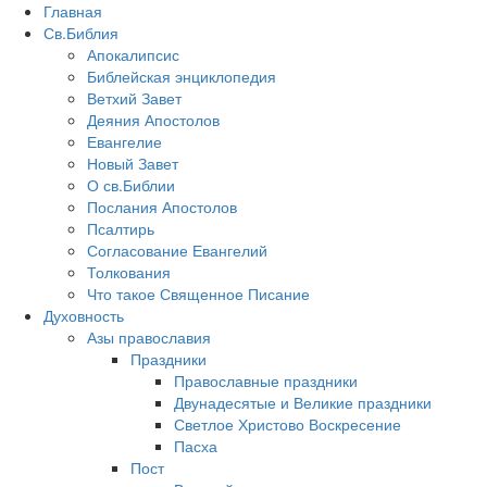
Главная
Св.Библия
Апокалипсис
Библейская энциклопедия
Ветхий Завет
Деяния Апостолов
Евангелие
Новый Завет
О св.Библии
Послания Апостолов
Псалтирь
Согласование Евангелий
Толкования
Что такое Священное Писание
Духовность
Азы православия
Праздники
Православные праздники
Двунадесятые и Великие праздники
Светлое Христово Воскресение
Пасха
Пост